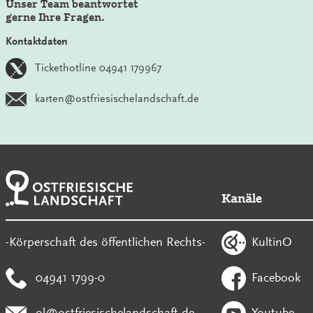
Unser Team beantwortet
gerne Ihre Fragen.
Kontaktdaten
Tickethotline 04941 179967
karten@ostfriesischelandschaft.de
Kanäle
KultinO
-Körperschaft des öffentlichen Rechts-
04941 1799-0
Facebook
ol@ostfriesischelandschaft.de
Youtube