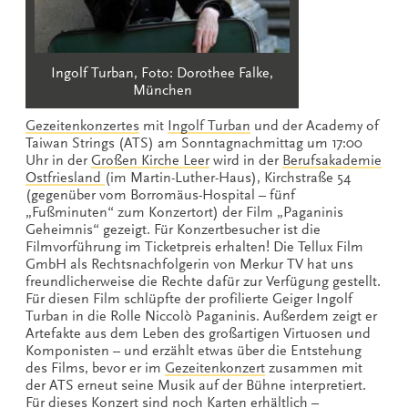
Ingolf Turban, Foto: Dorothee Falke,
München
Gezeitenkonzertes
mit
Ingolf Turban
und der Academy of
Taiwan Strings (ATS) am Sonntagnachmittag um 17:00
Uhr in der
Großen Kirche Leer
wird in der
Berufsakademie
Ostfriesland
(im Martin-Luther-Haus), Kirchstraße 54
(gegenüber vom Borromäus-Hospital – fünf
„Fußminuten“ zum Konzertort) der Film „Paganinis
Geheimnis“ gezeigt. Für Konzertbesucher ist die
Filmvorführung im Ticketpreis erhalten! Die Tellux Film
GmbH als Rechtsnachfolgerin von Merkur TV hat uns
freundlicherweise die Rechte dafür zur Verfügung gestellt.
Für diesen Film schlüpfte der profilierte Geiger Ingolf
Turban in die Rolle Niccolò Paganinis. Außerdem zeigt er
Artefakte aus dem Leben des großartigen Virtuosen und
Komponisten – und erzählt etwas über die Entstehung
des Films, bevor er im
Gezeitenkonzert
zusammen mit
der ATS erneut seine Musik auf der Bühne interpretiert.
Für dieses Konzert sind noch Karten erhältlich –