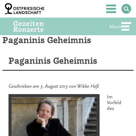
Zum
Inhalt
Hauptmenü
springen
Menü
Abte
Paganinis Geheimnis
Paganinis Geheimnis
Geschrieben am
3. August 2013
von
Wibke Heß
Im
Vorfeld
des