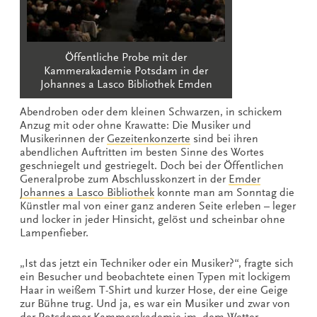
Öffentliche Probe mit der
Kammerakademie Potsdam in der
Johannes a Lasco Bibliothek Emden
Abendroben oder dem kleinen Schwarzen, in schickem
Anzug mit oder ohne Krawatte: Die Musiker und
Musikerinnen der
Gezeitenkonzerte
sind bei ihren
abendlichen Auftritten im besten Sinne des Wortes
geschniegelt und gestriegelt. Doch bei der Öffentlichen
Generalprobe zum Abschlusskonzert in der
Emder
Johannes a Lasco Bibliothek
konnte man am Sonntag die
Künstler mal von einer ganz anderen Seite erleben – leger
und locker in jeder Hinsicht, gelöst und scheinbar ohne
Lampenfieber.
„Ist das jetzt ein Techniker oder ein Musiker?“, fragte sich
ein Besucher und beobachtete einen Typen mit lockigem
Haar in weißem T-Shirt und kurzer Hose, der eine Geige
zur Bühne trug. Und ja, es war ein Musiker und zwar von
der
Potsdamer Kammerakademie
im, dem Wetter