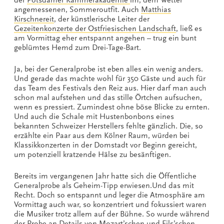
angemessenen, Sommeroutfit. Auch
Matthias
Kirschnereit
, der künstlerische Leiter der
Gezeitenkonzerte der Ostfriesischen Landschaft
, ließ es
am Vormittag eher entspannt angehen – trug ein bunt
geblümtes Hemd zum Drei-Tage-Bart.
Ja, bei der Generalprobe ist eben alles ein wenig anders.
Und gerade das machte wohl für 350 Gäste und auch für
das Team des Festivals den Reiz aus. Hier darf man auch
schon mal aufstehen und das stille Örtchen aufsuchen,
wenn es pressiert. Zumindest ohne böse Blicke zu ernten.
Und auch die Schale mit Hustenbonbons eines
bekannten Schweizer Herstellers fehlte gänzlich. Die, so
erzählte ein Paar aus dem Kölner Raum, würden bei
Klassikkonzerten in der Domstadt vor Beginn gereicht,
um potenziell kratzende Hälse zu besänftigen.
Bereits im vergangenen Jahr hatte sich die Öffentliche
Generalprobe als Geheim-Tipp erwiesen.Und das mit
Recht. Doch so entspannt und leger die Atmosphäre am
Vormittag auch war, so konzentriert und fokussiert waren
die Musiker trotz allem auf der Bühne. So wurde während
der Probe an Details von Mozart’schen und Fils’schen