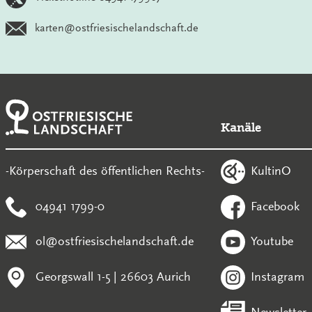
karten@ostfriesischelandschaft.de
Kanäle
KultinO
-Körperschaft des öffentlichen Rechts-
04941 1799-0
Facebook
ol@ostfriesischelandschaft.de
Youtube
Georgswall 1-5 | 26603 Aurich
Instagram
Newsletter