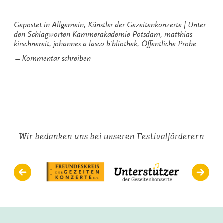
Gepostet in
Allgemein
,
Künstler der Gezeitenkonzerte
Unter
den Schlagworten
Kammerakademie Potsdam
,
matthias
kirschnereit
,
johannes a lasco bibliothek
,
Öffentliche Probe
zu
→
Kommentar schreiben
Klassik
im
Probe-
Modus
Wir bedanken uns bei unseren Festivalförderern