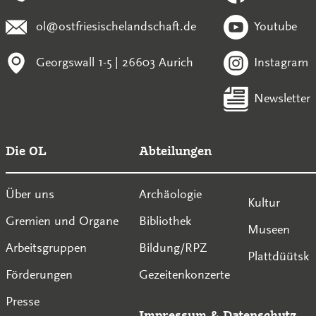
ol@ostfriesischelandschaft.de
Youtube
Georgswall 1-5 | 26603 Aurich
Instagram
Newsletter
Die OL
Abteilungen
Über uns
Archäologie
Kultur
Gremien und Organe
Bibliothek
Museen
Arbeitsgruppen
Bildung/RPZ
Plattdüütsk
Förderungen
Gezeitenkonzerte
Presse
Impressum
&
Datenschutz