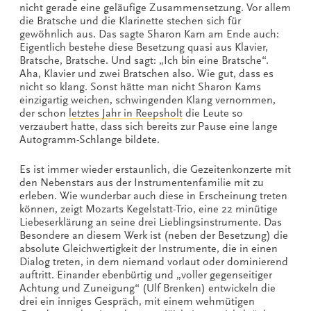
nicht gerade eine geläufige Zusammensetzung. Vor allem
die Bratsche und die Klarinette stechen sich für
gewöhnlich aus. Das sagte Sharon Kam am Ende auch:
Eigentlich bestehe diese Besetzung quasi aus Klavier,
Bratsche, Bratsche. Und sagt: „Ich bin eine Bratsche“.
Aha, Klavier und zwei Bratschen also. Wie gut, dass es
nicht so klang. Sonst hätte man nicht Sharon Kams
einzigartig weichen, schwingenden Klang vernommen,
der schon
letztes Jahr in Reepsholt
die Leute so
verzaubert hatte, dass sich bereits zur Pause eine lange
Autogramm-Schlange bildete.
Es ist immer wieder erstaunlich, die Gezeitenkonzerte mit
den Nebenstars aus der Instrumentenfamilie mit zu
erleben. Wie wunderbar auch diese in Erscheinung treten
können, zeigt Mozarts Kegelstatt-Trio, eine 22 minütige
Liebeserklärung an seine drei Lieblingsinstrumente. Das
Besondere an diesem Werk ist (neben der Besetzung) die
absolute Gleichwertigkeit der Instrumente, die in einen
Dialog treten, in dem niemand vorlaut oder dominierend
auftritt. Einander ebenbürtig und „voller gegenseitiger
Achtung und Zuneigung“ (Ulf Brenken) entwickeln die
drei ein inniges Gespräch, mit einem wehmütigen