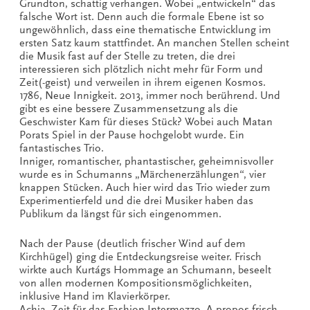
Grundton, schattig verhangen. Wobei „entwickeln“ das
falsche Wort ist. Denn auch die formale Ebene ist so
ungewöhnlich, dass eine thematische Entwicklung im
ersten Satz kaum stattfindet. An manchen Stellen scheint
die Musik fast auf der Stelle zu treten, die drei
interessieren sich plötzlich nicht mehr für Form und
Zeit(-geist) und verweilen in ihrem eigenen Kosmos.
1786, Neue Innigkeit. 2013, immer noch berührend. Und
gibt es eine bessere Zusammensetzung als die
Geschwister Kam für dieses Stück? Wobei auch Matan
Porats Spiel in der Pause hochgelobt wurde. Ein
fantastisches Trio.
Inniger, romantischer, phantastischer, geheimnisvoller
wurde es in Schumanns „Märchenerzählungen“, vier
knappen Stücken. Auch hier wird das Trio wieder zum
Experimentierfeld und die drei Musiker haben das
Publikum da längst für sich eingenommen.
Nach der Pause (deutlich frischer Wind auf dem
Kirchhügel) ging die Entdeckungsreise weiter. Frisch
wirkte auch Kurtágs Hommage an Schumann, beseelt
von allen modernen Kompositionsmöglichkeiten,
inklusive Hand im Klavierkörper.
Achja. Zeit für das Fashion-Intermezzo. A propos frisch.