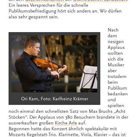
Ein leeres Versprechen für die schnelle
Publikumsbefriedigung hört sich anders an. Wir dürfen
also sehr gespannt sein.
Nach
dem
riesigen
Applaus
wollten
sich die
Musiker
aber
trotzdem
beim
Publikum
bedanken
Ori Kam, Foto: Karlheinz Krämer
und
spielten
noch einmal den schnellsten Satz von Max Bruchs „Acht
Stücken“. Der Applaus von 380 Besuchern brandete in der
ausverkauften großen
Kirche Arle
auf.
Begonnen hatte das Konzert ähnlich spektakulär mit
Mozarts Kegelstatt-Trio. Klarinette, Viola, Klavier – das ist