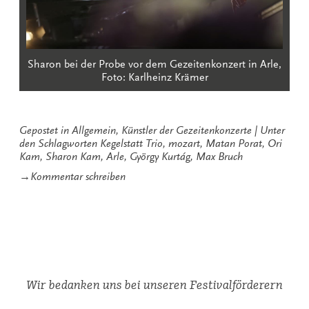
Sharon bei der Probe vor dem Gezeitenkonzert in Arle,
Foto: Karlheinz Krämer
Gepostet in
Allgemein
,
Künstler der Gezeitenkonzerte
Unter
den Schlagworten
Kegelstatt Trio
,
mozart
,
Matan Porat
,
Ori
Kam
,
Sharon Kam
,
Arle
,
György Kurtág
,
Max Bruch
zu
→
Kommentar schreiben
Arle
–
Ausnahmezustand
bei
den
Gezeitenkonzerten
Wir bedanken uns bei unseren Festivalförderern