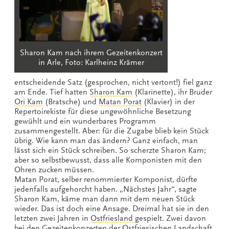
Sharon Kam nach ihrem Gezeitenkonzert
in Arle, Foto: Karlheinz Krämer
entscheidende Satz (gesprochen, nicht vertont!) fiel ganz
am Ende. Tief hatten
Sharon Kam
(Klarinette), ihr Bruder
Ori Kam
(Bratsche) und
Matan Porat
(Klavier) in der
Repertoirekiste für diese ungewöhnliche Besetzung
gewühlt und ein wunderbares Programm
zusammengestellt. Aber: für die Zugabe blieb kein Stück
übrig. Wie kann man das ändern? Ganz einfach, man
lässt sich ein Stück schreiben. So scherzte Sharon Kam;
aber so selbstbewusst, dass alle Komponisten mit den
Ohren zucken müssen.
Matan Porat, selber renommierter Komponist, dürfte
jedenfalls aufgehorcht haben. „Nächstes Jahr“, sagte
Sharon Kam, käme man dann mit dem neuen Stück
wieder. Das ist doch eine Ansage. Dreimal hat sie in den
letzten zwei Jahren in
Ostfriesland
gespielt. Zwei davon
bei den
Gezeitenkonzerten
der
Ostfriesischen Landschaft
.