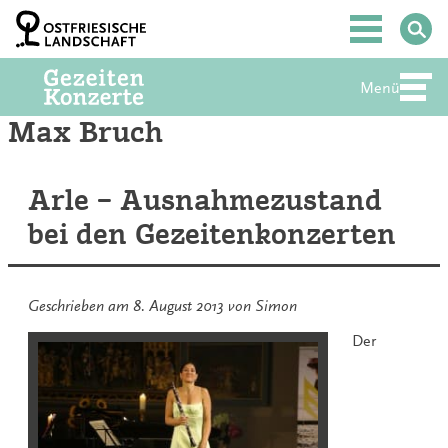
Zum
Inhalt
Hauptmenü
springen
Menü
Abte
Max Bruch
Arle – Ausnahmezustand
bei den Gezeitenkonzerten
Geschrieben am
8. August 2013
von
Simon
Der