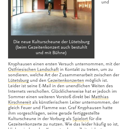
und
Die neue Kulturscheune der Lütetsburg
(beim Gezeitenkonzert auch bestuhlt
und mit Bühne)
Knyphausen einen ersten Versuch unternommen, mit der
Ostfriesischen Landschaft
in Kontakt zu treten, um zu
sondieren, welche Art der Zusammenarbeit zwischen der
Lütetsburg
und den
Gezeitenkonzerten
möglich ist.
Leider ist seine E-Mail in den unendlichen Weiten des
Internets verschollen. Glücklicherweise hat er jedoch im
Sommer einen weiteren Vorstoß direkt bei
Matthias
Kirschnereit
als künstlerischem Leiter unternommen, der
gleich Feuer und Flamme war. Graf Knyphausen hatte
ihm vorgeschlagen, seine gerade fertiggestellte
Kulturscheune in der Vorburg als
Spielort
für die
Gezeitenkonzerte zu nutzen. Wie das leider häufig so ist,