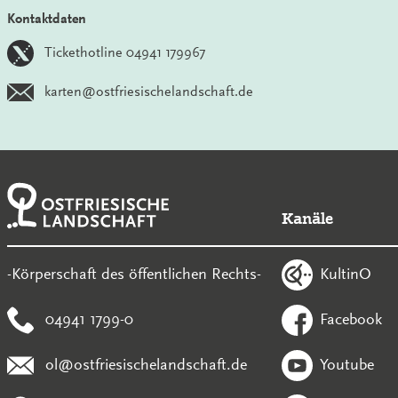
Kontaktdaten
Tickethotline 04941 179967
karten@ostfriesischelandschaft.de
Kanäle
KultinO
-Körperschaft des öffentlichen Rechts-
04941 1799-0
Facebook
ol@ostfriesischelandschaft.de
Youtube