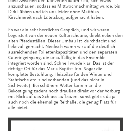
blieb zwischen den Konzerten kaum Zeit, sich etwas
anzuschauen, sodass es Mittwochnachmittag wurde, bis
Dirk Lübben und ich uns leider ohne Matthias
Kirschnereit nach Lütetsburg aufgemacht haben.
Es war ein sehr herzliches Gespräch, und wir waren
begeistert von der neuen Kulturscheune, direkt neben den
alten Pferdeställen. Dieser Umbau ist durchdacht und
liebevoll gemacht. Neidisch waren wir auf die deutlich
ausreichenden Toilettenkapazitäten und den separaten
Cateringeingang, die unauffällig in das Ensemble
integriert worden sind. Schnell wurde klar: Das ist der
richtige Ort für das
Maria Baptist Trio
. Sogar die
komplette Bestuhlung, Heizpilze für den Winter und
Stehtische etc. sind vorhanden (und das nicht in
Sichtweite). Bei schönem Wetter kann man die
Beköstigung zudem noch draußen direkt vor der Vorburg
mit Blick auf das Schloss aufbauen, sonst gibt es da ja
auch noch die ehemalige Reithalle, die genug Platz für
alle bietet.