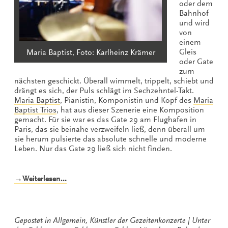
oder dem
Bahnhof
und wird
von
einem
Gleis
Maria Baptist, Foto: Karlheinz Krämer
oder Gate
zum
nächsten geschickt. Überall wimmelt, trippelt, schiebt und
drängt es sich, der Puls schlägt im Sechzehntel-Takt.
Maria Baptist
, Pianistin, Komponistin und Kopf des
Maria
Baptist Trios
, hat aus dieser Szenerie eine Komposition
gemacht. Für sie war es das Gate 29 am Flughafen in
Paris, das sie beinahe verzweifeln ließ, denn überall um
sie herum pulsierte das absolute schnelle und moderne
Leben. Nur das Gate 29 ließ sich nicht finden.
„Vom
→Weiterlesen…
Gate
29
zum
Schloss
Gepostet in
Allgemein
,
Künstler der Gezeitenkonzerte
Unter
Lütetsburg“