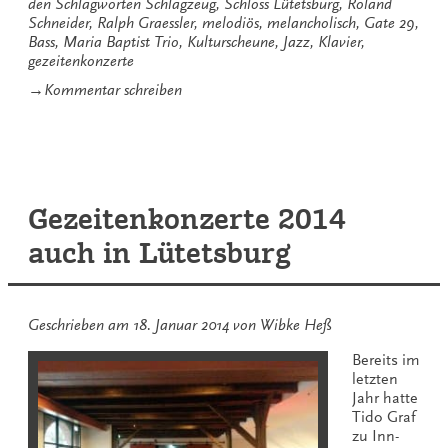
den Schlagworten
Schlagzeug
,
Schloss Lütetsburg
,
Roland
Schneider
,
Ralph Graessler
,
melodiös
,
melancholisch
,
Gate 29
,
Bass
,
Maria Baptist Trio
,
Kulturscheune
,
Jazz
,
Klavier
,
gezeitenkonzerte
zu
→
Kommentar schreiben
Vom
Gate
29
zum
Schloss
Lütetsburg
Gezeitenkonzerte 2014
auch in Lütetsburg
Geschrieben am
18. Januar 2014
von
Wibke Heß
Bereits im
letzten
Jahr hatte
Tido Graf
zu Inn-