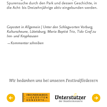
Spurensuche durch den Park und dessen Geschichte, in
die Acht- bis Dreizehnjährige aktiv eingebunden werden.
Gepostet in
Allgemein
Unter den Schlagworten
Vorburg
,
Kulturscheune
,
Lütetsburg
,
Maria Baptist Trio
,
Tido Graf zu
Inn- und Knyphausen
zu
→
Kommentar schreiben
Gezeitenkonzerte
2014
auch
in
Lütetsburg
Wir bedanken uns bei unseren Festivalförderern