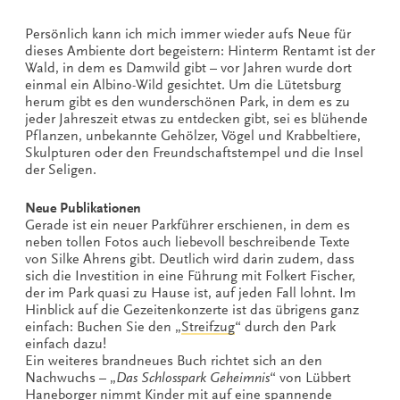
Persönlich kann ich mich immer wieder aufs Neue für
dieses Ambiente dort begeistern: Hinterm Rentamt ist der
Wald, in dem es Damwild gibt – vor Jahren wurde dort
einmal ein Albino-Wild gesichtet. Um die Lütetsburg
herum gibt es den wunderschönen Park, in dem es zu
jeder Jahreszeit etwas zu entdecken gibt, sei es blühende
Pflanzen, unbekannte Gehölzer, Vögel und Krabbeltiere,
Skulpturen oder den Freundschaftstempel und die Insel
der Seligen.
Neue Publikationen
Gerade ist ein neuer Parkführer erschienen, in dem es
neben tollen Fotos auch liebevoll beschreibende Texte
von Silke Ahrens gibt. Deutlich wird darin zudem, dass
sich die Investition in eine Führung mit Folkert Fischer,
der im Park quasi zu Hause ist, auf jeden Fall lohnt. Im
Hinblick auf die Gezeitenkonzerte ist das übrigens ganz
einfach: Buchen Sie den „
Streifzug
“ durch den Park
einfach dazu!
Ein weiteres brandneues Buch richtet sich an den
Nachwuchs – „
Das Schlosspark Geheimnis
“ von Lübbert
Haneborger nimmt Kinder mit auf eine spannende