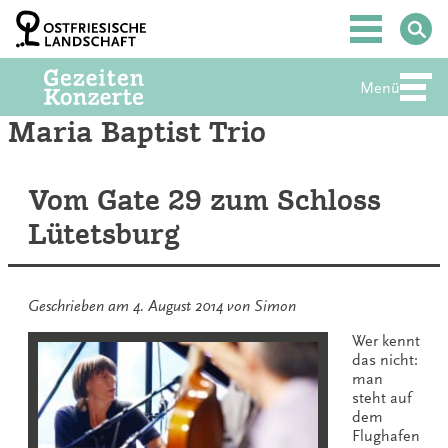
Zum
Inhalt
Hauptmenü
springen
Menü
Abte
Maria Baptist Trio
Vom Gate 29 zum Schloss
Lütetsburg
Geschrieben am
4. August 2014
von
Simon
Wer kennt
das nicht:
man
steht auf
dem
Flughafen