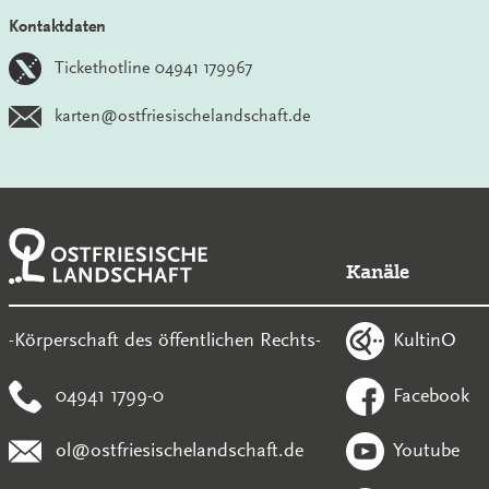
Kontaktdaten
Tickethotline 04941 179967
karten@ostfriesischelandschaft.de
Kanäle
KultinO
-Körperschaft des öffentlichen Rechts-
04941 1799-0
Facebook
ol@ostfriesischelandschaft.de
Youtube