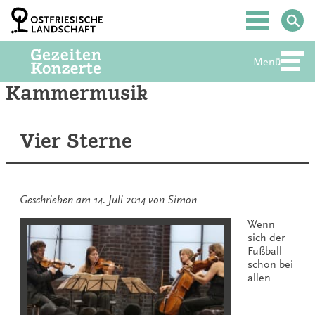
Zum
Inhalt
Hauptmenü
springen
Menü
Abte
Kammermusik
Vier Sterne
Geschrieben am
14. Juli 2014
von
Simon
Wenn
sich der
Fußball
schon bei
allen