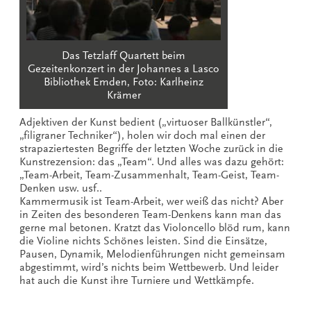
Das Tetzlaff Quartett beim
Gezeitenkonzert in der Johannes a Lasco
Bibliothek Emden, Foto: Karlheinz
Krämer
Adjektiven der Kunst bedient („virtuoser Ballkünstler“,
„filigraner Techniker“), holen wir doch mal einen der
strapaziertesten Begriffe der letzten Woche zurück in die
Kunstrezension: das „Team“. Und alles was dazu gehört:
„Team-Arbeit, Team-Zusammenhalt, Team-Geist, Team-
Denken usw. usf..
Kammermusik ist Team-Arbeit, wer weiß das nicht? Aber
in Zeiten des besonderen Team-Denkens kann man das
gerne mal betonen. Kratzt das Violoncello blöd rum, kann
die Violine nichts Schönes leisten. Sind die Einsätze,
Pausen, Dynamik, Melodienführungen nicht gemeinsam
abgestimmt, wird’s nichts beim Wettbewerb. Und leider
hat auch die Kunst ihre Turniere und Wettkämpfe.