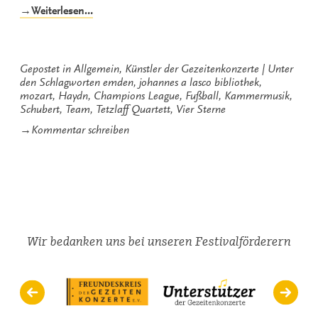
„Vier
→Weiterlesen…
Sterne“
Gepostet in
Allgemein
,
Künstler der Gezeitenkonzerte
Unter
den Schlagworten
emden
,
johannes a lasco bibliothek
,
mozart
,
Haydn
,
Champions League
,
Fußball
,
Kammermusik
,
Schubert
,
Team
,
Tetzlaff Quartett
,
Vier Sterne
zu
→
Kommentar schreiben
Vier
Sterne
Wir bedanken uns bei unseren Festivalförderern