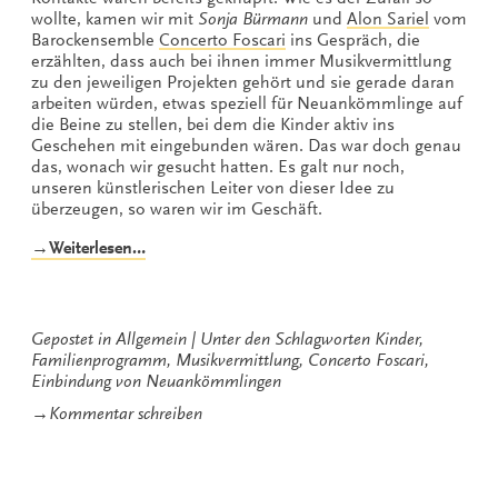
wollte, kamen wir mit
Sonja Bürmann
und
Alon Sariel
vom
Barockensemble
Concerto Foscari
ins Gespräch, die
erzählten, dass auch bei ihnen immer Musikvermittlung
zu den jeweiligen Projekten gehört und sie gerade daran
arbeiten würden, etwas speziell für Neuankömmlinge auf
die Beine zu stellen, bei dem die Kinder aktiv ins
Geschehen mit eingebunden wären. Das war doch genau
das, wonach wir gesucht hatten. Es galt nur noch,
unseren künstlerischen Leiter von dieser Idee zu
überzeugen, so waren wir im Geschäft.
„Wir
→Weiterlesen…
können
auch
selbstkritisch“
Gepostet in
Allgemein
Unter den Schlagworten
Kinder
,
Familienprogramm
,
Musikvermittlung
,
Concerto Foscari
,
Einbindung von Neuankömmlingen
zu
→
Kommentar schreiben
Wir
können
auch
selbstkritisch