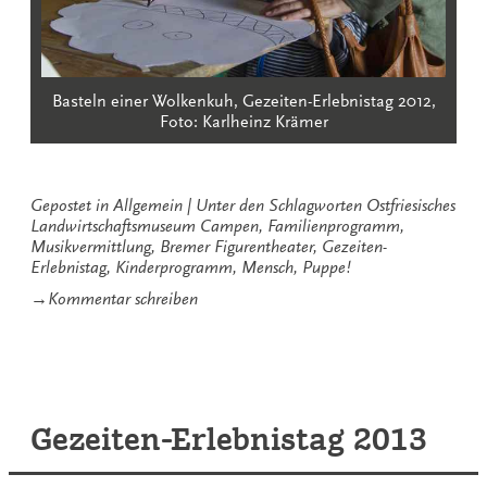
Basteln einer Wolkenkuh, Gezeiten-Erlebnistag 2012,
Foto: Karlheinz Krämer
Gepostet in
Allgemein
Unter den Schlagworten
Ostfriesisches
Landwirtschaftsmuseum Campen
,
Familienprogramm
,
Musikvermittlung
,
Bremer Figurentheater
,
Gezeiten-
Erlebnistag
,
Kinderprogramm
,
Mensch
,
Puppe!
zu
→
Kommentar schreiben
Gezeiten-
Erlebnistag
mit
Mensch,
Puppe!
Gezeiten-Erlebnistag 2013