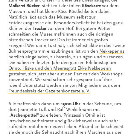
Molkerei Rücker
, steht mit der tollen
Käsekarre
vor dem
Museum und hat kleine Käse-Köstlichkeiten dabei.
Natürlich lädt auch das Museum selbst zur
Entdeckungsreise ein. Besonders beliebt ist bei den ganz
Kleinen der
Trecker
vor dem Hof. Bei gutem Wetter
schmeißen die Museumsfrünnen auch die richtigen
historischen Trecker an: Das ist immer ein großes
Ereignis! Wer dann Lust hat, sich selbst aktiv in das zweite
Bühnenprogramm einzubringen, ist von den
Nekkepenns
herzlich eingeladen, zu basteln, zu singen und zu tanzen.
Die haben im letzten Jahr den ganzen Erlebnistag um
Onno, Hiske und den Meeresgott Ekke Nekkepenn
gestaltet, sich jetzt aber auf den Part mit den Workshops
konzentriert. Wir sind schon sehr gespannt auf ihre
Ideen! Unterstützt werden sie von Mitgliedern aus dem
Freundeskreis der Gezeitenkonzerte e. V.
Alle treffen sich dann um
15:00 Uhr
in der Scheune, um
dort Jeannette Luft und Ralf Winkelmann mit
„
Aschenputtel
“ zu erleben. Prinzessin Othilie ist
inzwischen verheiratet und glücklicherweise auch sehr
zufrieden mit ihrem neuen Leben. Ab und an beschleicht
sie dennoch die Sehnsucht nach ihren Märchen aus der