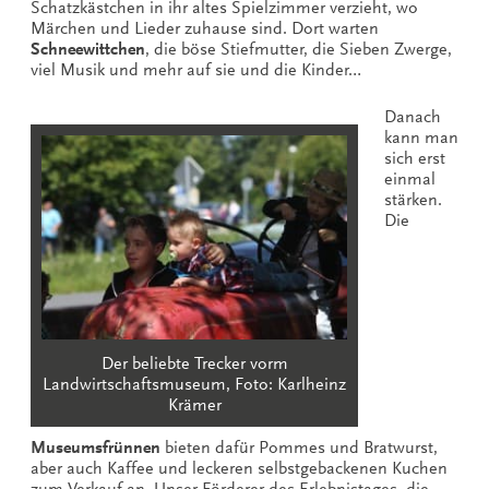
Schatzkästchen in ihr altes Spielzimmer verzieht, wo
Märchen und Lieder zuhause sind. Dort warten
Schneewittchen
, die böse Stiefmutter, die Sieben Zwerge,
viel Musik und mehr auf sie und die Kinder…
Danach
kann man
sich erst
einmal
stärken.
Die
Der beliebte Trecker vorm
Landwirtschaftsmuseum, Foto: Karlheinz
Krämer
Museumsfrünnen
bieten dafür Pommes und Bratwurst,
aber auch Kaffee und leckeren selbstgebackenen Kuchen
zum Verkauf an. Unser Förderer des Erlebnistages, die