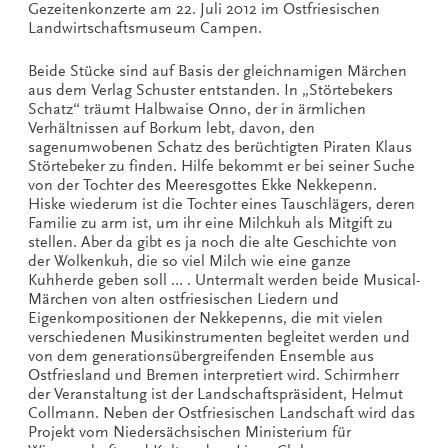
Gezeitenkonzerte am 22. Juli 2012 im Ostfriesischen
Landwirtschaftsmuseum Campen.
Beide Stücke sind auf Basis der gleichnamigen Märchen
aus dem Verlag Schuster entstanden. In „Störtebekers
Schatz“ träumt Halbwaise Onno, der in ärmlichen
Verhältnissen auf Borkum lebt, davon, den
sagenumwobenen Schatz des berüchtigten Piraten Klaus
Störtebeker zu finden. Hilfe bekommt er bei seiner Suche
von der Tochter des Meeresgottes Ekke Nekkepenn.
Hiske wiederum ist die Tochter eines Tauschlägers, deren
Familie zu arm ist, um ihr eine Milchkuh als Mitgift zu
stellen. Aber da gibt es ja noch die alte Geschichte von
der Wolkenkuh, die so viel Milch wie eine ganze
Kuhherde geben soll … . Untermalt werden beide Musical-
Märchen von alten ostfriesischen Liedern und
Eigenkompositionen der Nekkepenns, die mit vielen
verschiedenen Musikinstrumenten begleitet werden und
von dem generationsübergreifenden Ensemble aus
Ostfriesland und Bremen interpretiert wird. Schirmherr
der Veranstaltung ist der Landschaftspräsident, Helmut
Collmann. Neben der Ostfriesischen Landschaft wird das
Projekt vom Niedersächsischen Ministerium für