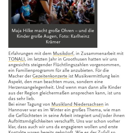
Maja Hilke macht große Ohren – und die
Kinder große Augen, Foto: Karlheinz
Krämer
Erfahrungen mit dem
Musikdorf
, in Zusammenarbeit mit
TONALI
, im letzten Jahr in Groothusen hatten wir uns
angesichts steigender Flüchtlingszahlen vorgenommen,
ein Familienprogramm für alle anzubieten. Für die
Macher der
Gezeitenkonzerte
ist Musikvermittlung kein
Aspekt, den man beachten muss, sondern eine
Herzensangelegenheit. Und wenn man dann alle Kinder
aus der Region gleichermaßen ansprechen kann, ist uns
das sehr lieb.
Bei einer Tagung von
Musikland Niedersachsen
in
Hannover war es im Winter ein großes Thema, wie man
die Geflüchteten in seine Arbeit integriert und/oder ihnen
Auftrittsmöglichkeiten verschafft. Uns war schon vorher
klar, dass auch wir uns da engagieren wollen und erste
Kontakte waren bereits geknüpft. Wie es der Zufall so