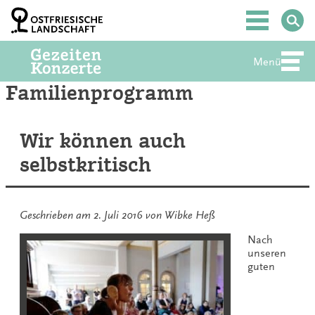
Zum
Inhalt
Hauptmenü
springen
Menü
Abte
Familienprogramm
Wir können auch
selbstkritisch
Geschrieben am
2. Juli 2016
von
Wibke Heß
Nach
unseren
guten