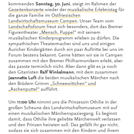
kommenden
Sonntag, 30. Juni
, steigt im Rahmen der
Gezeitenkonzerte
wieder der
musikalische Erlebnistag
für
die ganze Familie im
Ostfriesischen
Landwirtschaftsmuseum Campen
. Unser Team vom
Landschaftsforum
freut sich besonders, dort das Bremer
Figurentheater „
Mensch, Puppe!
“ mit seinem
musikalischen Kinderprogramm erleben zu dürfen. Die
sympathischen Theatermacher sind uns und einigen
Auricher Kindergärten durch ein paar Auftritte bei uns im
Forum bestens bekannt. Gerne hätten wir sie in Campen
zusammen mit den Bremer Philharmonikern erlebt, aber
das passte terminlich nicht. Aber dann gibt es ja noch
den Gitarristen
Ralf Winkelmann
, mit dem zusammen
Jeannette Luft
die beiden musikalischen Märchen nach
den Brüdern Grimm
„Schneewittchen“ und
„Aschenputtel“
aufführt.
Um
11:00 Uhr
nimmt uns die Prinzessin Othilie in der
großen Scheune des Landwirtschaftsmuseum mit auf
einen musikalischen Märchenspaziergang. Es beginnt
damit, dass Othilie ihre geliebte Märchenwelt verlassen
und den Prinzen heiraten soll. Das gefällt ihr gar nicht,
sodass sie sich zusammen mit den Kindern und ihrem