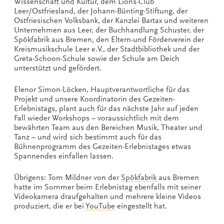
Wissenschaft und Kultur, dem Lions-Club
Leer/Ostfriesland, der Johann-Bünting-Stiftung, der
Ostfriesischen Volksbank, der Kanzlei Bartax und weiteren
Unternehmen aus Leer, der Buchhandlung Schuster, der
Spökfabrik aus Bremen, den Eltern-und Förderverein der
Kreismusikschule Leer e.V., der Stadtbibliothek und der
Greta-Schoon-Schule sowie der Schule am Deich
unterstützt und gefördert.
Elenor Simon-Löcken, Hauptverantwortliche für das
Projekt und unsere Koordinatorin des Gezeiten-
Erlebnistags, plant auch für das nächste Jahr auf jeden
Fall wieder Workshops – voraussichtlich mit dem
bewährten Team aus den Bereichen Musik, Theater und
Tanz – und wird sich bestimmt auch für das
Bühnenprogramm des Gezeiten-Erlebnistages etwas
Spannendes einfallen lassen.
Übrigens: Tom Mildner von der
Spökfabrik
aus Bremen
hatte im Sommer beim Erlebnistag ebenfalls mit seiner
Videokamera draufgehalten und mehrere kleine Videos
produziert, die er bei
YouTube
eingestellt hat.