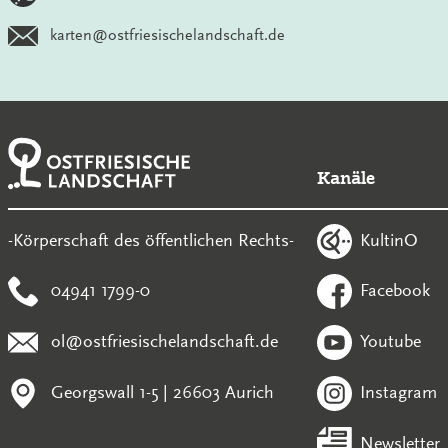
karten@ostfriesischelandschaft.de
Kanäle
KultinO
-Körperschaft des öffentlichen Rechts-
04941 1799-0
Facebook
ol@ostfriesischelandschaft.de
Youtube
Georgswall 1-5 | 26603 Aurich
Instagram
Newsletter