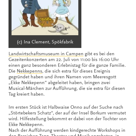
(c) Ina Clement, Spökfabrik
Landwirtschaftsmuseum in Campen
gibt es bei den
Gezeitenkonzerten am 22. Juli von 11:00 bis 16:00 Uhr
einen ganz besonderen Erlebnistag für die ganze Familie.
Die
Nekkepenns
, die sich extra für dieses Ereignis
gegründet haben und ihren Namen vom Meeresgott
„Ekke Nekkepenn“ abgeleitet haben, bringen zwei
Musical-Märchen zur Aufführung, die sie extra für diesen
Tag kreiert haben.
Im ersten Stück ist Halbwaise Onno auf der Suche nach
„Störtebekers Schatz“, der auf der Insel Borkum vermutet
wird. Hilfestellung bekommt er dabei von der Tochter von
Ekke Nekkepenn.
Nach der Aufführung werden kindgerechte Workshops in
den Bereichen Tanz, Theater und Musik angeboten, in