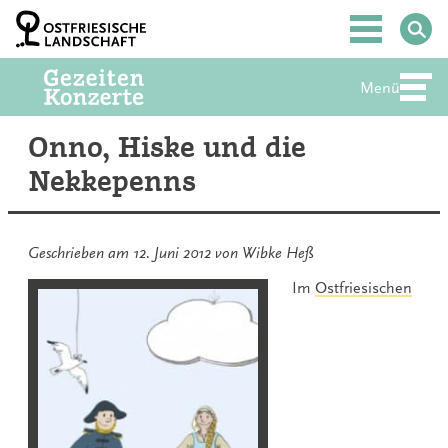
Zum
Inhalt
Hauptmenü
springen
Menü
Abte
Onno, Hiske und die
Nekkepenns
Geschrieben am
12. Juni 2012
von
Wibke Heß
Im
Ostfriesischen