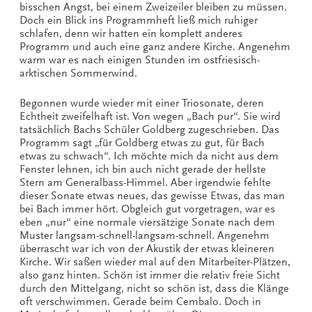
bisschen Angst, bei einem Zweizeiler bleiben zu müssen.
Doch ein Blick ins Programmheft ließ mich ruhiger
schlafen, denn wir hatten ein komplett anderes
Programm und auch eine ganz andere Kirche. Angenehm
warm war es nach einigen Stunden im ostfriesisch-
arktischen Sommerwind.
Begonnen wurde wieder mit einer Triosonate, deren
Echtheit zweifelhaft ist. Von wegen „Bach pur“. Sie wird
tatsächlich Bachs Schüler Goldberg zugeschrieben. Das
Programm sagt „für Goldberg etwas zu gut, für Bach
etwas zu schwach“. Ich möchte mich da nicht aus dem
Fenster lehnen, ich bin auch nicht gerade der hellste
Stern am Generalbass-Himmel. Aber irgendwie fehlte
dieser Sonate etwas neues, das gewisse Etwas, das man
bei Bach immer hört. Obgleich gut vorgetragen, war es
eben „nur“ eine normale viersätzige Sonate nach dem
Muster langsam-schnell-langsam-schnell. Angenehm
überrascht war ich von der Akustik der etwas kleineren
Kirche. Wir saßen wieder mal auf den Mitarbeiter-Plätzen,
also ganz hinten. Schön ist immer die relativ freie Sicht
durch den Mittelgang, nicht so schön ist, dass die Klänge
oft verschwimmen. Gerade beim Cembalo. Doch in