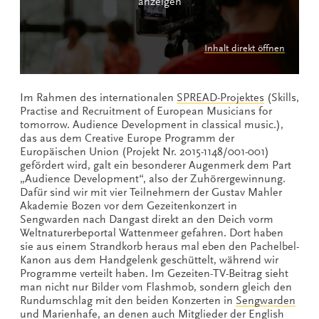
anzeigen
Inhalt direkt öffnen
Im Rahmen des internationalen
SPREAD-Projektes
(Skills,
Practise and Recruitment of European Musicians for
tomorrow. Audience Development in classical music.),
das aus dem Creative Europe Programm der
Europäischen Union (Projekt Nr. 2015-1148/001-001)
gefördert wird, galt ein besonderer Augenmerk dem Part
„Audience Development“, also der Zuhörergewinnung.
Dafür sind wir mit vier Teilnehmern der Gustav Mahler
Akademie Bozen vor dem Gezeitenkonzert in
Sengwarden nach Dangast direkt an den Deich vorm
Weltnaturerbeportal Wattenmeer gefahren. Dort haben
sie aus einem Strandkorb heraus mal eben den Pachelbel-
Kanon aus dem Handgelenk geschüttelt, während wir
Programme verteilt haben. Im Gezeiten-TV-Beitrag sieht
man nicht nur Bilder vom Flashmob, sondern gleich den
Rundumschlag mit den beiden Konzerten in
Sengwarden
und
Marienhafe
, an denen auch Mitglieder der English