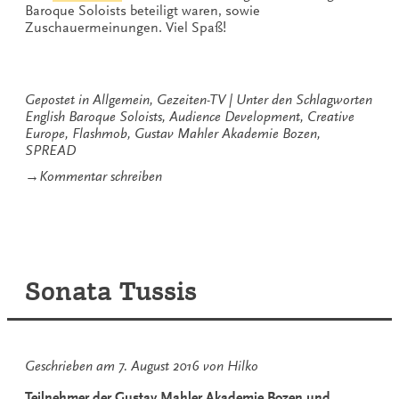
Baroque Soloists beteiligt waren, sowie
Zuschauermeinungen. Viel Spaß!
Gepostet in
Allgemein
,
Gezeiten-TV
Unter den Schlagworten
English Baroque Soloists
,
Audience Development
,
Creative
Europe
,
Flashmob
,
Gustav Mahler Akademie Bozen
,
SPREAD
zu
→
Kommentar schreiben
Gezeiten-
TV:
Flashmob
in
Dangast
Sonata Tussis
Geschrieben am
7. August 2016
von
Hilko
Teilnehmer der Gustav Mahler Akademie Bozen und