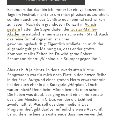
Besonders dankbar bin ich immer für einige konzertfreie
Tage im Festival, nicht nur um mich physisch auszuruhen,
sondern auch um das Gehörte noch einmal nachwirken
zu lassen. Nach dem grandiosen Konzert in
Aurich
gestern
hatten die Stipendiaten der
Gustav-Mahler-
Akademie
natürlich einen etwas erschwerten Stand. Auch
das reine Bach-Programm ist sicher
gewöhnungsbedürftig. Eigentlich schließe ich mich der
allgemeingültigen Meinung an, dass er der größte
Komponist aller Zeiten ist. Da wird gerne Robert
Schumann zitiert: „Wir sind alle Stümper gegen ihn!“.
Aber es hilft ja nichts. In der ausverkauften
Kirche
Sengwarden
war für mich noch Platz in der letzten Reihe
in der Ecke. Aufgrund eines großen Herrn etwas vor mir
fiel der auch eher in die Kategorie „Hörplatz“. Doch
warum nicht? Denn beim Hören bemerkt man schnell:
Die haben was drauf. Los ging es mit einer Trio-Sonate
des alten Meisters in G-Dur, von der die Echtheit
zweifelhaft ist. Was soll das denn heißen? Das
Programmheft gibt darüber erfreulicherweise Auskunft:
Es wurde eine bereits existierende Basslinie verwendet,