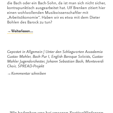
die Bach oder ein Bach-Sohn, da ist man sich nicht sicher,
kontrapunktisch ausgearbeitet hat. Ulf Brenken zitiert hier
einen wohlwollenden Musikwissenschaftler mit
„Arbeitsökonomie“. Haben wir es etwa mit dem Dieter
Bohlen des Barock zu tun?
„I
→Weiterlesen…
´ll
be
Bach.“
Gepostet in
Allgemein
Unter den Schlagworten
Accademia
Gustav Mahler
,
Bach Pur I
,
English Baroque Soloists
,
Gustav
Mahler Jugendorchester
,
Johann Sebastian Bach
,
Monteverdi
Choir
,
SPREAD-Projekt
zu
→
Kommentar schreiben
I
´ll
be
Bach.
Wir bedanken uns bei unseren Festivalförderern