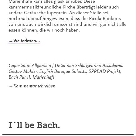
Marienhafe kam alles glasklar rüber. Diese
kammermusikfreundliche Kirche überträgt leider auch
andere Geräusche lupenrein. An dieser Stelle sei
nochmal darauf hingewiesen, dass die Ricola-Bonbons
von uns auch wirklich umsonst sind und wir gar nicht alle
essen können, die wir noch haben.
„Sonata
→Weiterlesen…
Tussis“
Gepostet in
Allgemein
Unter den Schlagworten
Accademia
Gustav Mahler
,
English Baroque Soloists
,
SPREAD-Projekt
,
Bach Pur II
,
Marienhafe
zu
→
Kommentar schreiben
Sonata
Tussis
I´ll be Bach.