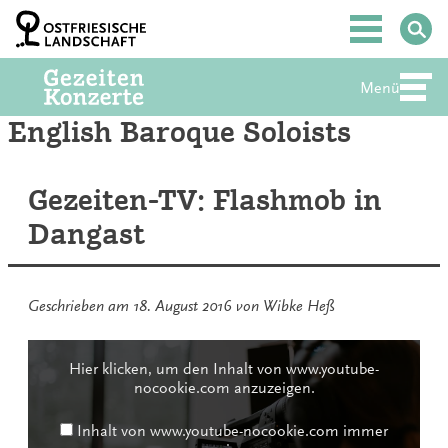
Zum
Inhalt
Hauptmenü
springen
Menü
Abte
English Baroque Soloists
Gezeiten-TV: Flashmob in
Dangast
Geschrieben am
18. August 2016
von
Wibke Heß
Inhalt
von
Hier klicken, um den Inhalt von www.youtube-
www.youtube-
nocookie.com anzuzeigen.
nocookie.com
anzeigen
Inhalt von www.youtube-nocookie.com immer