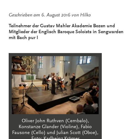
Geschrieben am
6. August 2016
von
Hilko
Teilnehmer der Gustav Mahler Akademie Bozen und
Mitglieder der Englisch Baroque Soloists in Sengwarden
mit Bach pur I
Oliver John Ruthven (Cembalo),
Konstanze Glander (Violine), Fabio
Fausone (Cello) und Julian Scott (Oboe),
Foto: Karlheinz Krämer