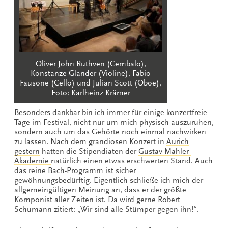
Oliver John Ruthven (Cembalo),
Konstanze Glander (Violine), Fabio
Fausone (Cello) und Julian Scott (Oboe),
Foto: Karlheinz Krämer
Besonders dankbar bin ich immer für einige konzertfreie
Tage im Festival, nicht nur um mich physisch auszuruhen,
sondern auch um das Gehörte noch einmal nachwirken
zu lassen. Nach dem grandiosen Konzert in
Aurich
gestern
hatten die Stipendiaten der
Gustav-Mahler-
Akademie
natürlich einen etwas erschwerten Stand. Auch
das reine Bach-Programm ist sicher
gewöhnungsbedürftig. Eigentlich schließe ich mich der
allgemeingültigen Meinung an, dass er der größte
Komponist aller Zeiten ist. Da wird gerne Robert
Schumann zitiert: „Wir sind alle Stümper gegen ihn!“.