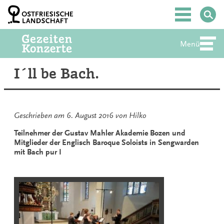
Zum
Inhalt
Hauptmenü
springen
Menü
Abte
I´ll be Bach.
Geschrieben am
6. August 2016
von
Hilko
Teilnehmer der Gustav Mahler Akademie Bozen und
Mitglieder der Englisch Baroque Soloists in Sengwarden
mit Bach pur I