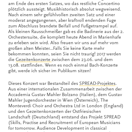
am Ende des ersten Satzes, wo das restliche Concertino
plötzlich aussteigt. Musikhistorisch absolut wegweisend.
Nach einem sehr gefühlvollen zweiten Satz und einer
moderat angegangenen, aber kraftvoll endenden Fuge
zum Abschluss brandete Beifall und Fußgetrampel auf.
Als kleinen Rausschmeißer gab es die Badinerie aus der 2.
Orchestersuite, die komplett heute Abend in Marienhafe
zu erleben sein wird. Also freuen wir uns auf mehr vom
großen alten Meister…Falls Sie keine Karte mehr
bekommen konnten, seien Sie nicht traurig! 2017 werden
die
Gezeitenkonzerte
zwischen dem 23.06. und dem
13.08. stattfinden. Wenn es noch einmal Bach-Konzerte
gibt, werde ich sicher im Publikum sitzen!
Dieses Konzert war Bestandteil des
SPREAD-Projektes
.
Aus einer internationalen Zusammenarbeit zwischen der
Accademia Gustav Mahler Bolzano (Italien), dem Gustav
Mahler Jugendorchester in Wien (Österreich), The
Monteverdi Choir and Orchestra Ltd in London (England)
und den Gezeitenkonzerten der Ostfriesischen
Landschaft (Deutschland) entstand das Projekt SPREAD
(Skills, Practise and Recruitment of European Musicians
for tomorrow. Audience Development in classical