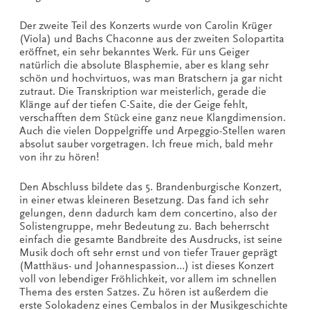
Der zweite Teil des Konzerts wurde von Carolin Krüger
(Viola) und Bachs Chaconne aus der zweiten Solopartita
eröffnet, ein sehr bekanntes Werk. Für uns Geiger
natürlich die absolute Blasphemie, aber es klang sehr
schön und hochvirtuos, was man Bratschern ja gar nicht
zutraut. Die Transkription war meisterlich, gerade die
Klänge auf der tiefen C-Saite, die der Geige fehlt,
verschafften dem Stück eine ganz neue Klangdimension.
Auch die vielen Doppelgriffe und Arpeggio-Stellen waren
absolut sauber vorgetragen. Ich freue mich, bald mehr
von ihr zu hören!
Den Abschluss bildete das 5. Brandenburgische Konzert,
in einer etwas kleineren Besetzung. Das fand ich sehr
gelungen, denn dadurch kam dem concertino, also der
Solistengruppe, mehr Bedeutung zu. Bach beherrscht
einfach die gesamte Bandbreite des Ausdrucks, ist seine
Musik doch oft sehr ernst und von tiefer Trauer geprägt
(Matthäus- und Johannespassion…) ist dieses Konzert
voll von lebendiger Fröhlichkeit, vor allem im schnellen
Thema des ersten Satzes. Zu hören ist außerdem die
erste Solokadenz eines Cembalos in der Musikgeschichte