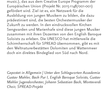
music.), das aus dem Creative Europe Programm der
Europäischen Union (Projekt Nr. 2015-1148/001-001)
gefördert wird. Ziel ist es, ein Netzwerk für die
Ausbildung von jungen Musikern zu bilden, die dazu
prädestiniert sind, die besten Orchestermusiker der
Zukunft zu werden. In den eindrucksvollen Kirchen
Sengwarden und Marienhafe sind diese jungen Musiker
zusammen mit ihren Dozenten von den English Baroque
Soloists zu erleben. Die UNESCO hat mittlerweile die
Schirmherrschaft für SPREAD übernommen, gibt es mit
den Weltnaturerbestätten Dolomiten und Wattenmeer
doch ein direktes Bindeglied von Süd nach Nord.
Gepostet in
Allgemein
Unter den Schlagworten
Accademia
Gustav Mahler
,
Bach Pur I
,
English Baroque Soloists
,
Gustav
Mahler Jugendorchester
,
Johann Sebastian Bach
,
Monteverdi
Choir
,
SPREAD-Projekt