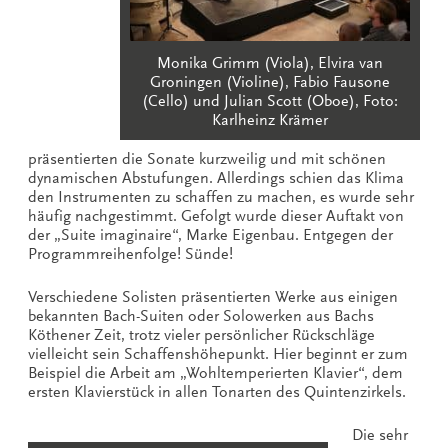
Monika Grimm (Viola), Elvira van
Groningen (Violine), Fabio Fausone
(Cello) und Julian Scott (Oboe), Foto:
Karlheinz Krämer
präsentierten die Sonate kurzweilig und mit schönen
dynamischen Abstufungen. Allerdings schien das Klima
den Instrumenten zu schaffen zu machen, es wurde sehr
häufig nachgestimmt. Gefolgt wurde dieser Auftakt von
der „Suite imaginaire“, Marke Eigenbau. Entgegen der
Programmreihenfolge! Sünde!
Verschiedene Solisten präsentierten Werke aus einigen
bekannten Bach-Suiten oder Solowerken aus Bachs
Köthener Zeit, trotz vieler persönlicher Rückschläge
vielleicht sein Schaffenshöhepunkt. Hier beginnt er zum
Beispiel die Arbeit am „Wohltemperierten Klavier“, dem
ersten Klavierstück in allen Tonarten des Quintenzirkels.
Die sehr