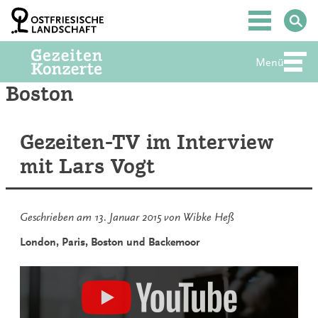
Zum
Inhalt
Hauptmenü
springen
Menü
Abte
Boston
Gezeiten-TV im Interview
mit Lars Vogt
Geschrieben am
13. Januar 2015
von
Wibke Heß
London, Paris, Boston und Backemoor
Inhalt
von
YouTube
anzeigen