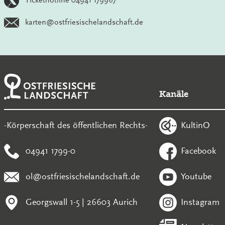
karten@ostfriesischelandschaft.de
Kanäle
KultinO
-Körperschaft des öffentlichen Rechts-
04941 1799-0
Facebook
ol@ostfriesischelandschaft.de
Youtube
Georgswall 1-5 | 26603 Aurich
Instagram