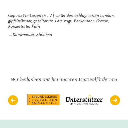
Gepostet in
Gezeiten-TV
Unter den Schlagworten
London
,
gipfelstürmer
,
gezeiten-tv
,
Lars Vogt
,
Backemoor
,
Boston
,
Konzertorte
,
Paris
zu
→
Kommentar schreiben
Gezeiten-
TV
im
Interview
mit
Lars
Vogt
Wir bedanken uns bei unseren Festivalförderern