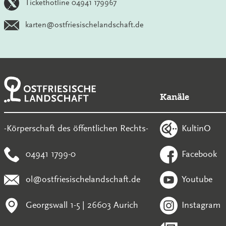
Tickethotline 04941 179967
karten@ostfriesischelandschaft.de
Kanäle
KultinO
-Körperschaft des öffentlichen Rechts-
04941 1799-0
Facebook
ol@ostfriesischelandschaft.de
Youtube
Georgswall 1-5 | 26603 Aurich
Instagram