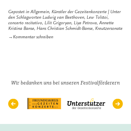
Lew
Tolstois
Gepostet in
Allgemein
,
Künstler der Gezeitenkonzerte
Unter
und
den Schlagworten
Ludwig van Beethoven
,
Lew Tolstoi
,
Ludwig
concerto recitativo
,
Lilit Grigoryan
,
Liya Petrova
,
Annette
van
Kristina Banse
,
Hans Christian Schmidt-Banse
,
Kreutzersonate
Beethovens
zu
→
Kommentar schreiben
Kreutzersonate“
„Anstiftung
zum
Mord“:
Lew
Tolstois
und
Ludwig
van
Wir bedanken uns bei unseren Festivalförderern
Beethovens
Kreutzersonate