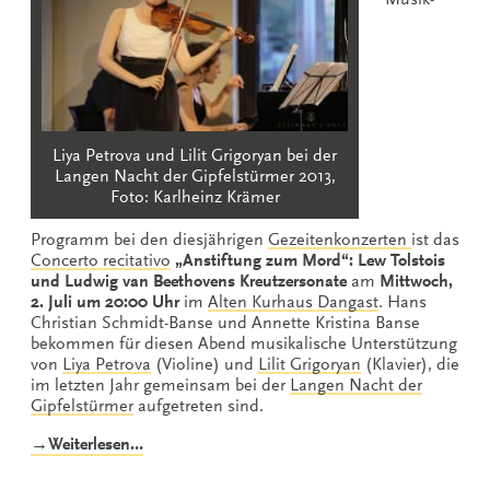
Liya Petrova und Lilit Grigoryan bei der
Langen Nacht der Gipfelstürmer 2013,
Foto: Karlheinz Krämer
Programm bei den diesjährigen
Gezeitenkonzerten
ist das
Concerto recitativo
„Anstiftung zum Mord“: Lew Tolstois
und Ludwig van Beethovens Kreutzersonate
am
Mittwoch,
2. Juli um 20:00 Uhr
im
Alten Kurhaus Dangast
. Hans
Christian Schmidt-Banse und Annette Kristina Banse
bekommen für diesen Abend musikalische Unterstützung
von
Liya Petrova
(Violine) und
Lilit Grigoryan
(Klavier), die
im letzten Jahr gemeinsam bei der
Langen Nacht der
Gipfelstürmer
aufgetreten sind.
„„Anstiftung
→Weiterlesen…
zum
Mord“: