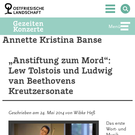
Zum
Inhalt
Hauptmenü
springen
Menü
Abte
Annette Kristina Banse
„Anstiftung zum Mord“:
Lew Tolstois und Ludwig
van Beethovens
Kreutzersonate
Geschrieben am
24. Mai 2014
von
Wibke Heß
Das erste
Wort- und
Musik-