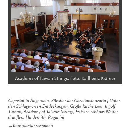
Academy of Taiwan Strings, Foto: Karlheinz Krämer
Gepostet in
Allgemein
,
Künstler der Gezeitenkonzerte
Unter
den Schlagworten
Entdeckungen
,
Große Kirche Leer
,
Ingolf
Turban
,
Academy of Taiwan Strings
,
Es ist so schönes Wetter
draußen
,
Hindemith
,
Paganini
zu
→
Kommentar schreiben