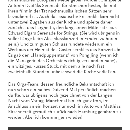
Antonín Dvořáks Serenade für Streichorchester, die mit
ihren fünf in der Tat nachtmusikalischen Sätzen sehr
bezaubernd ist. Auch das asiatische Ensemble kam nicht
unter zwei Zugaben aus der Kirche und spielte daher
zunächst das Larghetto, den langsamen Mittelsatz, aus
Edward Elgars Serenade for Strings. (Sie wird übrigens in
voller Länge beim Abschlusskonzert in Emden zu hören
sein.) Und zum guten Schluss rundete wiederum ein
Werk aus der Heimat des Gastensembles das Konzert ab:
Es gab den „Handpuppentanz“ von Pong Jing (wenn ich
die Managerin des Orchesters richtig verstanden habe),
ein witziges, kurzes Stück, mit dem alle nach fast
zweieinhalb Stunden unbeschwert die Kirche verließen.
Das Orga-Team, dessen freundliche Bekanntschaft ich
nun schon ein halbes Dutzend Mal persönlich machen
durfte, war übrigens noch gezeichnet von der Langen
Nacht vom Vortag. Manchmal bin ich ganz froh, im
Anschluss an ein Konzert nur noch im Auto von Matthias
Kirschnereit gemütlich zurück nach Hamburg gefahren zu
werden. Aber ich komme gern wieder!