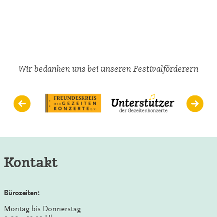
„Es
ist
so
schönes
Wetter
draußen“
Wir bedanken uns bei unseren Festivalförderern
Kontakt
Bürozeiten:
Montag bis Donnerstag