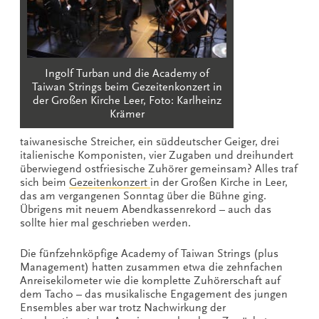
Ingolf Turban und die Academy of
Taiwan Strings beim Gezeitenkonzert in
der Großen Kirche Leer, Foto: Karlheinz
Krämer
taiwanesische Streicher, ein süddeutscher Geiger, drei
italienische Komponisten, vier Zugaben und dreihundert
überwiegend ostfriesische Zuhörer gemeinsam? Alles traf
sich beim
Gezeitenkonzert
in der Großen Kirche in Leer,
das am vergangenen Sonntag über die Bühne ging.
Übrigens mit neuem Abendkassenrekord – auch das
sollte hier mal geschrieben werden.
Die fünfzehnköpfige Academy of Taiwan Strings (plus
Management) hatten zusammen etwa die zehnfachen
Anreisekilometer wie die komplette Zuhörerschaft auf
dem Tacho – das musikalische Engagement des jungen
Ensembles aber war trotz Nachwirkung der