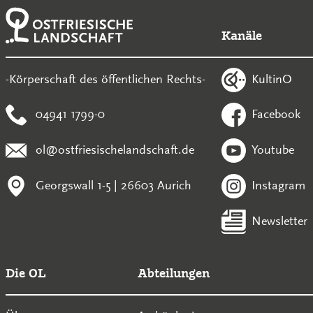
Kanäle
KultinO
-Körperschaft des öffentlichen Rechts-
04941 1799-0
Facebook
ol@ostfriesischelandschaft.de
Youtube
Georgswall 1-5 | 26603 Aurich
Instagram
Newsletter
Die OL
Abteilungen