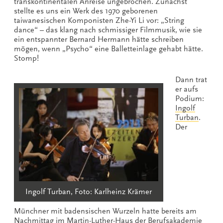
transkontinentalen Anreise ungebrochen. Zunächst
stellte es uns ein Werk des 1970 geborenen
taiwanesischen Komponisten Zhe-Yi Li vor: „String
dance“ – das klang nach schmissiger Filmmusik, wie sie
ein entspannter Bernard Hermann hätte schreiben
mögen, wenn „Psycho“ eine Balletteinlage gehabt hätte.
Stomp!
Dann trat
er aufs
Podium:
Ingolf
Turban
.
Der
Ingolf Turban, Foto: Karlheinz Krämer
Münchner mit badensischen Wurzeln hatte bereits am
Nachmittag im Martin-Luther-Haus der
Berufsakademie