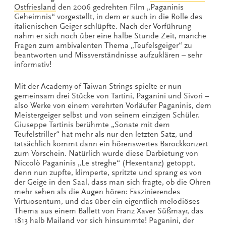
Ostfriesland
den 2006 gedrehten Film „Paganinis
Geheimnis“ vorgestellt, in dem er auch in die Rolle des
italienischen Geiger schlüpfte. Nach der Vorführung
nahm er sich noch über eine halbe Stunde Zeit, manche
Fragen zum ambivalenten Thema „Teufelsgeiger“ zu
beantworten und Missverständnisse aufzuklären – sehr
informativ!
Mit der Academy of Taiwan Strings spielte er nun
gemeinsam drei Stücke von Tartini, Paganini und Sivori –
also Werke von einem verehrten Vorläufer Paganinis, dem
Meistergeiger selbst und von seinem einzigen Schüler.
Giuseppe Tartinis berühmte „Sonate mit dem
Teufelstriller“ hat mehr als nur den letzten Satz, und
tatsächlich kommt dann ein hörenswertes Barockkonzert
zum Vorschein. Natürlich wurde diese Darbietung von
Niccolò Paganinis „Le streghe“ (Hexentanz) getoppt,
denn nun zupfte, klimperte, spritzte und sprang es von
der Geige in den Saal, dass man sich fragte, ob die Ohren
mehr sehen als die Augen hören: Faszinierendes
Virtuosentum, und das über ein eigentlich melodiöses
Thema aus einem Ballett von Franz Xaver Süßmayr, das
1813 halb Mailand vor sich hinsummte! Paganini, der