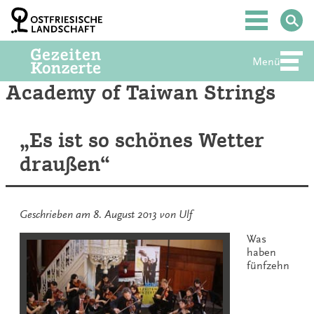
Zum
Inhalt
Hauptmenü
springen
Menü
Abte
Academy of Taiwan Strings
„Es ist so schönes Wetter
draußen“
Geschrieben am
8. August 2013
von
Ulf
Was
haben
fünfzehn