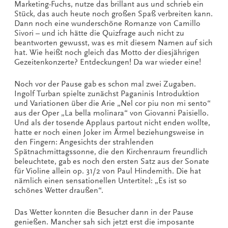
Marketing-Fuchs, nutze das brillant aus und schrieb ein
Stück, das auch heute noch großen Spaß verbreiten kann.
Dann noch eine wunderschöne Romanze von Camillo
Sivori – und ich hätte die Quizfrage auch nicht zu
beantworten gewusst, was es mit diesem Namen auf sich
hat. Wie heißt noch gleich das Motto der diesjährigen
Gezeitenkonzerte? Entdeckungen! Da war wieder eine!
Noch vor der Pause gab es schon mal zwei Zugaben.
Ingolf Turban spielte zunächst Paganinis Introduktion
und Variationen über die Arie „Nel cor piu non mi sento“
aus der Oper „La bella molinara“ von Giovanni Paisiello.
Und als der tosende Applaus partout nicht enden wollte,
hatte er noch einen Joker im Ärmel beziehungsweise in
den Fingern: Angesichts der strahlenden
Spätnachmittagssonne, die den Kirchenraum freundlich
beleuchtete, gab es noch den ersten Satz aus der Sonate
für Violine allein op. 31/2 von Paul Hindemith. Die hat
nämlich einen sensationellen Untertitel: „Es ist so
schönes Wetter draußen“.
Das Wetter konnten die Besucher dann in der Pause
genießen. Mancher sah sich jetzt erst die imposante