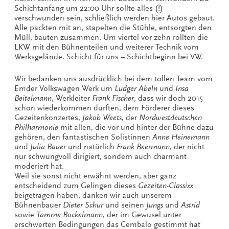
Schichtanfang um 22:00 Uhr sollte alles (!)
verschwunden sein, schließlich werden hier Autos gebaut.
Alle packten mit an, stapelten die Stühle, entsorgten den
Müll, bauten zusammen. Um viertel vor zehn rollten die
LKW mit den Bühnenteilen und weiterer Technik vom
Werksgelände. Schicht für uns – Schichtbeginn bei VW.
Wir bedanken uns ausdrücklich bei dem tollen Team vom
Emder Volkswagen Werk um
Ludger Abeln
und
Insa
Beitelmann
, Werkleiter
Frank Fischer
, dass wir doch 2015
schon wiederkommen durften, dem Förderer dieses
Gezeitenkonzertes,
Jakob Weets
, der
Nordwestdeutschen
Philharmonie
mit allen, die vor und hinter der Bühne dazu
gehören, den fantastischen Solistinnen
Anne Heinemann
und
Julia Bauer
und natürlich
Frank Beermann
, der nicht
nur schwungvoll dirigiert, sondern auch charmant
moderiert hat.
Weil sie sonst nicht erwähnt werden, aber ganz
entscheidend zum Gelingen dieses
Gezeiten-Classixx
beigetragen haben, danken wir auch unserem
Bühnenbauer
Dieter Schur
und seinen
Jungs
und
Astrid
sowie
Tamme Bockelmann
, der im Gewusel unter
erschwerten Bedingungen das Cembalo gestimmt hat