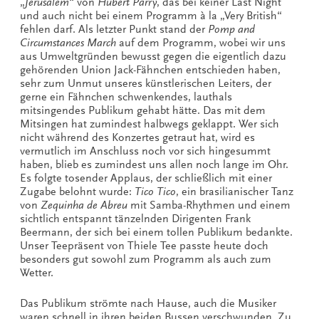
„
Jerusalem
“ von
Hubert Parry
, das bei keiner Last Night
und auch nicht bei einem Programm à la „Very British“
fehlen darf. Als letzter Punkt stand der
Pomp and
Circumstances March
auf dem Programm, wobei wir uns
aus Umweltgründen bewusst gegen die eigentlich dazu
gehörenden Union Jack-Fähnchen entschieden haben,
sehr zum Unmut unseres künstlerischen Leiters, der
gerne ein Fähnchen schwenkendes, lauthals
mitsingendes Publikum gehabt hätte. Das mit dem
Mitsingen hat zumindest halbwegs geklappt. Wer sich
nicht während des Konzertes getraut hat, wird es
vermutlich im Anschluss noch vor sich hingesummt
haben, blieb es zumindest uns allen noch lange im Ohr.
Es folgte tosender Applaus, der schließlich mit einer
Zugabe belohnt wurde:
Tico Tico
, ein brasilianischer Tanz
von
Zequinha de Abreu
mit Samba-Rhythmen und einem
sichtlich entspannt tänzelnden Dirigenten Frank
Beermann, der sich bei einem tollen Publikum bedankte.
Unser Teepräsent von Thiele Tee passte heute doch
besonders gut sowohl zum Programm als auch zum
Wetter.
Das Publikum strömte nach Hause, auch die Musiker
waren schnell in ihren beiden Bussen verschwunden. Zu