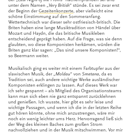
unter dem Namen „
Very British
“ stünde. Es sei zwar erst
der Beginn der
Gezeitenkonzerte
, aber vielleicht eine
schöne Einstimmung auf den Sommeranfang.
Wettertechnisch war dieser sehr ostfriesisch-britisch. Die
Briten haben eine lange Musiktradition von Händel über
Mozart und Haydn, die das britische Musikleben
entscheidend geprägt haben. Auf die Frage, was sie denn
glaubten, wo diese Komponisten herkämen, würden die
Briten ganz klar sagen: „Das sind unsere Komponisten!“,
so Beermann weiter.
Musikalisch ging es weiter mit einem Farbtupfer aus der
slawischen Musik, der „
Moldau
“ von
Smetana
, da es
Tradition sei, auch andere wichtige Werke ausländischer
Komponisten erklingen zu lassen. Auf dieses Werk war
ich sehr gespannt – als Mitglied des Organisationsteams
kann man sich eben nie ganz entspannt zurücklehnen
und genießen. Ich wusste, hier gibt es sehr leise und
wichtige Passagen, und wenn ich die in der letzten Reihe
gut hören könnte, ohne mich anzustrengen, wäre mir
noch ein wenig leichter ums Herz. Hervorragend ließ sich
der Weg des kleinen Baches zum großen Strom
nachvollziehen und in der Musik mitschwimmen. Vor mir