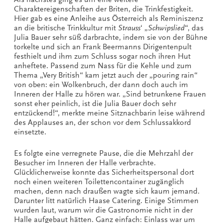
Charaktereigenschaften der Briten, die Trinkfestigkeit.
Hier gab es eine Anleihe aus Österreich als Reminiszenz
an die britische Trinkkultur mit
Strauss
‘ „
Schwipslied
“, das
Julia Bauer sehr süß darbrachte, indem sie von der Bühne
torkelte und sich an Frank Beermanns Dirigentenpult
festhielt und ihm zum Schluss sogar noch ihren Hut
anheftete. Passend zum Nass für die Kehle und zum
Thema „Very British“ kam jetzt auch der „pouring rain“
von oben: ein Wolkenbruch, der dann doch auch im
Inneren der Halle zu hören war. „Sind betrunkene Frauen
sonst eher peinlich, ist die Julia Bauer doch sehr
entzückend!“, merkte meine Sitznachbarin leise während
des Applauses an, der schon vor dem Schlussakkord
einsetzte.
Es folgte eine verregnete Pause, die die Mehrzahl der
Besucher im Inneren der Halle verbrachte.
Glücklicherweise konnte das Sicherheitspersonal dort
noch einen weiteren Toilettencontainer zugänglich
machen, denn nach draußen wagte sich kaum jemand.
Darunter litt natürlich Haase Catering. Einige Stimmen
wurden laut, warum wir die Gastronomie nicht in der
Halle aufgebaut hätten. Ganz einfach: Einlass war um