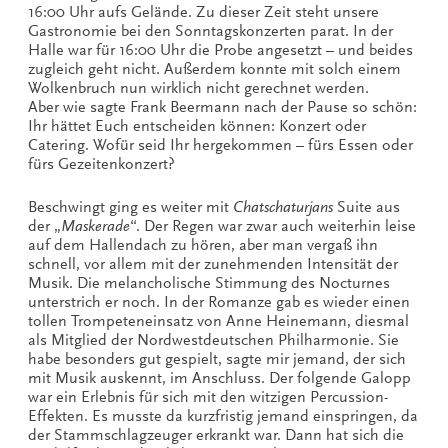
16:00 Uhr aufs Gelände. Zu dieser Zeit steht unsere
Gastronomie bei den Sonntagskonzerten parat. In der
Halle war für 16:00 Uhr die Probe angesetzt – und beides
zugleich geht nicht. Außerdem konnte mit solch einem
Wolkenbruch nun wirklich nicht gerechnet werden.
Aber wie sagte Frank Beermann nach der Pause so schön:
Ihr hättet Euch entscheiden können: Konzert oder
Catering. Wofür seid Ihr hergekommen – fürs Essen oder
fürs Gezeitenkonzert?
Beschwingt ging es weiter mit
Chatschaturjans
Suite aus
der „
Maskerade
“. Der Regen war zwar auch weiterhin leise
auf dem Hallendach zu hören, aber man vergaß ihn
schnell, vor allem mit der zunehmenden Intensität der
Musik. Die melancholische Stimmung des Nocturnes
unterstrich er noch. In der Romanze gab es wieder einen
tollen Trompeteneinsatz von Anne Heinemann, diesmal
als Mitglied der Nordwestdeutschen Philharmonie. Sie
habe besonders gut gespielt, sagte mir jemand, der sich
mit Musik auskennt, im Anschluss. Der folgende Galopp
war ein Erlebnis für sich mit den witzigen Percussion-
Effekten. Es musste da kurzfristig jemand einspringen, da
der Stammschlagzeuger erkrankt war. Dann hat sich die