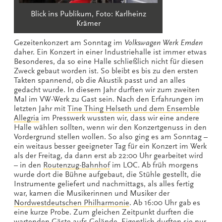
Blick ins Publikum, Foto: Karlheinz
Krämer
Gezeitenkonzert am Sonntag im
Volkswagen Werk Emden
daher. Ein Konzert in einer Industriehalle ist immer etwas
Besonderes, da so eine Halle schließlich nicht für diesen
Zweck gebaut worden ist. So bleibt es bis zu den ersten
Takten spannend, ob die Akustik passt und an alles
gedacht wurde. In diesem Jahr durften wir zum zweiten
Mal im VW-Werk zu Gast sein. Nach den Erfahrungen im
letzten Jahr mit
Tine Thing Helseth und dem Ensemble
Allegria
im Presswerk wussten wir, dass wir eine andere
Halle wählen sollten, wenn wir den Konzertgenuss in den
Vordergrund stellen wollen. So also ging es am Sonntag –
ein weitaus besser geeigneter Tag für ein Konzert im Werk
als der Freitag, da dann erst ab 22:00 Uhr gearbeitet wird
– in den
Routenzug-Bahnhof
im LOC. Ab früh morgens
wurde dort die Bühne aufgebaut, die Stühle gestellt, die
Instrumente geliefert und nachmittags, als alles fertig
war, kamen die Musikerinnen und Musiker der
Nordwestdeutschen Philharmonie
. Ab 16:00 Uhr gab es
eine kurze Probe. Zum gleichen Zeitpunkt durften die
wartenden Gäste aufs Gelände. Eigentlich durften sie nur