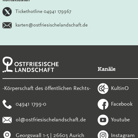
Tickethotline 04941 179967
karten@ostfriesischelandschaft.de
Kanäle
KultinO
-Körperschaft des öffentlichen Rechts-
04941 1799-0
Facebook
ol@ostfriesischelandschaft.de
Youtube
Georgswall 1-5 | 26603 Aurich
Instagram