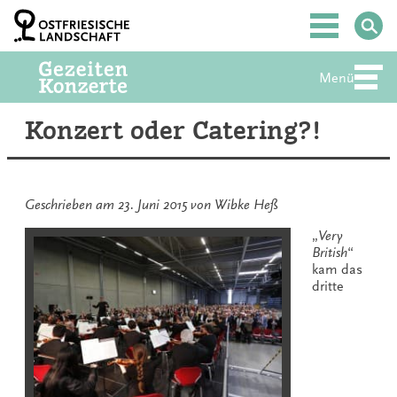
Zum
Inhalt
Hauptmenü
springen
Menü
Abte
Konzert oder Catering?!
Geschrieben am
23. Juni 2015
von
Wibke Heß
„
Very
British
“
kam das
dritte