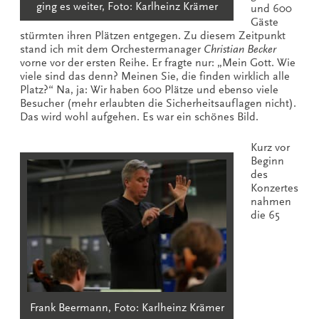
ging es weiter, Foto: Karlheinz Krämer
und 600
Gäste
stürmten ihren Plätzen entgegen. Zu diesem Zeitpunkt
stand ich mit dem Orchestermanager
Christian Becker
vorne vor der ersten Reihe. Er fragte nur: „Mein Gott. Wie
viele sind das denn? Meinen Sie, die finden wirklich alle
Platz?“ Na, ja: Wir haben 600 Plätze und ebenso viele
Besucher (mehr erlaubten die Sicherheitsauflagen nicht).
Das wird wohl aufgehen. Es war ein schönes Bild.
Kurz vor
Beginn
des
Konzertes
nahmen
die 65
Frank Beermann, Foto: Karlheinz Krämer