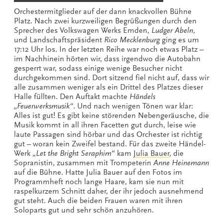
Orchestermitglieder auf der dann knackvollen Bühne
Platz. Nach zwei kurzweiligen Begrüßungen durch den
Sprecher des Volkswagen Werks Emden,
Ludger Abeln
,
und Landschaftspräsident
Rico Mecklenburg
ging es um
17:12 Uhr los. In der letzten Reihe war noch etwas Platz –
im Nachhinein hörten wir, dass irgendwo die Autobahn
gesperrt war, sodass einige wenige Besucher nicht
durchgekommen sind. Dort sitzend fiel nicht auf, dass wir
alle zusammen weniger als ein Drittel des Platzes dieser
Halle füllten. Den Auftakt machte
Händels
„Feuerwerksmusik“
. Und nach wenigen Tönen war klar:
Alles ist gut! Es gibt keine störenden Nebengeräusche, die
Musik kommt in all ihren Facetten gut durch, leise wie
laute Passagen sind hörbar und das Orchester ist richtig
gut – woran kein Zweifel bestand. Für das zweite Händel-
Werk „
Let the Bright Seraphim
“ kam
Julia Bauer
, die
Sopranistin, zusammen mit Trompeterin
Anne Heinemann
auf die Bühne. Hatte Julia Bauer auf den Fotos im
Programmheft noch lange Haare, kam sie nun mit
raspelkurzem Schnitt daher, der ihr jedoch ausnehmend
gut steht. Auch die beiden Frauen waren mit ihren
Soloparts gut und sehr schön anzuhören.