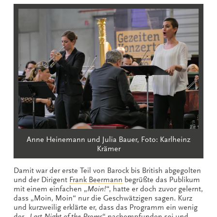
Anne Heinemann und Julia Bauer, Foto: Karlheinz
Krämer
Damit war der erste Teil von Barock bis British abgegolten
und der Dirigent
Frank Beermann
begrüßte das Publikum
mit einem einfachen „
Moin!
“, hatte er doch zuvor gelernt,
dass „Moin, Moin“ nur die Geschwätzigen sagen. Kurz
und kurzweilig erklärte er, dass das Programm ein wenig
der „
Last Night of the Proms
“ nachempfunden sei und