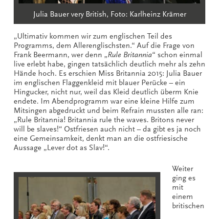
Julia Bauer very British, Foto: Karlheinz Krämer
„Ultimativ kommen wir zum englischen Teil des
Programms, dem Allerenglischsten.“ Auf die Frage von
Frank Beermann, wer denn „
Rule Britannia
“ schon einmal
live erlebt habe, gingen tatsächlich deutlich mehr als zehn
Hände hoch. Es erschien Miss Britannia 2015: Julia Bauer
im englischen Flaggenkleid mit blauer Perücke – ein
Hingucker, nicht nur, weil das Kleid deutlich überm Knie
endete. Im Abendprogramm war eine kleine Hilfe zum
Mitsingen abgedruckt und beim Refrain mussten alle ran:
„Rule Britannia! Britannia rule the waves. Britons never
will be slaves!“ Ostfriesen auch nicht – da gibt es ja noch
eine Gemeinsamkeit, denkt man an die ostfriesische
Aussage „Lever dot as Slav!“.
Weiter
ging es
mit
einem
britischen