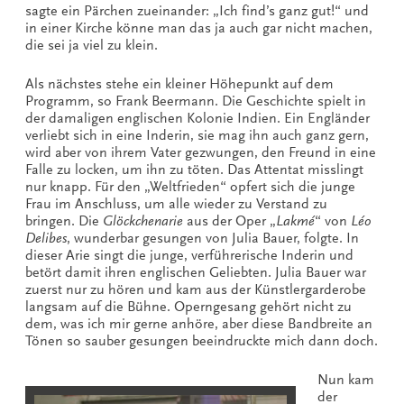
sagte ein Pärchen zueinander: „Ich find’s ganz gut!“ und
in einer Kirche könne man das ja auch gar nicht machen,
die sei ja viel zu klein.
Als nächstes stehe ein kleiner Höhepunkt auf dem
Programm, so Frank Beermann. Die Geschichte spielt in
der damaligen englischen Kolonie Indien. Ein Engländer
verliebt sich in eine Inderin, sie mag ihn auch ganz gern,
wird aber von ihrem Vater gezwungen, den Freund in eine
Falle zu locken, um ihn zu töten. Das Attentat misslingt
nur knapp. Für den „Weltfrieden“ opfert sich die junge
Frau im Anschluss, um alle wieder zu Verstand zu
bringen. Die
Glöckchenarie
aus der Oper „
Lakmé
“ von
Léo
Delibes
, wunderbar gesungen von Julia Bauer, folgte. In
dieser Arie singt die junge, verführerische Inderin und
betört damit ihren englischen Geliebten. Julia Bauer war
zuerst nur zu hören und kam aus der Künstlergarderobe
langsam auf die Bühne. Operngesang gehört nicht zu
dem, was ich mir gerne anhöre, aber diese Bandbreite an
Tönen so sauber gesungen beeindruckte mich dann doch.
Nun kam
der