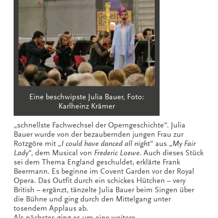
Eine beschwipste Julia Bauer, Foto:
Karlheinz Krämer
„schnellste Fachwechsel der Operngeschichte“. Julia
Bauer wurde von der bezaubernden jungen Frau zur
Rotzgöre mit „
I could have danced all night
“ aus „
My Fair
Lady
“, dem Musical von
Frederic Loewe
. Auch dieses Stück
sei dem Thema England geschuldet, erklärte Frank
Beermann. Es beginne im Covent Garden vor der Royal
Opera. Das Outfit durch ein schickes Hütchen – very
British – ergänzt, tänzelte Julia Bauer beim Singen über
die Bühne und ging durch den Mittelgang unter
tosendem Applaus ab.
Als nächstes ging es um eine weitere