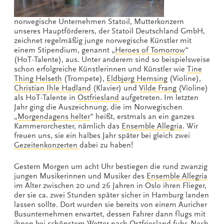
norwegische Unternehmen Statoil, Mutterkonzern
unseres Hauptförderers, der Statoil Deutschland GmbH,
zeichnet regelmäßig junge norwegische Künstler mit
einem Stipendium, genannt „
Heroes of Tomorrow
“
(HoT-Talente), aus. Unter anderem sind so beispielsweise
schon erfolgreiche Künstlerinnen und Künstler wie
Tine
Thing Helseth
(Trompete),
Eldbjørg Hemsing
(Violine),
Christian Ihle Hadland
(Klavier) und
Vilde Frang
(Violine)
als HoT-Talente in
Ostfriesland
aufgetreten. Im letzten
Jahr ging die Auszeichnung, die im Norwegischen
„
Morgendagens helter
“ heißt, erstmals an ein ganzes
Kammerorchester, nämlich das
Ensemble Allegria
. Wir
freuen uns, sie ein halbes Jahr später bei gleich zwei
Gezeitenkonzerten
dabei zu haben!
Gestern Morgen um acht Uhr bestiegen die rund zwanzig
jungen Musikerinnen und Musiker des
Ensemble Allegria
im Alter zwischen 20 und 26 Jahren in Oslo ihren Flieger,
der sie ca. zwei Stunden später sicher in Hamburg landen
lassen sollte. Dort wurden sie bereits von einem Auricher
Busunternehmen erwartet, dessen Fahrer dann flugs mit
ihnen bei schönstem Wetter nach Ostfriesland fuhr. Nach