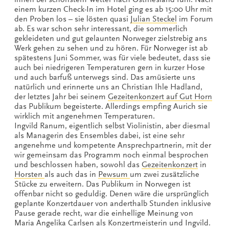
einem kurzen Check-In im Hotel ging es ab 15:00 Uhr mit
den Proben los – sie lösten quasi
Julian Steckel
im Forum
ab. Es war schon sehr interessant, die sommerlich
gekleideten und gut gelaunten Norweger zielstrebig ans
Werk gehen zu sehen und zu hören. Für Norweger ist ab
spätestens Juni Sommer, was für viele bedeutet, dass sie
auch bei niedrigeren Temperaturen gern in kurzer Hose
und auch barfuß unterwegs sind. Das amüsierte uns
natürlich und erinnerte uns an Christian Ihle Hadland,
der letztes Jahr bei seinem
Gezeitenkonzert auf Gut Horn
das Publikum begeisterte. Allerdings empfing Aurich sie
wirklich mit angenehmen Temperaturen.
Ingvild Ranum, eigentlich selbst Violinistin, aber diesmal
als Managerin des Ensembles dabei, ist eine sehr
angenehme und kompetente Ansprechpartnerin, mit der
wir gemeinsam das Programm noch einmal besprochen
und beschlossen haben, sowohl das
Gezeitenkonzert
in
Horsten
als auch das in
Pewsum
um zwei zusätzliche
Stücke zu erweitern. Das Publikum in Norwegen ist
offenbar nicht so geduldig. Denen wäre die ursprünglich
geplante Konzertdauer von anderthalb Stunden inklusive
Pause gerade recht, war die einhellige Meinung von
Maria Angelika Carlsen als Konzertmeisterin und Ingvild.