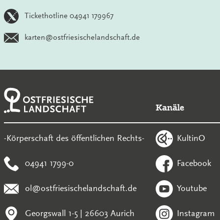
Tickethotline 04941 179967
karten@ostfriesischelandschaft.de
Kanäle
KultinO
-Körperschaft des öffentlichen Rechts-
04941 1799-0
Facebook
ol@ostfriesischelandschaft.de
Youtube
Georgswall 1-5 | 26603 Aurich
Instagram