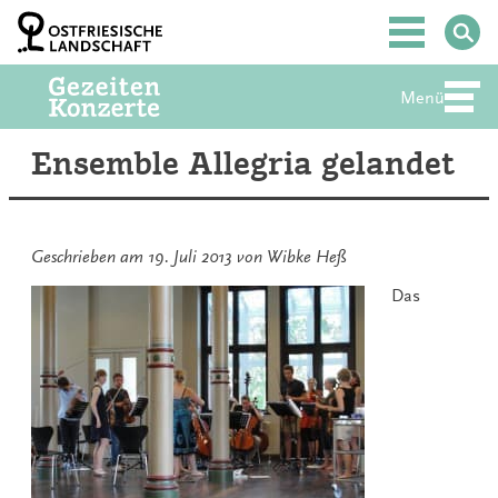
Zum
Inhalt
Hauptmenü
springen
Menü
Abte
Ensemble Allegria gelandet
Geschrieben am
19. Juli 2013
von
Wibke Heß
Das