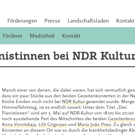
Förderungen
Presse
Landschaftsladen
Kontakt
Förderer
Mediathek
Kontakt
anistinnen bei NDR Kultu
Manch einer von denen, die dabei waren, hat sich vermutlich ge
dass ein paar Stücke aus den beiden Gezeitenkonzerten in der 
Kirche Emden noch nicht bei
NDR Kultur
gesendet wurde. Morge
Himmelfahrtstag, ist es endlich soweit: Unter dem Titel „Drei
Pianistinnen“ wird am 5. Mai auf NDR-Kultur von 18:00 bis 20:00
noch ausstehende Part des Mitschnittes der beiden
Gezeitenkon
Anna Vinnitskaja
,
Lilit Grigoryan
und
Maria João Pires
.
Zu gleich 
Konzerten an diesem Ort war es durch die krankheitsbedingte Ab