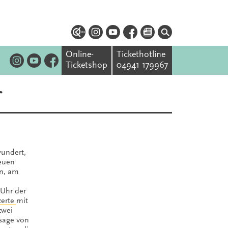
Online-
Tickethotline
Ticketshop
04941 179967
r
wundert,
Neuen
n, am
 Uhr der
zerte
mit
zwei
sage von