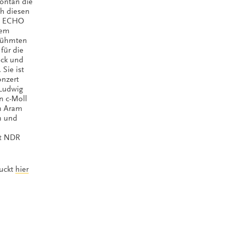
ontan die
ch diesen
ie ECHO
dem
rühmten
ür die
ick und
Sie ist
onzert
 Ludwig
n c-Moll
on Aram
n und
et NDR
guckt
hier