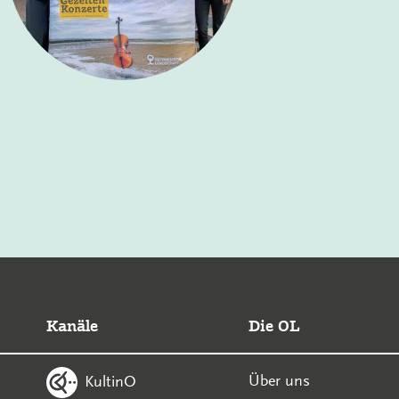
Kanäle
Die OL
Über uns
KultinO