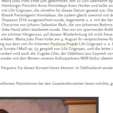
Maria João Pires Ende Juni gekommen. Am 27. Juni übernahm sp
Hamburger Pianistin Anna Vinnitskaya ihren Hocker und teilte si
mit Lilit Grigoryan, die ohnehin für dieses Datum gesetzt war. D
Klassik Preisträgerin Vinnitskaya, die zudem gleich zweimal mit 
Diapason D’Or ausgezeichnet wurde, begeisterte u. a. mit der be
Chaconne von Johann Sebastian Bach, die von Johannes Brahms f
linke Hand allein bearbeitet wurde. Das war ein spannender Anbl
ein schöner Hörgenuss, auf dessen Wiederholung ich mich freue. 
 erleben. Maria João Pires holte am 4. August ihr versprochenes K
ng aus dem von ihr initierten
Partitura-Projekt
Lilit Grigoryan u. a.
onate f-Moll op. 57, gespielt von Lilit Grigoryan, und die letzte i
hmankerl wird auch die Zugabe Lilits, der Säbeltanz aus Gajaneh v
h wieder mit den Worten unseres Kulturpartners NDR Kultur überei
r Frequenz Sie dieses Konzert hören können: In Ostfriesland send
 brillanten Pianistinnen bei den Gezeitenkonzerten lesen möchte, 