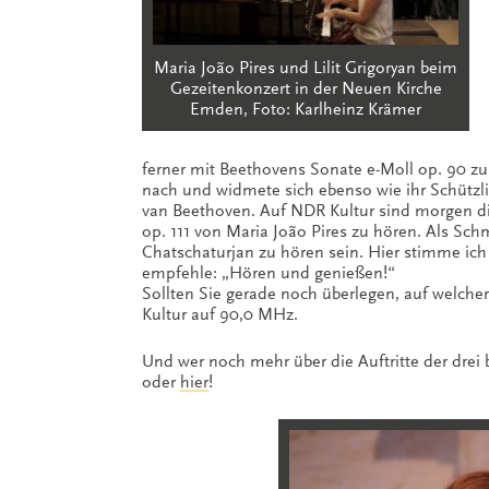
Maria João Pires und Lilit Grigoryan beim
Gezeitenkonzert in der Neuen Kirche
Emden, Foto: Karlheinz Krämer
ferner mit Beethovens Sonate e-Moll op. 90 zu
nach und widmete sich ebenso wie ihr Schützli
van Beethoven. Auf NDR Kultur sind morgen die S
op. 111 von Maria João Pires zu hören. Als Sc
Chatschaturjan zu hören sein. Hier stimme ic
empfehle: „Hören und genießen!“
Sollten Sie gerade noch überlegen, auf welche
Kultur auf 90,0 MHz.
Und wer noch mehr über die Auftritte der drei
oder
hier
!