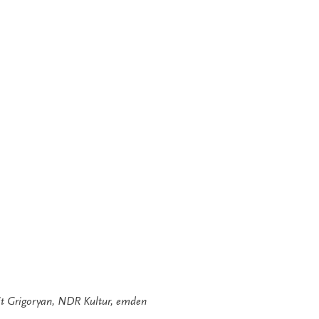
it Grigoryan
,
NDR Kultur
,
emden