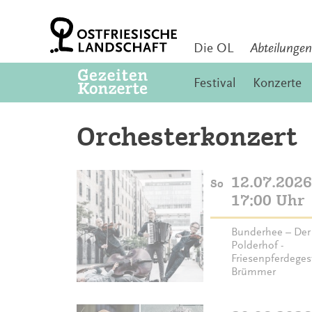
Zum
Inhalt
springen
Die OL
Abteilungen
Festival
Konzerte
Orchesterkonzert
12.07.2026
So
17:00 Uhr
Bunderhee – Der
Polderhof -
Friesenpferdeges
Brümmer