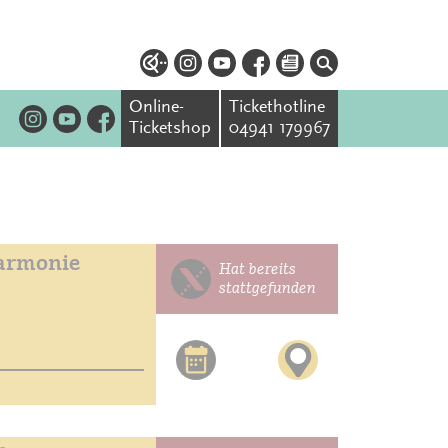
Online-
Tickethotline
Ticketshop
04941 179967
armonie
Hat bereits
stattgefunden