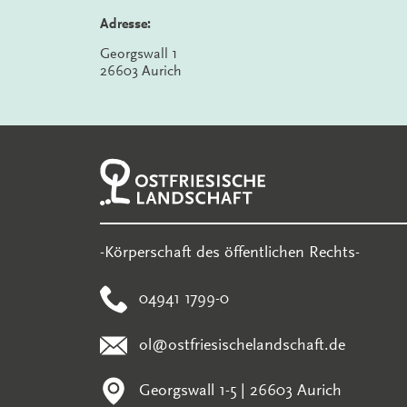
Adresse:
Georgswall 1
26603 Aurich
-Körperschaft des öffentlichen Rechts-
04941 1799-0
ol@ostfriesischelandschaft.de
Georgswall 1-5 | 26603 Aurich