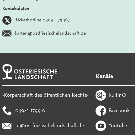
Kontaktdaten
Tickethotline 04941 179967
karten@ostfriesischelandschaft.de
Kanäle
KultinO
-Körperschaft des öffentlichen Rechts-
04941 1799-0
Facebook
ol@ostfriesischelandschaft.de
Youtube