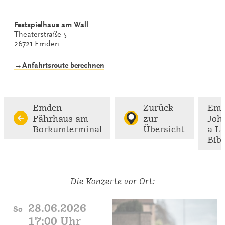
Festspielhaus am Wall
Theaterstraße 5
26721 Emden
→Anfahrtsroute berechnen
Emden –
Zurück
Emd
Fährhaus am
zur
Joh
Borkumterminal
Übersicht
a L
Bibl
Die Konzerte vor Ort:
28.06.2026
So
17:00 Uhr