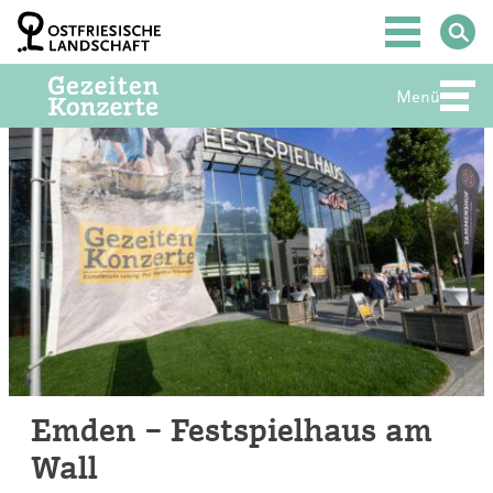
Zum
Inhalt
Hauptmenü
springen
Menü
Abte
Emden – Festspielhaus am
Wall