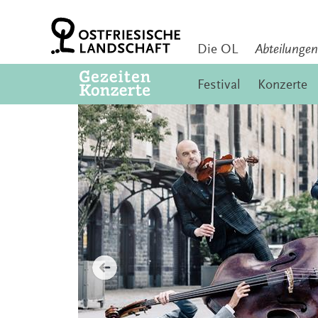
Zum
Inhalt
springen
Die OL
Abteilungen
Festival
Konzerte