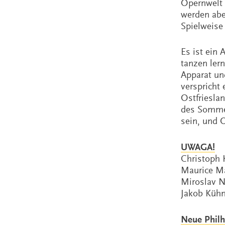
Opernwelt 
werden abe
Spielweise 
Es ist ein
tanzen ler
Apparat un
verspricht
Ostfriesl
des Sommer
sein, und O
UWAGA!
Christoph 
Maurice Ma
Miroslav N
Jakob Küh
Neue Philh