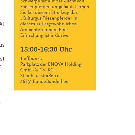
Schwerpunkt auf der Zucht von
Friesenpferden umgebaut. Lernen
Sie bei diesem Streifzug das
„Kulturgut Friesenpferde“ in
A!
diesem außergewöhnlichen
Ambiente kennen. Eine
Erfrischung ist inklusive.
us
15:00-16:30 Uhr
st
Treffpunkt:
Parkplatz der ENOVA Holding
e
GmbH & Co. KG
Steinhausstraße 112
26831 BundeBunderhee
s