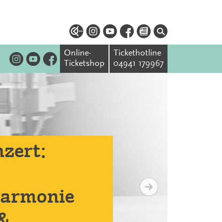
Online-
Tickethotline
Ticketshop
04941 179967
zert:
harmonie
 &