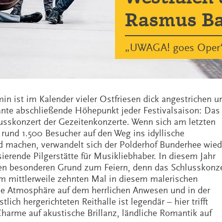
Rasmus B
„UWAGA! goes Oper
in ist im Kalender vieler Ostfriesen dick angestrichen u
ante abschließende Höhepunkt jeder Festivalsaison: Das
usskonzert der Gezeitenkonzerte. Wenn sich am letzten
 rund 1.500 Besucher auf den Weg ins idyllische
d machen, verwandelt sich der Polderhof Bunderhee wied
sierende Pilgerstätte für Musikliebhaber. In diesem Jahr
nen besonderen Grund zum Feiern, denn das Schlusskonz
um mittlerweile zehnten Mal in diesem malerischen
ie Atmosphäre auf dem herrlichen Anwesen und in der
stlich hergerichteten Reithalle ist legendär – hier trifft
Charme auf akustische Brillanz, ländliche Romantik auf