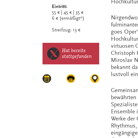
Hochkultur
Eintritt:
55 € | 45 € | 35 €
Nirgendwo 
6 € (ermäßigt*)
fulminante
Streifzug: 13 €
goes Oper“
Hochkultur 
virtuosen 
Hat bereits
Christoph K
stattgefunden
Miroslav N
bekannt da
lustvoll ei
Gemeinsam 
bewährten
Spezialist
Ensemble i
Werke der 
Rhythmus, W
eingängige