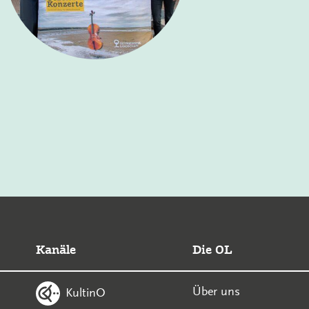
Kanäle
Die OL
Über uns
KultinO