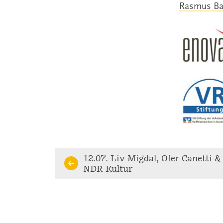
Rasmus B
Continue
12.07. Liv Migdal, Ofer Canetti &
NDR Kultur
Reading