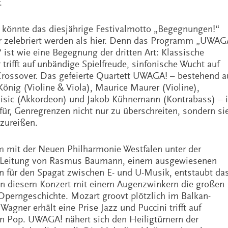
.
könnte das diesjährige Festivalmotto „Begegnungen!“
r zelebriert werden als hier. Denn das Programm „UWAG
 ist wie eine Begegnung der dritten Art: Klassische
trifft auf unbändige Spielfreude, sinfonische Wucht auf
Crossover. Das gefeierte Quartett UWAGA! – bestehend a
önig (Violine & Viola), Maurice Maurer (Violine),
isic (Akkordeon) und Jakob Kühnemann (Kontrabass) – i
für, Genregrenzen nicht nur zu überschreiten, sondern si
nzureißen.
mit der Neuen Philharmonie Westfalen unter der
 Leitung von Rasmus Baumann, einem ausgewiesenen
en für den Spagat zwischen E- und U-Musik, entstaubt da
n diesem Konzert mit einem Augenzwinkern die großen
Operngeschichte. Mozart groovt plötzlich im Balkan-
agner erhält eine Prise Jazz und Puccini trifft auf
n Pop. UWAGA! nähert sich den Heiligtümern der