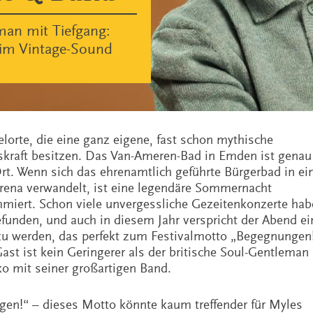
man mit Tiefgang:
 im Vintage-Sound
elorte, die eine ganz eigene, fast schon mythische
kraft besitzen. Das Van-Ameren-Bad in Emden ist genau
Ort. Wenn sich das ehrenamtlich geführte Bürgerbad in ei
rena verwandelt, ist eine legendäre Sommernacht
miert. Schon viele unvergessliche Gezeitenkonzerte ha
efunden, und auch in diesem Jahr verspricht der Abend ei
zu werden, das perfekt zum Festivalmotto „Begegnungen
ast ist kein Geringerer als der britische Soul-Gentleman
o mit seiner großartigen Band.
en!“ – dieses Motto könnte kaum treffender für Myles