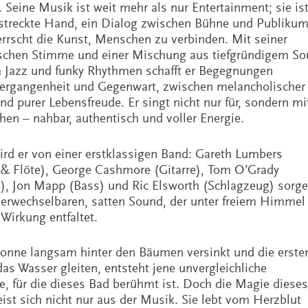
 Seine Musik ist weit mehr als nur Entertainment; sie is
streckte Hand, ein Dialog zwischen Bühne und Publikum
rrscht die Kunst, Menschen zu verbinden. Mit seiner
schen Stimme und einer Mischung aus tiefgründigem Sou
 Jazz und funky Rhythmen schafft er Begegnungen
ergangenheit und Gegenwart, zwischen melancholischer
nd purer Lebensfreude. Er singt nicht nur für, sondern mi
en – nahbar, authentisch und voller Energie.
wird er von einer erstklassigen Band: Gareth Lumbers
& Flöte), George Cashmore (Gitarre), Tom O’Grady
), Jon Mapp (Bass) und Ric Elsworth (Schlagzeug) sorg
verwechselbaren, satten Sound, der unter freiem Himmel
 Wirkung entfaltet.
onne langsam hinter den Bäumen versinkt und die erste
as Wasser gleiten, entsteht jene unvergleichliche
, für die dieses Bad berühmt ist. Doch die Magie dieses
ist sich nicht nur aus der Musik. Sie lebt vom Herzblut