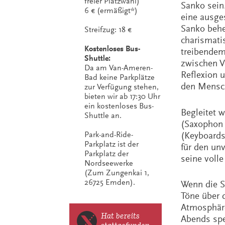
freier Platzwahl)
Sanko sein.
6 € (ermäßigt*)
eine ausge
Sanko behe
Streifzug: 18 €
charismati
Kostenloses Bus-
treibendem
Shuttle:
zwischen V
Da am Van-Ameren-
Reflexion u
Bad keine Parkplätze
den Mensch
zur Verfügung stehen,
bieten wir ab 17:30 Uhr
ein kostenloses Bus-
Begleitet 
Shuttle an.
(Saxophon 
(Keyboards
Park-and-Ride-
Parkplatz ist der
für den un
Parkplatz der
seine volle
Nordseewerke
(Zum Zungenkai 1,
26725 Emden).
Wenn die S
Töne über d
Atmosphäre
Hat bereits
Abends spe