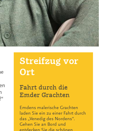
Streifzug vor
Ort
ne
ben
Fahrt durch die
n
Emder Grachten
!“
Emdens malerische Grachten
laden Sie ein zu einer Fahrt durch
das „Venedig des Nordens“.
Gehen Sie an Bord und
entdecken Sie die schönen