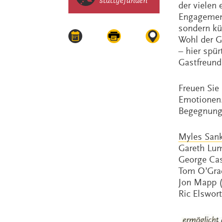
stattgefunden
der vielen
Engagement
sondern kü
Wohl der Gä
– hier spü
Gastfreund
Freuen Sie
Emotionen.
Begegnung, 
Myles San
Gareth Lum
George Cas
Tom O’Gra
Jon Mapp 
Ric Elswor