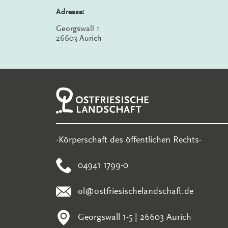
Adresse:
Georgswall 1
26603 Aurich
-Körperschaft des öffentlichen Rechts-
04941 1799-0
ol@ostfriesischelandschaft.de
Georgswall 1-5 | 26603 Aurich