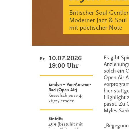
Britischer Soul-Gentle
Moderner Jazz & Soul
mit poetischer Note
10.07.2026
Es gibt Spi
Fr
Anziehungs
19:00 Uhr
solch ein 
Open-Air-A
vorprogram
Emden – Van-Ameren-
Bad (Open Air)
hier stattg
Kesselschleuse 4,
Highlight 
26725 Emden
passt. Zu G
Myles Sank
Eintritt:
45 € (bestuhlt mit
„Begegnung