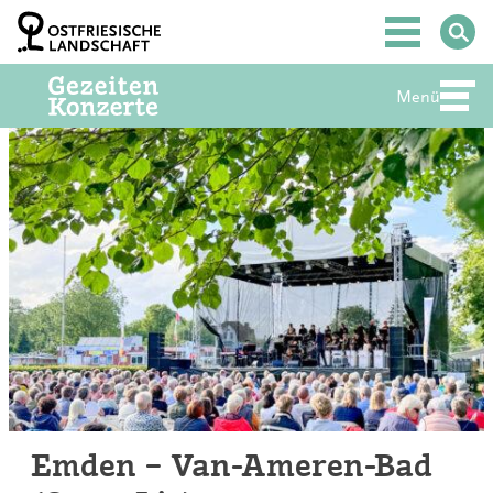
Zum
Inhalt
Hauptmenü
springen
Menü
Abte
Emden – Van-Ameren-Bad