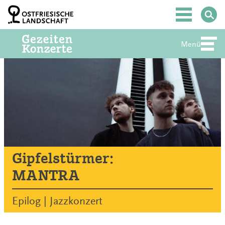
Zum
Inhalt
Hauptmenü
springen
Menü
Abte
Gipfelstürmer:
MANTRA
Epilog | Jazzkonzert