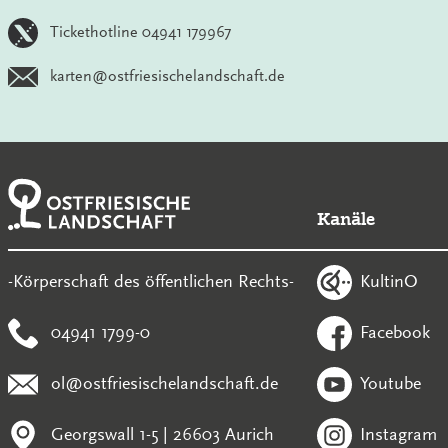
Tickethotline 04941 179967
karten@ostfriesischelandschaft.de
Kanäle
KultinO
-Körperschaft des öffentlichen Rechts-
04941 1799-0
Facebook
ol@ostfriesischelandschaft.de
Youtube
Georgswall 1-5 | 26603 Aurich
Instagram