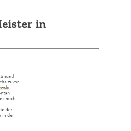
eister in
t
ittmund
oche zuvor
wski
ontan
 es noch
te der
 in der