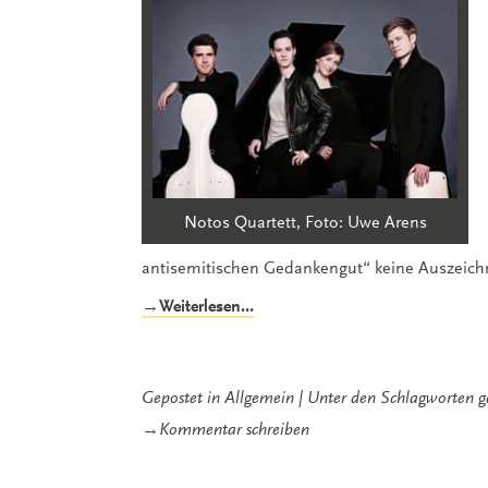
Notos Quartett, Foto: Uwe Arens
antisemitischen Gedankengut“ keine Auszeich
„Was
→Weiterlesen…
Sie
sich
nicht
entgehen
Gepostet in
Allgemein
Unter den Schlagworten
g
lassen
zu
→
Kommentar schreiben
sollten:
Was
das
Sie
Notos