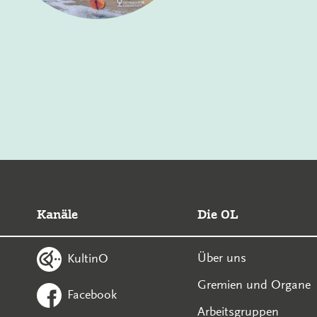
Kanäle
Die OL
Über uns
KultinO
Gremien und Organe
Facebook
Arbeitsgruppen