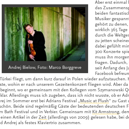
Aber erst einmal 
das Zusammenspi
beiden fantastis
Musiker gespannt
gehört zu denen,
wirklich 365 Tage
durch die Weltge
zu jetten scheine
dabei gefühlt mi
300 Konzerte spie
muss ihn morgen
fragen. Dadurch, 
Andrej Bielow, Foto: Marco Borggreve
seit Anfang des J
Facebook befreun
Türkei fliegt, um dann kurz darauf in Polen wieder aufzutauchen. 
sste, wohin er nach unserem Gezeitenkonzert fliegen wird. Aber da
 beginnt, wo er gemeinsam mit den Kollegen vom Szymanowski Qu
klar. Allerdings muss ich zugeben, dass ich nicht wusste, ob er Ad
drej im Sommer erst bei Adrians Festival „
Music at Plush
“ zu Gast 
schön. Beide sind regelmäßig Gäste der bedeutenden deutschen F
im Bath Festival und in Verbier. Gemeinsam mit
Kit Armstrong
, de
 einen Artikel in der
Zeit
(allerdings von 2009) gelesen habe, bei 
nd Andrej als festes Klaviertrio zusammen.