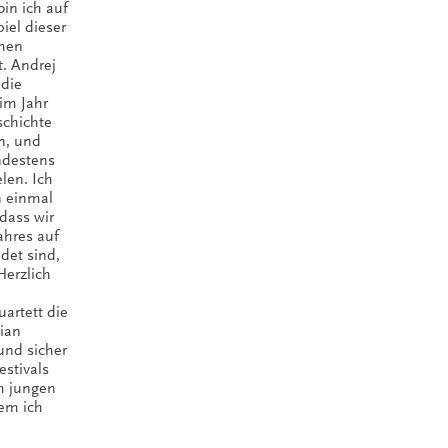
bin ich auf
el dieser
chen
. Andrej
 die
 im Jahr
schichte
n, und
ndestens
len. Ich
 einmal
dass wir
ahres auf
det sind,
Herzlich
artett die
rian
und sicher
estivals
m jungen
dem ich