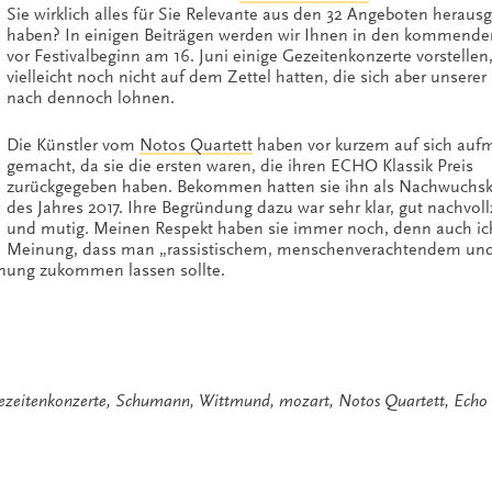
Sie wirklich alles für Sie Relevante aus den 32 Angeboten herau
haben? In einigen Beiträgen werden wir Ihnen in den kommend
vor Festivalbeginn am 16. Juni einige Gezeitenkonzerte vorstellen,
vielleicht noch nicht auf dem Zettel hatten, die sich aber unsere
nach dennoch lohnen.
Die Künstler vom
Notos Quartett
haben vor kurzem auf sich au
gemacht, da sie die ersten waren, die ihren ECHO Klassik Preis
zurückgegeben haben. Bekommen hatten sie ihn als Nachwuchsku
des Jahres 2017. Ihre Begründung dazu war sehr klar, gut nachvol
und mutig. Meinen Respekt haben sie immer noch, denn auch ich
Meinung, dass man „rassistischem, menschenverachtendem un
nung zukommen lassen sollte.
ezeitenkonzerte
,
Schumann
,
Wittmund
,
mozart
,
Notos Quartett
,
Echo 