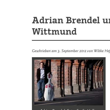
sich
Quartett“
nicht
entgehen
lassen
Adrian Brendel u
sollten:
das
Wittmund
Notos
Quartett
Geschrieben am
3. September 2012
von
Wibke He