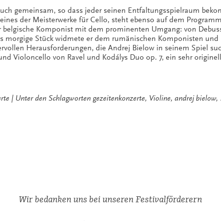
 auch gemeinsam, so dass jeder seinen Entfaltungsspielraum bek
o, eines der Meisterwerke für Cello, steht ebenso auf dem Program
 der belgische Komponist mit dem prominenten Umgang: von Debuss
. Das morgige Stück widmete er dem rumänischen Komponisten und
rvollen Herausforderungen, die Andrej Bielow in seinem Spiel suc
nd Violoncello von Ravel und Kodálys Duo op. 7, ein sehr originell
rte
Unter den Schlagworten
gezeitenkonzerte
,
Violine
,
andrej bielow
,
Wir bedanken uns bei unseren Festivalförderern