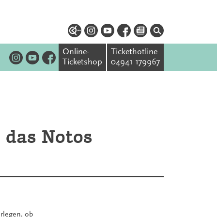
Online-
Tickethotline
Ticketshop
04941 179967
: das Notos
erlegen, ob