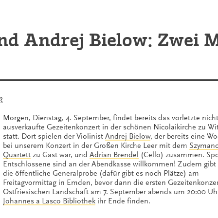
nd Andrej Bielow: Zwei M
ß
Morgen, Dienstag, 4. September, findet bereits das vorletzte nich
ausverkaufte Gezeitenkonzert in der schönen Nicolaikirche zu W
statt. Dort spielen der Violinist
Andrej Bielow
, der bereits eine W
bei unserem Konzert in der Großen Kirche Leer mit dem
Szymano
Quartett
zu Gast war, und
Adrian Brendel
(Cello) zusammen. Sp
Entschlossene sind an der Abendkasse willkommen! Zudem gibt
die öffentliche Generalprobe (dafür gibt es noch Plätze) am
Freitagvormittag in Emden, bevor dann die ersten Gezeitenkonzer
Ostfriesischen Landschaft am 7. September abends um 20:00 Uhr
Johannes a Lasco Bibliothek
ihr Ende finden.