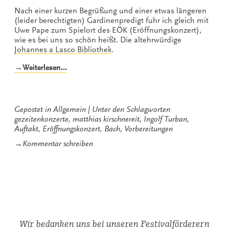
Nach einer kurzen Begrüßung und einer etwas längeren
(leider berechtigten) Gardinenpredigt fuhr ich gleich mit
Uwe Pape zum Spielort des EÖK (Eröffnungskonzert),
wie es bei uns so schön heißt. Die altehrwürdige
Johannes a Lasco Bibliothek
.
„Let
→Weiterlesen…
´s
get
ready
to
Gepostet in
Allgemein
Unter den Schlagworten
rumble…“
gezeitenkonzerte
,
matthias kirschnereit
,
Ingolf Turban
,
Auftakt
,
Eröffnungskonzert
,
Bach
,
Vorbereitungen
zu
→
Kommentar schreiben
Let
´s
get
ready
to
rumble…
Wir bedanken uns bei unseren Festivalförderern