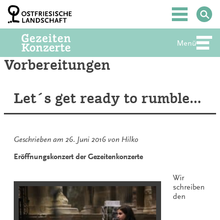
Zum
Inhalt
Hauptmenü
springen
Menü
Abte
Vorbereitungen
Let´s get ready to rumble…
Geschrieben am
26. Juni 2016
von
Hilko
Eröffnungskonzert der Gezeitenkonzerte
Wir
schreiben
den