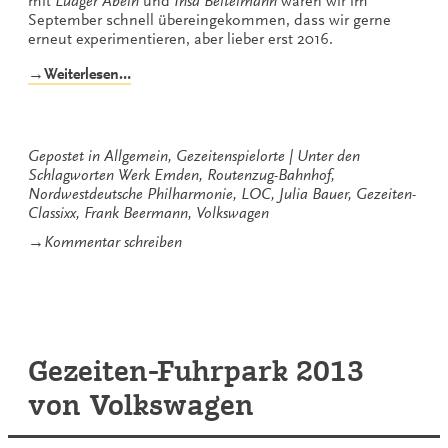
mit
Ludger Abeln
und
Insa Beitelmann
waren wir im
September schnell übereingekommen, dass wir gerne
erneut experimentieren, aber lieber erst 2016.
„Routenzug-
→Weiterlesen…
Bahnhof“
Gepostet in
Allgemein
,
Gezeitenspielorte
Unter den
Schlagworten
Werk Emden
,
Routenzug-Bahnhof
,
Nordwestdeutsche Philharmonie
,
LOC
,
Julia Bauer
,
Gezeiten-
Classixx
,
Frank Beermann
,
Volkswagen
zu
→
Kommentar schreiben
Routenzug-
Bahnhof
Gezeiten-Fuhrpark 2013
von Volkswagen