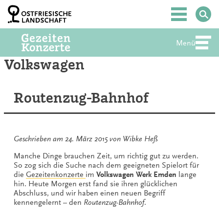
Zum
Inhalt
Hauptmenü
springen
Menü
Abte
Volkswagen
Routenzug-Bahnhof
Geschrieben am
24. März 2015
von
Wibke Heß
Manche Dinge brauchen Zeit, um richtig gut zu werden.
So zog sich die Suche nach dem geeigneten Spielort für
die
Gezeitenkonzerte
im
Volkswagen Werk Emden
lange
hin. Heute Morgen erst fand sie ihren glücklichen
Abschluss, und wir haben einen neuen Begriff
kennengelernt – den
Routenzug-Bahnhof
.