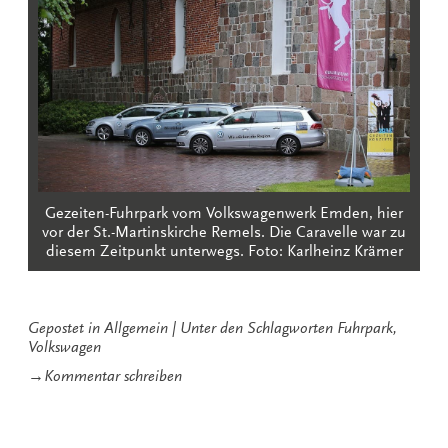
Gezeiten-Fuhrpark vom Volkswagenwerk Emden, hier
vor der St.-Martinskirche Remels. Die Caravelle war zu
diesem Zeitpunkt unterwegs. Foto: Karlheinz Krämer
Gepostet in
Allgemein
Unter den Schlagworten
Fuhrpark
,
Volkswagen
zu
→
Kommentar schreiben
Gezeiten-
Fuhrpark
2013