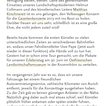
Verfügung stellen, stehen. Dank des gemeinsamen
Einsatzes unseres Landschaftspräsidenten Helmut
Collmann und des künstlerischen Leiters
Matthias
Kirschnereit
ist es uns gelungen, den Volkswagen Konzern
für die
Gezeitenkonzerte
2013 mit ins Boot zu holen.
Darüber freuen wir uns sehr; schließlich ist es eine große
Ehre, die nicht jedem zuteil wird!
Bereits heute kommen die ersten Künstler zu vielen
unterschiedlichen Zeiten an verschiedenen Bahnhöfen
an, sodass unser Fahrdienstleiter Uwe Pape (jetzt auch
wieder in dieser Funktion) alle Hände voll zu tun hat.
Gestern hat er schon eine Tour gemacht, um die Plakate
für unseren
Erlebnistag
am 30. Juni im
Ostfriesischen
Landwirtschaftsmuseum
in der Krummhörn zu verteilen.
Im vergangenen Jahr war es so, dass wir unsere
Fahrzeuge bei einem freundlichen
Autovermietungsservice, zahlreiche Kilometer von Aurich
entfernt, jeweils für die Konzerttage ausgeliehen haben.
Zu der Zeit gab es keinen günstigen Anbieter in der Nähe.
Natürlich ging dabei auch mal etwas schief, weil Künstler
plötzlich früher ankamen oder später wieder fuhren,