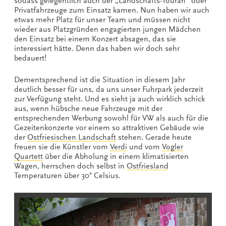
sodass gelegentlich auch der „Landschafts-Touran“ oder
Privatfahrzeuge zum Einsatz kamen. Nun haben wir auch
etwas mehr Platz für unser Team und müssen nicht
wieder aus Platzgründen engagierten jungen Mädchen
den Einsatz bei einem Konzert absagen, das sie
interessiert hätte. Denn das haben wir doch sehr
bedauert!
Dementsprechend ist die Situation in diesem Jahr
deutlich besser für uns, da uns unser Fuhrpark jederzeit
zur Verfügung steht. Und es sieht ja auch wirklich schick
aus, wenn hübsche neue Fahrzeuge mit der
entsprechenden Werbung sowohl für VW als auch für die
Gezeitenkonzerte vor einem so attraktiven Gebäude wie
der
Ostfriesischen Landschaft
stehen. Gerade heute
freuen sie die Künstler vom
Verdi
und vom
Vogler
Quartett
über die Abholung in einem klimatisierten
Wagen, herrschen doch selbst in
Ostfriesland
Temperaturen über 30° Celsius.