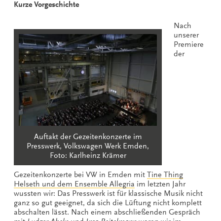
Kurze Vorgeschichte
Nach
unserer
Premiere
der
Auftakt der Gezeitenkonzerte im
Presswerk, Volkswagen Werk Emden,
Foto: Karlheinz Krämer
Gezeitenkonzerte bei VW in Emden mit
Tine Thing
Helseth und dem Ensemble Allegria
im letzten Jahr
wussten wir: Das Presswerk ist für klassische Musik nicht
ganz so gut geeignet, da sich die Lüftung nicht komplett
abschalten lässt. Nach einem abschließenden Gespräch