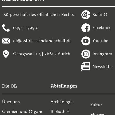
KultinO
-Körperschaft des öffentlichen Rechts-
04941 1799-0
Facebook
ol@ostfriesischelandschaft.de
Youtube
Georgswall 1-5 | 26603 Aurich
Instagram
Newsletter
Die OL
Abteilungen
Über uns
Archäologie
Kultur
Gremien und Organe
Bibliothek
Museen