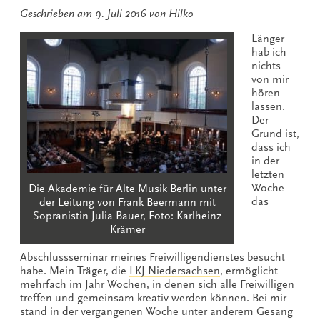
Geschrieben am
9. Juli 2016
von
Hilko
Länger
hab ich
nichts
von mir
hören
lassen.
Der
Grund ist,
dass ich
in der
letzten
Woche
Die Akademie für Alte Musik Berlin unter
das
der Leitung von Frank Beermann mit
Sopranistin Julia Bauer, Foto: Karlheinz
Krämer
Abschlussseminar meines Freiwilligendienstes besucht
habe. Mein Träger, die
LKJ Niedersachsen
, ermöglicht
mehrfach im Jahr Wochen, in denen sich alle Freiwilligen
treffen und gemeinsam kreativ werden können. Bei mir
stand in der vergangenen Woche unter anderem Gesang