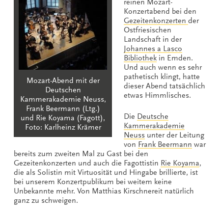
reinen Mozart-
Konzertabend bei den
Gezeitenkonzerten
der
Ostfriesischen
Landschaft in der
Johannes a Lasco
Bibliothek
in Emden.
Und auch wenn es sehr
pathetisch klingt, hatte
Mozart-Abend mit der
dieser Abend tatsächlich
Deutschen
etwas Himmlisches.
Kammerakademie Neuss,
Frank Beermann (Ltg.)
Die
Deutsche
und Rie Koyama (Fagott),
Kammerakademie
Foto: Karlheinz Krämer
Neuss
unter der Leitung
von
Frank Beermann
war
bereits zum zweiten Mal zu Gast bei den
Gezeitenkonzerten und auch die Fagottistin
Rie Koyama
,
die als Solistin mit Virtuosität und Hingabe brillierte, ist
bei unserem Konzertpublikum bei weitem keine
Unbekannte mehr. Von Matthias Kirschnereit natürlich
ganz zu schweigen.