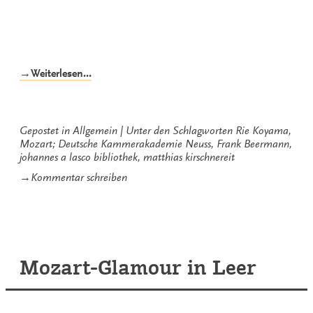
„Mozart³“
→Weiterlesen…
Gepostet in
Allgemein
Unter den Schlagworten
Rie Koyama
,
Mozart; Deutsche Kammerakademie Neuss
,
Frank Beermann
,
johannes a lasco bibliothek
,
matthias kirschnereit
zu
→
Kommentar schreiben
Mozart³
Mozart-Glamour in Leer