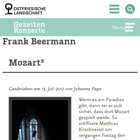
Zum
Inhalt
Hauptmenü
springen
Menü
Abte
Frank Beermann
Mozart³
Geschrieben am
15. Juli 2017
von
Johanna Pape
Wenn es ein Paradies
gibt, dann sei er sich
sicher, dass dort Mozart
gespielt werde. So
eröffnete
Matthias
Kirschnereit
am
vergangen Freitag den