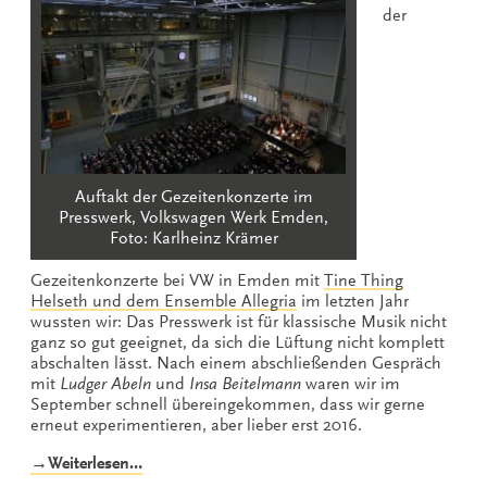
der
Auftakt der Gezeitenkonzerte im
Presswerk, Volkswagen Werk Emden,
Foto: Karlheinz Krämer
Gezeitenkonzerte bei VW in Emden mit
Tine Thing
Helseth und dem Ensemble Allegria
im letzten Jahr
wussten wir: Das Presswerk ist für klassische Musik nicht
ganz so gut geeignet, da sich die Lüftung nicht komplett
abschalten lässt. Nach einem abschließenden Gespräch
mit
Ludger Abeln
und
Insa Beitelmann
waren wir im
September schnell übereingekommen, dass wir gerne
erneut experimentieren, aber lieber erst 2016.
„Routenzug-
→Weiterlesen…
Bahnhof“