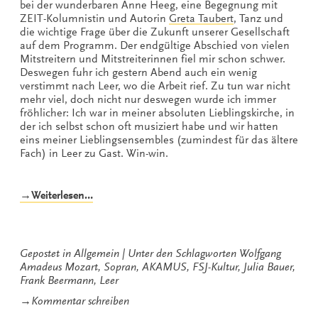
bei der wunderbaren Anne Heeg, eine Begegnung mit
ZEIT-Kolumnistin und Autorin
Greta Taubert
, Tanz und
die wichtige Frage über die Zukunft unserer Gesellschaft
auf dem Programm. Der endgültige Abschied von vielen
Mitstreitern und Mitstreiterinnen fiel mir schon schwer.
Deswegen fuhr ich gestern Abend auch ein wenig
verstimmt nach Leer, wo die Arbeit rief. Zu tun war nicht
mehr viel, doch nicht nur deswegen wurde ich immer
fröhlicher: Ich war in meiner absoluten Lieblingskirche, in
der ich selbst schon oft musiziert habe und wir hatten
eins meiner Lieblingsensembles (zumindest für das ältere
Fach) in Leer zu Gast. Win-win.
„Mozart-
→Weiterlesen…
Glamour
in
Leer“
Gepostet in
Allgemein
Unter den Schlagworten
Wolfgang
Amadeus Mozart
,
Sopran
,
AKAMUS
,
FSJ-Kultur
,
Julia Bauer
,
Frank Beermann
,
Leer
zu
→
Kommentar schreiben
Mozart-