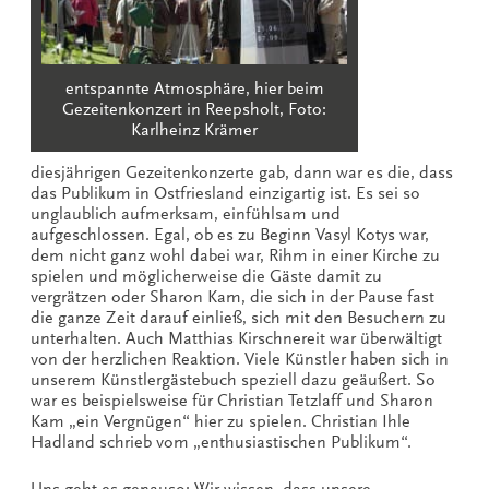
entspannte Atmosphäre, hier beim
Gezeitenkonzert in Reepsholt, Foto:
Karlheinz Krämer
diesjährigen Gezeitenkonzerte gab, dann war es die, dass
das Publikum in Ostfriesland einzigartig ist. Es sei so
unglaublich aufmerksam, einfühlsam und
aufgeschlossen. Egal, ob es zu Beginn Vasyl Kotys war,
dem nicht ganz wohl dabei war, Rihm in einer Kirche zu
spielen und möglicherweise die Gäste damit zu
vergrätzen oder Sharon Kam, die sich in der Pause fast
die ganze Zeit darauf einließ, sich mit den Besuchern zu
unterhalten. Auch Matthias Kirschnereit war überwältigt
von der herzlichen Reaktion. Viele Künstler haben sich in
unserem Künstlergästebuch speziell dazu geäußert. So
war es beispielsweise für Christian Tetzlaff und Sharon
Kam „ein Vergnügen“ hier zu spielen. Christian Ihle
Hadland schrieb vom „enthusiastischen Publikum“.
Uns geht es genauso: Wir wissen, dass unsere