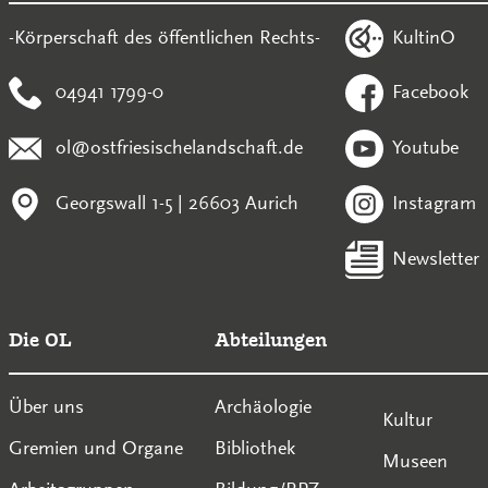
KultinO
-Körperschaft des öffentlichen Rechts-
04941 1799-0
Facebook
ol@ostfriesischelandschaft.de
Youtube
Georgswall 1-5 | 26603 Aurich
Instagram
Newsletter
Die OL
Abteilungen
Über uns
Archäologie
Kultur
Gremien und Organe
Bibliothek
Museen