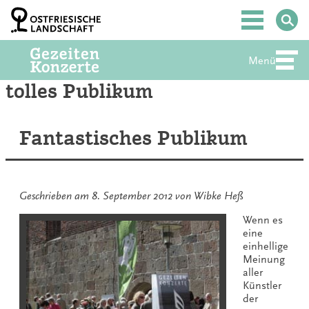
Zum
Inhalt
Hauptmenü
springen
Menü
Abte
tolles Publikum
Fantastisches Publikum
Geschrieben am
8. September 2012
von
Wibke Heß
Wenn es
eine
einhellige
Meinung
aller
Künstler
der