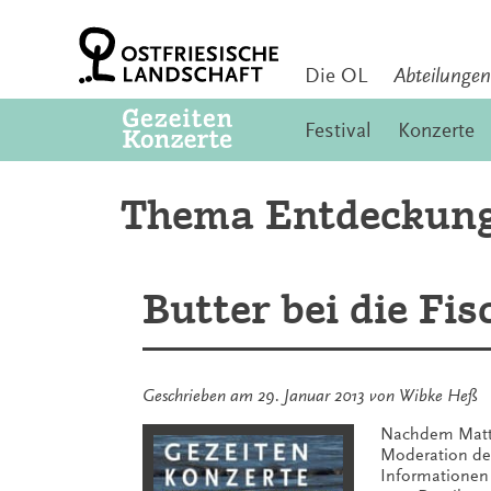
Zum
Inhalt
springen
Die OL
Abteilungen
Festival
Konzerte
Thema Entdeckun
Butter bei die Fis
Geschrieben am
29. Januar 2013
von
Wibke Heß
Nachdem Matthi
Moderation de
Informationen 