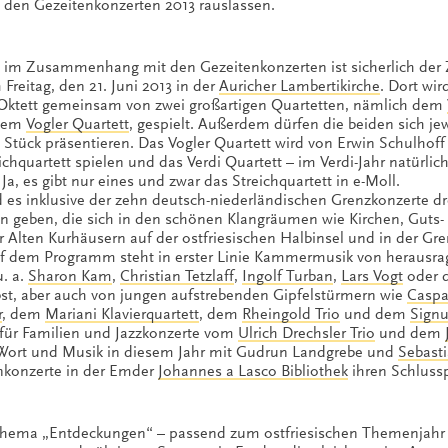
u den Gezeitenkonzerten 2013 rauslassen.
 im Zusammenhang mit den Gezeitenkonzerten ist sicherlich der 
Freitag, den 21. Juni 2013 in der
Auricher Lambertikirche
. Dort wir
ktett gemeinsam von zwei großartigen Quartetten, nämlich dem
dem
Vogler Quartett
, gespielt. Außerdem dürfen die beiden sich je
tück präsentieren. Das Vogler Quartett wird von Erwin Schulhoff 
reichquartett spielen und das Verdi Quartett – im Verdi-Jahr natürlic
 Ja, es gibt nur eines und zwar das Streichquartett in e-Moll.
 es inklusive der zehn deutsch-niederländischen Grenzkonzerte dr
n geben, die sich in den schönen Klangräumen wie Kirchen, Guts-
r Alten Kurhäusern auf der ostfriesischen Halbinsel und in der Gr
Auf dem Programm steht in erster Linie Kammermusik von herausr
u. a.
Sharon Kam
,
Christian Tetzlaff
,
Ingolf Turban
,
Lars Vogt
oder 
st, aber auch von jungen aufstrebenden Gipfelstürmern wie
Caspa
r
, dem
Mariani Klavierquartett
, dem
Rheingold Trio
und dem
Sign
 für Familien und Jazzkonzerte vom
Ulrich Drechsler Trio
und dem
Wort und Musik in diesem Jahr mit Gudrun Landgrebe und
Sebast
enkonzerte in der Emder
Johannes a Lasco Bibliothek
ihren Schluss
Thema „Entdeckungen“ – passend zum ostfriesischen Themenjahr