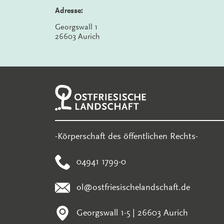
Adresse:
Georgswall 1
26603 Aurich
-Körperschaft des öffentlichen Rechts-
04941 1799-0
ol@ostfriesischelandschaft.de
Georgswall 1-5 | 26603 Aurich