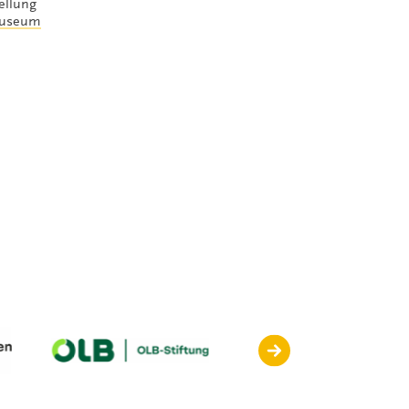
ellung
useum