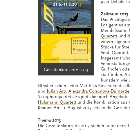
paar Details z
Zeitraum 2013
Das Wichtigste
Los geht es am 
Mendelssohn-O
Quartett
und 
einem eigenen S
Stücke für St
Verdi Quartett.
Insgesamt wird
Veranstaltunge
Gulfhöfen ode
Gezeitenkonzerte 2013
stattfinden. 
Künstlern wie 
künstlerischen Leiter
Matthias Kirschnereit
selb
und
Julian Arp
,
Alexandra Conunova-Dumortie
Saxophonquartett
. Es gibt aber auch Angebote
Hülsmann Quartett
und die Kombination aus 
Knauer
. Am 11. August 2013 setzen die Gezeit
Thema 2013
Die Gezeitenkonzerte 2013 stehen unter dem 