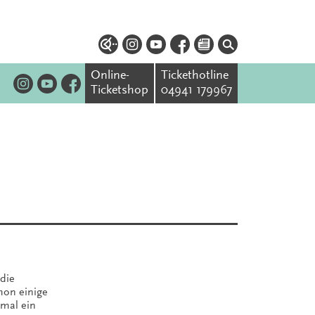
Online-
Tickethotline
Ticketshop
04941 179967
 die
hon einige
 mal ein