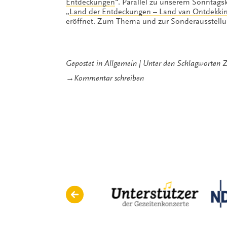
Entdeckungen
“. Parallel zu unserem Sonntags
„
Land der Entdeckungen – Land van Ontdekking
eröffnet. Zum Thema und zur Sonderausstellu
Gepostet in
Allgemein
Unter den Schlagworten
Z
zu
→
Kommentar schreiben
Butter
bei
die
Fische