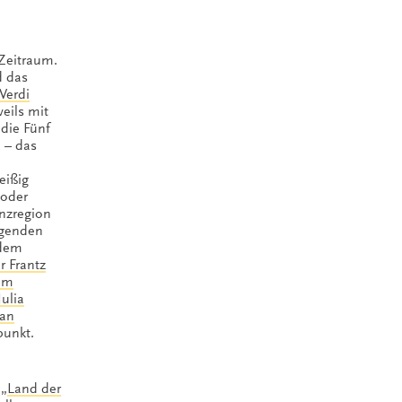
Zeitraum.
d das
Verdi
weils mit
die Fünf
h – das
eißig
 oder
enzregion
agenden
dem
r Frantz
um
Julia
ian
punkt.
 „
Land der