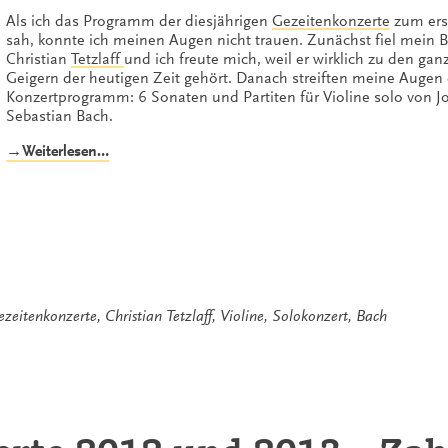
Als ich das Programm der diesjährigen
Gezeitenkonzerte
zum ers
sah, konnte ich meinen Augen nicht trauen. Zunächst fiel mein B
Christian
Tetzlaff
und ich freute mich, weil er wirklich zu den gan
Geigern der heutigen Zeit gehört. Danach streiften meine Augen
Konzertprogramm: 6 Sonaten und Partiten für Violine solo von 
Sebastian Bach.
„Christian
→Weiterlesen…
Tetzlaffs
einzigartiges
Bachkonzert“
ezeitenkonzerte
,
Christian Tetzlaff
,
Violine
,
Solokonzert
,
Bach