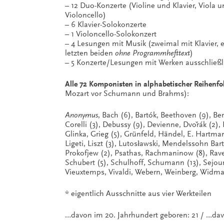
– 12 Duo-Konzerte (Violine und Klavier, Viola un
Violoncello)
– 6 Klavier-Solokonzerte
– 1 Violoncello-Solokonzert
– 4 Lesungen mit Musik (zweimal mit Klavier, 
letzten beiden
ohne Programmhefttext
)
– 5 Konzerte/Lesungen mit Werken ausschließ
Alle 72 Komponisten in alphabetischer Reihenfo
Mozart vor Schumann und Brahms):
Anonymus
, Bach (6), Bartók, Beethoven (9), Ber
Corelli (3), Debussy (9), Devienne, Dvořák (2),
Glinka, Grieg (5), Grünfeld, Händel, E. Hartm
Ligeti, Liszt (3), Lutosławski, Mendelssohn Bar
Prokofjew (2), Psathas, Rachmaninow (8), Ravel
Schubert (5), Schulhoff, Schumann (13), Sejourne
Vieuxtemps, Vivaldi, Webern, Weinberg, Widman
* eigentlich Ausschnitte aus vier Werkteilen
…davon im 20. Jahrhundert geboren: 21 / …dav