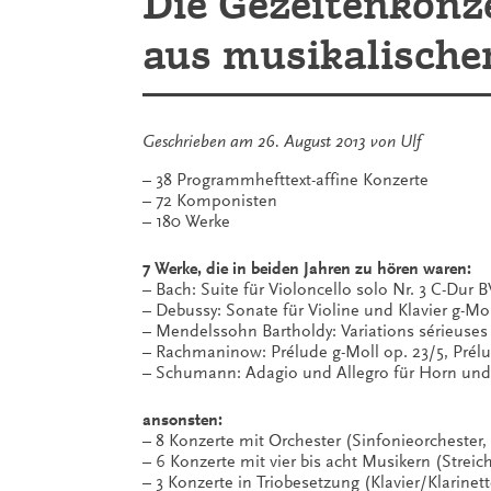
Die Gezeitenkonz
aus musikalischer
Geschrieben am
26. August 2013
von
Ulf
– 38 Programmhefttext-affine Konzerte
– 72 Komponisten
– 180 Werke
7 Werke, die in beiden Jahren zu hören waren:
– Bach: Suite für Violoncello solo Nr. 3 C-Dur 
– Debussy: Sonate für Violine und Klavier g-Mol
– Mendelssohn Bartholdy: Variations sérieuses 
– Rachmaninow: Prélude g-Moll op. 23/5, Prélud
– Schumann: Adagio und Allegro für Horn und K
ansonsten:
– 8 Konzerte mit Orchester (Sinfonieorchester
– 6 Konzerte mit vier bis acht Musikern (Streich
– 3 Konzerte in Triobesetzung (Klavier/Klarinett