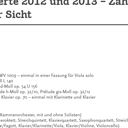
erte 2012 und 2013 – Za
 Sicht
BWV 1009 – einmal in einer Fassung für Viola solo
l L 140
d-Moll op. 54 U 156
e h-Moll op. 32/10, Prélude gis-Moll op. 32/12
lavier op. 70 – einmal mit Klarinette und Klavier
, Kammerorchester, mit und ohne Solisten)
eroktett, Streichquintett, Klavierquartett, Saxophonquartett, Streic
e/Fagott, Klavier/Klarinette/Viola, Klavier/Violine, Violoncello)