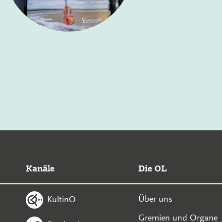
Kanäle
Die OL
Über uns
KultinO
Gremien und Organe