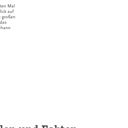
ten Mal
lick auf
z großen
 das
Johann