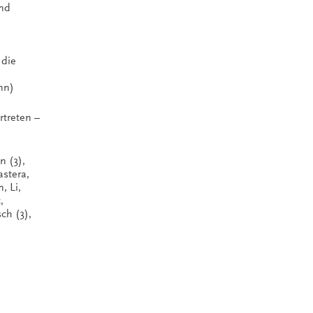
und
 die
nn)
rtreten –
n (3),
astera,
, Li,
,
ch (3),