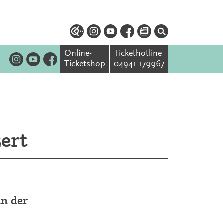
Online-
Tickethotline
Ticketshop
04941 179967
zert
in der