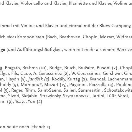
d Klavier, Violoncello und Klavier, Klarinette und Klavier, Violine 
einmal mit Violine und Klavier und einmal mit der Blues Company,
lich
eines
Komponisten (Bach, Beethoven, Chopin, Mozart, Widma
lge
(und Aufführungshäufigkeit, wenn mit mehr als einem Werk ve
g, Bragato, Brahms (10), Bridge, Bruch, Bružaitė, Busoni (2), Chopi
 Elgar, Fils, Gade, A. Gerassimez (2), W. Gerassimez, Gershwin, Gin
ann, Haydn (5),
Janáček (2),
Kodály, Kurtág (2), Kvandal, Lachenmann
tholdy (9), Mompou*, Mozart (15), Paganini, Piazzolla (4), Poulenc
 (5), Reger, Rihm, Saint-Saëns, Salieri, Sammartini, Schostakowits
, Sivori, Skrjabin, Strawinsky, Szymanowski, Tartini, Tüür, Verdi,
n (9), Ysaÿe, Yun (2)
on heute noch lebend: 13