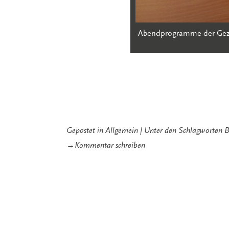
Abendprogramme der Geze
Gepostet in
Allgemein
Unter den Schlagworten
B
zu
→
Kommentar schreiben
Die
Gezeitenkonzerte
2012
und
2013
–
Zahlen
und