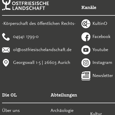
Kanäle
KultinO
-Körperschaft des öffentlichen Rechts-
04941 1799-0
Facebook
ol@ostfriesischelandschaft.de
Youtube
Georgswall 1-5 | 26603 Aurich
Instagram
Newsletter
Die OL
Abteilungen
Über uns
Archäologie
Kultur