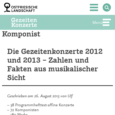
Zum
Inhalt
Hauptmenü
springen
Menü
Abte
Komponist
Die Gezeitenkonzerte 2012
und 2013 – Zahlen und
Fakten aus musikalischer
Sicht
Geschrieben am
26. August 2013
von
Ulf
– 38 Programmhefttext-affine Konzerte
– 72 Komponisten
– 180 Werke