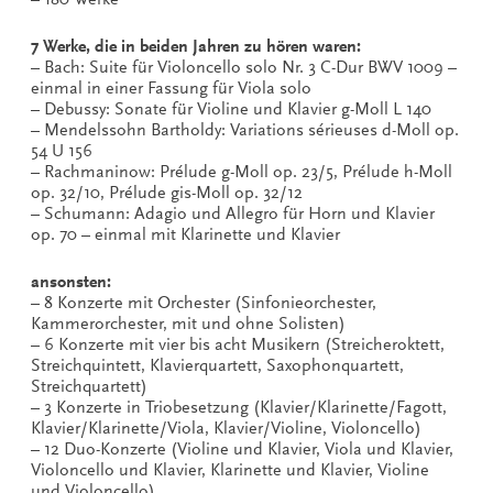
7 Werke, die in beiden Jahren zu hören waren:
– Bach: Suite für Violoncello solo Nr. 3 C-Dur BWV 1009 –
einmal in einer Fassung für Viola solo
– Debussy: Sonate für Violine und Klavier g-Moll L 140
– Mendelssohn Bartholdy: Variations sérieuses d-Moll op.
54 U 156
– Rachmaninow: Prélude g-Moll op. 23/5, Prélude h-Moll
op. 32/10, Prélude gis-Moll op. 32/12
– Schumann: Adagio und Allegro für Horn und Klavier
op. 70 – einmal mit Klarinette und Klavier
ansonsten:
– 8 Konzerte mit Orchester (Sinfonieorchester,
Kammerorchester, mit und ohne Solisten)
– 6 Konzerte mit vier bis acht Musikern (Streicheroktett,
Streichquintett, Klavierquartett, Saxophonquartett,
Streichquartett)
– 3 Konzerte in Triobesetzung (Klavier/Klarinette/Fagott,
Klavier/Klarinette/Viola, Klavier/Violine, Violoncello)
– 12 Duo-Konzerte (Violine und Klavier, Viola und Klavier,
Violoncello und Klavier, Klarinette und Klavier, Violine
und Violoncello)