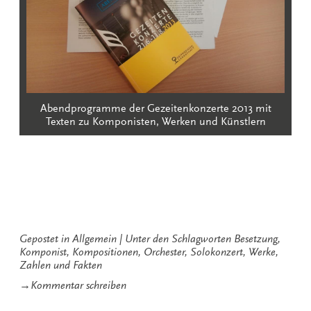
Abendprogramme der Gezeitenkonzerte 2013 mit
Texten zu Komponisten, Werken und Künstlern
Gepostet in
Allgemein
Unter den Schlagworten
Besetzung
,
Komponist
,
Kompositionen
,
Orchester
,
Solokonzert
,
Werke
,
Zahlen und Fakten
zu
→
Kommentar schreiben
Die