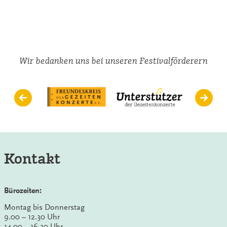
Gezeitenkonzerte
2012
und
2013
–
Zahlen
und
Wir bedanken uns bei unseren Festivalförderern
Fakten
aus
musikalischer
Sicht
Kontakt
Bürozeiten:
Montag bis Donnerstag
9.00 – 12.30 Uhr
14.00 – 16.30 Uhr