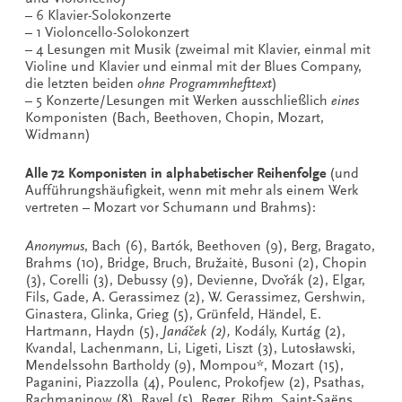
– 6 Klavier-Solokonzerte
– 1 Violoncello-Solokonzert
– 4 Lesungen mit Musik (zweimal mit Klavier, einmal mit
Violine und Klavier und einmal mit der Blues Company,
die letzten beiden
ohne Programmhefttext
)
– 5 Konzerte/Lesungen mit Werken ausschließlich
eines
Komponisten (Bach, Beethoven, Chopin, Mozart,
Widmann)
Alle 72 Komponisten in alphabetischer Reihenfolge
(und
Aufführungshäufigkeit, wenn mit mehr als einem Werk
vertreten – Mozart vor Schumann und Brahms):
Anonymus
, Bach (6), Bartók, Beethoven (9), Berg, Bragato,
Brahms (10), Bridge, Bruch, Bružaitė, Busoni (2), Chopin
(3), Corelli (3), Debussy (9), Devienne, Dvořák (2), Elgar,
Fils, Gade, A. Gerassimez (2), W. Gerassimez, Gershwin,
Ginastera, Glinka, Grieg (5), Grünfeld, Händel, E.
Hartmann, Haydn (5),
Janáček (2),
Kodály, Kurtág (2),
Kvandal, Lachenmann, Li, Ligeti, Liszt (3), Lutosławski,
Mendelssohn Bartholdy (9), Mompou*, Mozart (15),
Paganini, Piazzolla (4), Poulenc, Prokofjew (2), Psathas,
Rachmaninow (8), Ravel (5), Reger, Rihm, Saint-Saëns,