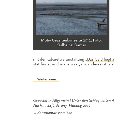
Motiv Gezeitenkonzerte 2012, Foto:
Karlheinz Krämer
mit der Kabarettveranstaltung „
Das Geld liegt 
stattfindet und mal etwas ganz anderes ist, a
„Nach
→Weiterlesen…
der
Ebbe
kommt
die
Gepostet in
Allgemein
Unter den Schlagworten
A
Flut“
Nachwuchsförderung
,
Planung 2015
zu
→
Kommentar schreiben