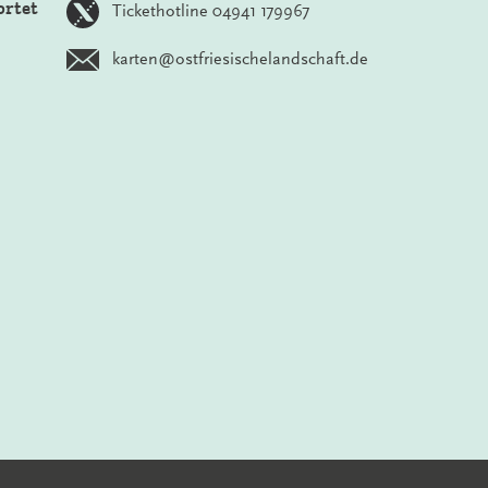
ortet
Tickethotline 04941 179967
karten@ostfriesischelandschaft.de