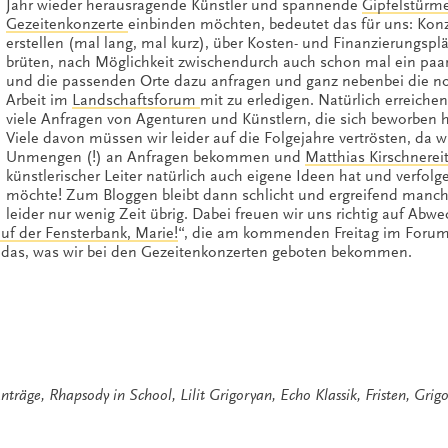
Jahr wieder herausragende Künstler und spannende
Gipfelstürm
Gezeitenkonzerte
einbinden möchten, bedeutet das für uns: Kon
erstellen (mal lang, mal kurz), über Kosten- und Finanzierungspl
brüten, nach Möglichkeit zwischendurch auch schon mal ein paar
und die passenden Orte dazu anfragen und ganz nebenbei die n
Arbeit im
Landschaftsforum
mit zu erledigen. Natürlich erreiche
viele Anfragen von Agenturen und Künstlern, die sich beworben 
Viele davon müssen wir leider auf die Folgejahre vertrösten, da w
Unmengen (!) an Anfragen bekommen und
Matthias Kirschnerei
künstlerischer Leiter natürlich auch eigene Ideen hat und verfolg
möchte! Zum Bloggen bleibt dann schlicht und ergreifend manc
leider nur wenig Zeit übrig. Dabei freuen wir uns richtig auf Abw
auf der Fensterbank, Marie!
“, die am kommenden Freitag im Foru
ls das, was wir bei den Gezeitenkonzerten geboten bekommen.
nträge
,
Rhapsody in School
,
Lilit Grigoryan
,
Echo Klassik
,
Fristen
,
Grigo