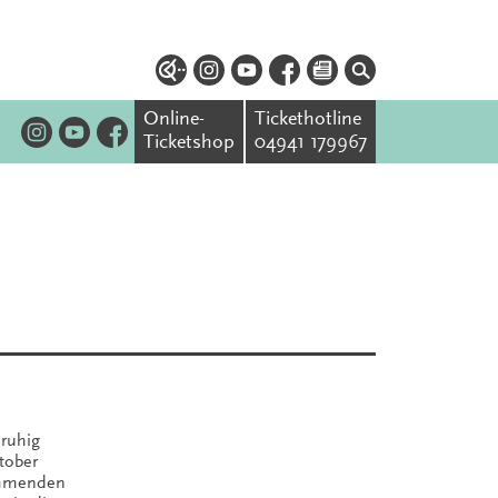
Online-
Tickethotline
Ticketshop
04941 179967
 ruhig
tober
kommenden