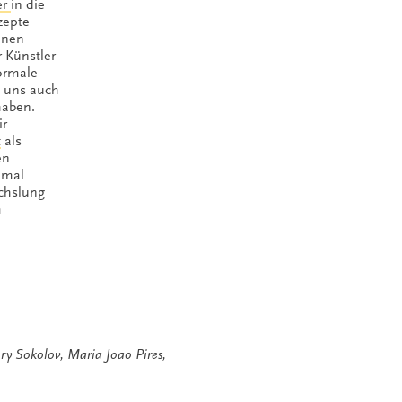
er
in die
zepte
änen
 Künstler
ormale
n uns auch
haben.
ir
t
als
en
hmal
echslung
m
ry Sokolov
,
Maria Joao Pires
,