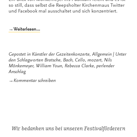
so still, dass selbst die Reepsholter Kirchenmaus Twitter
und Facebook mal ausschaltet und sich konzentriert.
„Ich
→Weiterlesen…
tanz
mich
in
dein
Gepostet in
Künstler der Gezeitenkonzerte
,
Allgemein
Unter
Herz
den Schlagworten
Bratsche
,
Bach
,
Cello
,
mozart
,
Nils
hinein“
Mönkemeyer
,
William Youn
,
Rebecca Clarke
,
perlender
Anschlag
zu
→
Kommentar schreiben
Ich
tanz
mich
in
dein
Herz
hinein
Wir bedanken uns bei unseren Festivalförderern