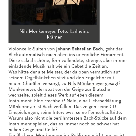
Nils Mönkemeyer, Foto: Karlheinz
Krämer
Violoncello-Suiten von
Johann Sebastian Bach
, geht der
Blick automatisch nach oben ins unendliche Firmament.
Diese sakral-schöne, formvollendete, strenge, aber immer
einladende Musik hält wie ein Gebet die Zeit an.
Was hätte der alte Meister, der da oben vermutlich auf
seinem Orgelbänkchen sitzt und den Engelchor mit
neuen Chorälen versorgt, zu
Nils Mönkemeyer
gesagt?
Mönkemeyer, der spät von der Geige zur Bratsche
wechselte, spielt dieses Werk auf eben diesem
Instrument. Eine Frechheit? Nein, eine Liebeserklärung.
Mönkemeyer ist Bach verfallen. Das zeigen seine CD-
Einspielungen, seine Interviews, seine Fernsehauftritte.
Warum also nicht die berühmtesten Bach-Stücke auf dem
Instrument spielen, das es immer noch so schwer hat
neben Geige und Cello?
Ein Blick von Mönkemeyer ins Publikum reicht und es ist