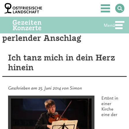
Zum
Inhalt
Hauptmenü
springen
Menü
Abte
perlender Anschlag
Ich tanz mich in dein Herz
hinein
Geschrieben am
25. Juni 2014
von
Simon
Ertönt in
einer
Kirche
eine der