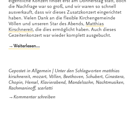
eigentliche Konzert findet erst am Donnerstag statt, doch
die Nachfrage war so groß, und wir waren so schnell
ausverkauft, dass wir dieses Zusatzkonzert eingerichtet
haben. Vielen Dank an die flexible Kirchengemeinde
Völlen und unseren Star des Abends,
Matthias
Kirschnereit
, die dies ermöglicht haben. Auch dieses
Gezeitenkonzert war wieder komplett ausgebucht.
„Atemlos
→Weiterlesen…
durch
die
Nacht“
Gepostet in
Allgemein
Unter den Schlagworten
matthias
kirschnereit
,
mozart
,
Völlen
,
Beethoven
,
Schubert
,
Ginastera
,
Chopin
,
Hensel
,
Klavierabend
,
Mandelssohn
,
Nachtmusiken
,
Rachmaninoff
,
scarlatti
zu
→
Kommentar schreiben
Atemlos
durch
die
Nacht