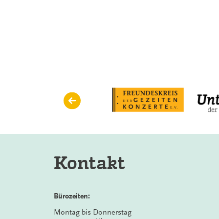
TONALiA-
Konzert
mit
Philipp
Wollheim
in
Aurich
Kontakt
Bürozeiten:
Montag bis Donnerstag