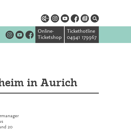
Online-
Tickethotline
Ticketshop
04941 179967
heim in Aurich
ermanager
us
rund 20