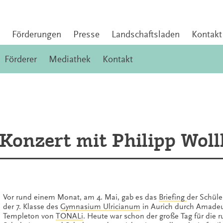
Förderungen
Presse
Landschaftsladen
Kontakt
Förderer
Mediathek
Kontakt
onzert mit Philipp Woll
Vor rund einem Monat, am 4. Mai, gab es das
Briefing
der Schül
der 7. Klasse des
Gymnasium Ulricianum
in Aurich durch Amade
Templeton von
TONALi
. Heute war schon der große Tag für die 