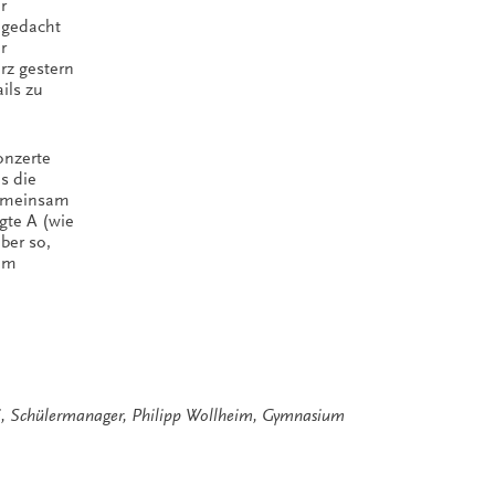
r
 gedacht
r
rz gestern
ils zu
onzerte
es die
Gemeinsam
gte A (wie
ber so,
 im
i
,
Schülermanager
,
Philipp Wollheim
,
Gymnasium