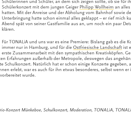
Schülerinnen und Schüler, an dem sich zeigen sollte, ob sie für ih
Schülerkonzert mit dem jungen Geiger
Philipp Wollheim
an alles
hatten. Mit der Anreise und der Abholung vom Bahnhof sowie de
Unterbringung hatte schon einmal alles geklappt – er rief mich ku
Abend spät von seiner Gastfamilie aus an, um noch ein paar Deta
klären.
Für TONALiA und uns war es eine Premiere: Bislang gab es die K
immer nur in Hamburg, und für die
Ostfriesische Landschaft
ist 
erste Zusammenarbeit mit den sympathischen Kreativköpfen. 
ten Erfahrungen außerhalb der Metropole, deswegen das angehän
ste Schulkonzert. Natürlich hat er schon einige Konzerte gegeben, a
nen erlebt, war es auch für ihn etwas besonderes, selbst wenn er
orbereitet wurde.
rio-Konzert Münkeboe
,
Schulkonzert
,
Moderation
,
TONALiA
,
TONAL