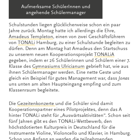
Aufmerksame SchülerInnen und
angehende Schülermanager
Schulstunden liegen glücklicherweise schon ein paar
Jahre zurück. Montag hatte ich allerdings die Ehre,
Amadeus Templeton
, einen von zwei Geschäftsführern
von
TONALi
Hamburg, zu einer Schulstunde begleiten zu
dürfen. Denn am Montag hat Amadeus den Startschuss
zu unserem neuen Kooperationsprojekt
TONALiA
gegeben, indem er 26 Schülerinnen und Schülern einer 7.
Klasse des
Gymnasiums Ulricianum
gebrieft hat, wie aus
ihnen Schülermanager werden. Eine nette Geste und
gleich ein Beispiel für gutes Management war, dass
Jonas
uns unten am alten Haupteingang empfing und zum
Klassenraum begleitete.
Die
Gezeitenkonzerte
und die Schüler sind damit
Kooperationspartner eines Pilotprojektes, denn das A
hinter TONALi steht für „Auswärtsaktivitäten“. Schon seit
fünf Jahren gibt es den TONALi-Wettbewerb, den
höchstdotierten Kulturpreis in Deutschland für die
Instrumente Violine, Violoncello und Klavier, in Hamburg.
Schon von Anfang an werden die teilnehmenden