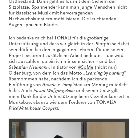
Ostfriesland. Dann geht es los mit dem Sichern der
Sitzplätze. Spannender kann man junge Menschen nicht
für klassische Musik mit hervorragenden
Nachwuchskünstlern mobilisieren. Die leuchtenden
Augen sprachen Bände.
Ich bedanke mich bei TONALi für die großartige
Unterstützung und dass wir gleich in der Pilotphase dabei
sein dürfen, bei den engagierten Lehrern, für die so ein
Projekt bestimmt zusätzliche Arbeit bedeutet – die wird
sich auszahlen, da bin ich mir sehr sicher – und bei
Sebastian Neumann
, Initiator von
#SoMe
(nicht nur)
Oldenburg, von dem ich das Motto „
Learning by burning
“
übernommen habe, nachdem ich die packende
Einführung von
Amadeus Templeton
am Montag miterlebt
habe. Auch
Pastor Wofgang Beier
und seiner Crew gilt
mein Dank für die Unterstützung beim Gezeitenkonzert in
Münkeboe, ebenso wie dem Förderer von TONALiA,
PriceWaterhouse Coopers
.