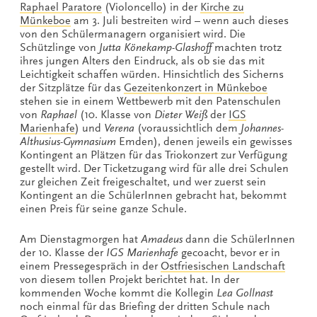
Raphael Paratore
(Violoncello) in der
Kirche zu
Münkeboe
am 3. Juli bestreiten wird – wenn auch dieses
von den Schülermanagern organisiert wird. Die
Schützlinge von
Jutta Könekamp-Glashoff
machten trotz
ihres jungen Alters den Eindruck, als ob sie das mit
Leichtigkeit schaffen würden. Hinsichtlich des Sicherns
der Sitzplätze für das
Gezeitenkonzert in Münkeboe
stehen sie in einem Wettbewerb mit den Patenschulen
von
Raphael
(10. Klasse von
Dieter Weiß
der
IGS
Marienhafe
) und
Verena
(voraussichtlich dem
Johannes-
Althusius-Gymnasium
Emden), denen jeweils ein gewisses
Kontingent an Plätzen für das Triokonzert zur Verfügung
gestellt wird. Der Ticketzugang wird für alle drei Schulen
zur gleichen Zeit freigeschaltet, und wer zuerst sein
Kontingent an die SchülerInnen gebracht hat, bekommt
einen Preis für seine ganze Schule.
Am Dienstagmorgen hat
Amadeus
dann die SchülerInnen
der 10. Klasse der
IGS Marienhafe
gecoacht, bevor er in
einem Pressegespräch in der
Ostfriesischen Landschaft
von diesem tollen Projekt berichtet hat. In der
kommenden Woche kommt die Kollegin
Lea Gollnast
noch einmal für das Briefing der dritten Schule nach