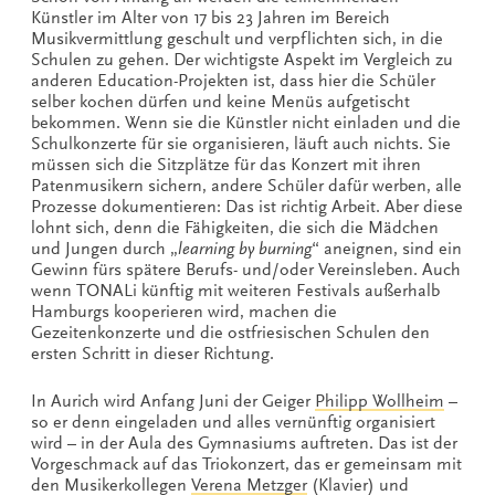
Künstler im Alter von 17 bis 23 Jahren im Bereich
Musikvermittlung geschult und verpflichten sich, in die
Schulen zu gehen. Der wichtigste Aspekt im Vergleich zu
anderen Education-Projekten ist, dass hier die Schüler
selber kochen dürfen und keine Menüs aufgetischt
bekommen. Wenn sie die Künstler nicht einladen und die
Schulkonzerte für sie organisieren, läuft auch nichts. Sie
müssen sich die Sitzplätze für das Konzert mit ihren
Patenmusikern sichern, andere Schüler dafür werben, alle
Prozesse dokumentieren: Das ist richtig Arbeit. Aber diese
lohnt sich, denn die Fähigkeiten, die sich die Mädchen
und Jungen durch „
learning by burning
“ aneignen, sind ein
Gewinn fürs spätere Berufs- und/oder Vereinsleben. Auch
wenn TONALi künftig mit weiteren Festivals außerhalb
Hamburgs kooperieren wird, machen die
Gezeitenkonzerte und die ostfriesischen Schulen den
ersten Schritt in dieser Richtung.
In Aurich wird Anfang Juni der Geiger
Philipp Wollheim
–
so er denn eingeladen und alles vernünftig organisiert
wird – in der Aula des Gymnasiums auftreten. Das ist der
Vorgeschmack auf das Triokonzert, das er gemeinsam mit
den Musikerkollegen
Verena Metzger
(Klavier) und