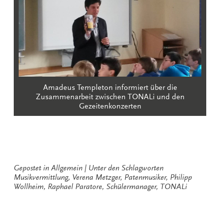
Amadeus Templeton informiert über die
Zusammenarbeit zwischen TONALi und den
Gezeitenkonzerten
Gepostet in
Allgemein
Unter den Schlagworten
Musikvermittlung
,
Verena Metzger
,
Patenmusiker
,
Philipp
Wollheim
,
Raphael Paratore
,
Schülermanager
,
TONALi