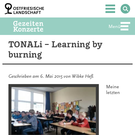
Zum
Inhalt
Hauptmenü
springen
Menü
Abte
TONALi – Learning by
burning
Geschrieben am
6. Mai 2015
von
Wibke Heß
Meine
letzten