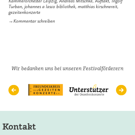
Kammerorchester Leipzig
,
Andreas Mitschke
,
Auftakt
,
Ingolf
Turban
,
johannes a lasco bibliothek
,
matthias kirschnereit
,
gezeitenkonzerte
zu
→
Kommentar schreiben
Jetzt
geht’s
los
Wir bedanken uns bei unseren Festivalförderern
Kontakt