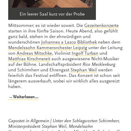
Ein leerer Saal kurz vor der Probe
Mittsommer; es ist wieder soweit. Die
Gezeitenkonzerte
starten in ihre fünfte Saison. Heute Abend, also gefühlt
ganz bald, stehen in der ehrwürdigen und
wunderschönen
Johannes a Lasco Bibliothek
neben dem
Mendelssohn Kammerorchester Leipzig
unter der Leitung
von
Andreas Mitschke
, Violinist
Ingolf Turban
und
Matthias Kirschnereit
auch ausgewiesene Nicht-Musiker
auf der Bühne. Landschaftspräsident
Rico Mecklenburg
und Schirmherr und Ehrengast
Stephan Weil
werden
feierlich das Festival eröffnen. Das Konzert ist schon seit
längerem ausverkauft, wobei wir wirklich alles ausgereizt
haben.
„Jetzt
→Weiterlesen…
geht’s
los“
Gepostet in
Allgemein
Unter den Schlagworten
Schirmherr
,
Ministerpräsident Stephan Weil
,
Mendelssohn