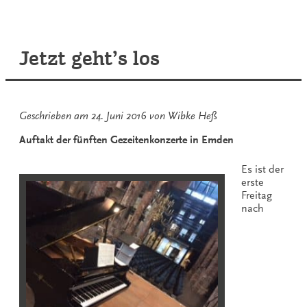
am
niedersächsischen
Festivalhimmel“
Jetzt geht’s los
Geschrieben am
24. Juni 2016
von
Wibke Heß
Auftakt der fünften Gezeitenkonzerte in Emden
Es ist der
erste
Freitag
nach