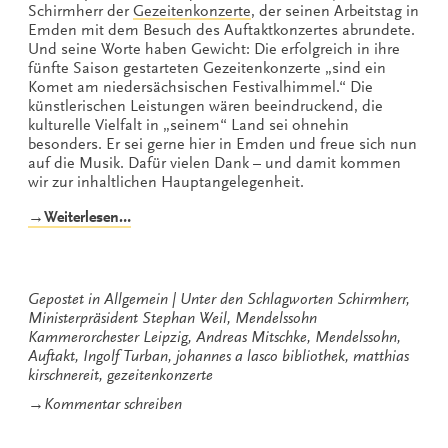
Schirmherr der
Gezeitenkonzerte
, der seinen Arbeitstag in
Emden mit dem Besuch des Auftaktkonzertes abrundete.
Und seine Worte haben Gewicht: Die erfolgreich in ihre
fünfte Saison gestarteten Gezeitenkonzerte „sind ein
Komet am niedersächsischen Festivalhimmel.“ Die
künstlerischen Leistungen wären beeindruckend, die
kulturelle Vielfalt in „seinem“ Land sei ohnehin
besonders. Er sei gerne hier in Emden und freue sich nun
auf die Musik. Dafür vielen Dank – und damit kommen
wir zur inhaltlichen Hauptangelegenheit.
„„Ein
→Weiterlesen…
Komet
am
niedersächsischen
Festivalhimmel““
Gepostet in
Allgemein
Unter den Schlagworten
Schirmherr
,
Ministerpräsident Stephan Weil
,
Mendelssohn
Kammerorchester Leipzig
,
Andreas Mitschke
,
Mendelssohn
,
Auftakt
,
Ingolf Turban
,
johannes a lasco bibliothek
,
matthias
kirschnereit
,
gezeitenkonzerte
zu
→
Kommentar schreiben
„Ein
Komet