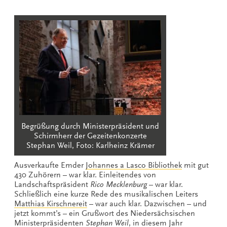
Begrüßung durch Ministerpräsident und
Schirmherr der Gezeitenkonzerte
Stephan Weil, Foto: Karlheinz Krämer
Ausverkaufte Emder
Johannes a Lasco Bibliothek
mit gut
430 Zuhörern – war klar. Einleitendes von
Landschaftspräsident
Rico Mecklenburg
– war klar.
Schließlich eine kurze Rede des musikalischen Leiters
Matthias Kirschnereit
– war auch klar. Dazwischen – und
jetzt kommt’s – ein Grußwort des Niedersächsischen
Ministerpräsidenten
Stephan Weil
, in diesem Jahr