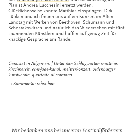
Pianist Andrea Lucchesini ersetzt werden.
Glücklicherweise konnte Matthias einspringen. Dirk
Lübben und ich freuen uns auf ein Konzert im Alten
Landtag mit Werken von Beethoven, Schumann und
Schostakowitsch und natürlich das Wiedersehen mit fünf
spannenden Künstlern und hoffen auf genug Zeit für
knackige Gespräche am Rande.
Gepostet in
Allgemein
Unter den Schlagworten
matthias
kirschnereit
,
ems-jade-kanal
,
meisterkonzert
,
oldenburger
kunstverein
,
quartetto di cremona
zu
→
Kommentar schreiben
Konzert
auf
der
anderen
Seite
des
Ems-
Jade-
Wir bedanken uns bei unseren Festivalförderern