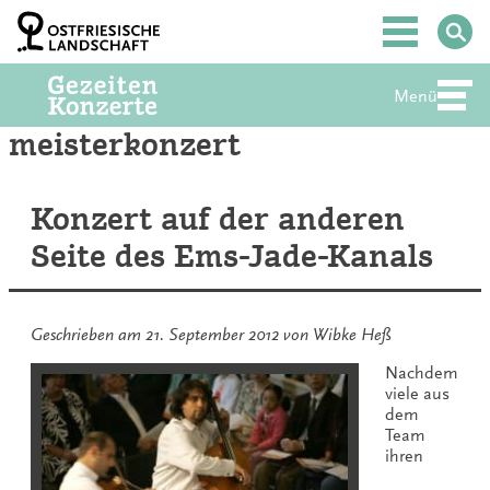
Zum
Inhalt
Hauptmenü
springen
Menü
Abte
meisterkonzert
Konzert auf der anderen
Seite des Ems-Jade-Kanals
Geschrieben am
21. September 2012
von
Wibke Heß
Nachdem
viele aus
dem
Team
ihren