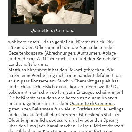
Quartetto di Cremona
wohlverdienten Urlaub genießen, kümmern sich Dirk
Lübben, Gert Ufkes und ich um die Nacharbeiten der
Gezeitenkonzerte (Abrechnungen, Aufräumen, Ablage
und mehr mit A fällt mir nicht ein) und den Betrieb des
Landschaftsforums.
Matthias Kirschnereit hat den Rekord gebrochen: Wir
haben eine Woche lang nicht miteinander telefoniert, da
er ein paar Konzerte am Stück in Chemnitz gespielt hat
und sich ausschließlich darauf konzentrieren wollte! Da
bekommt man schon so langsam Entzugserscheinungen!
Die bekämpft man dann am besten mit einem Konzert
mit ihm, gemeinsam mit dem
Quartetto di Cremona
,
guten alten Bekannten für viele in Ostfriesland. Allerdings
findet das außerhalb der Grenzen Ostfrieslands statt, in
Oldenburg nämlich, sodass wir mal wieder den Sprung
über den Ems-Jade-Kanal machen. Beim 1. Meisterkonzert
des
Oldenburger Kunstvereins
musste kurzfristig der