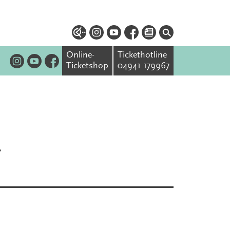
Online-
Tickethotline
Ticketshop
04941 179967
n