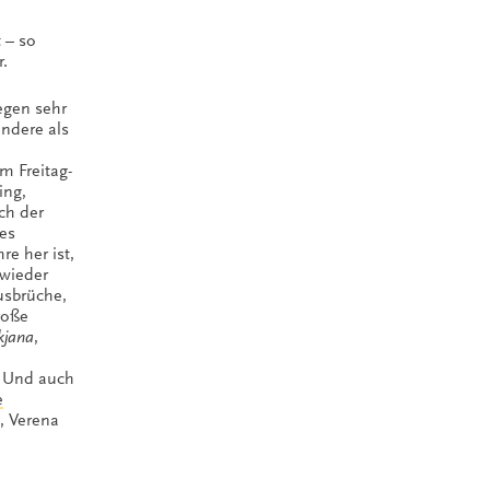
 – so
r.
legen sehr
ndere als
m Freitag-
ing,
ich der
es
re her ist,
 wieder
sbrüche,
roße
kjana
,
. Und auch
e
, Verena