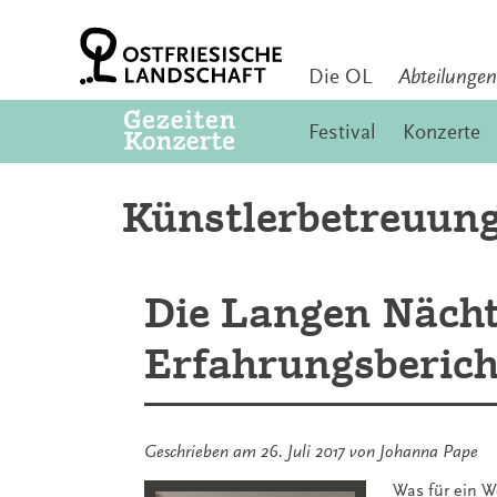
Zum
Inhalt
springen
Die OL
Abteilungen
Festival
Konzerte
Künstlerbetreuun
Die Langen Nächt
Erfahrungsberich
Geschrieben am
26. Juli 2017
von
Johanna Pape
Was für ein 