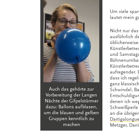
Um viele span
lautet mein ga
Nicht nur das 
ausführlich 
üblicherweise
Künstlerbetr
und Samstagab
Bühnenumbau, 
Künstlerbetr
aufregender. 
dass ich regel
ganz klassisc
Auch das gehörte zur
Schwindel, B
Vorbereitung der Langen
Entschuldigu
Nächte der Gifpelstürmer
denen ich weg
dazu: Ballons aufblasen,
Schweißperle 
um die blauen und gelben
an die übrig
Gruppen kenntlich zu
Dartigalongu
machen
Metzger, Dani