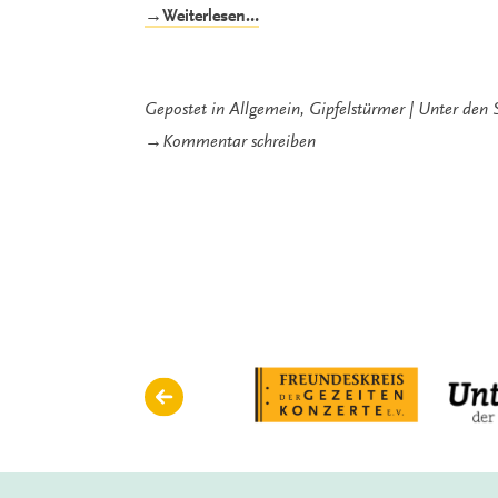
„Die
→Weiterlesen…
Langen
Nächte
der
Gipfelstürmer
Gepostet in
Allgemein
,
Gipfelstürmer
Unter den 
–
zu
→
Kommentar schreiben
ein
Die
Erfahrungsbericht“
Langen
Nächte
der
Gipfelstürmer
–
ein
Erfahrungsbericht