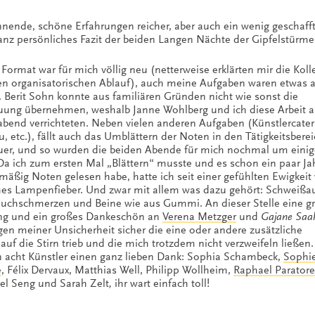
nende, schöne Erfahrungen reicher, aber auch ein wenig geschafft
nz persönliches Fazit der beiden Langen Nächte der Gipfelstürme
Format war für mich völlig neu (netterweise erklärten mir die Kol
den organisatorischen Ablauf), auch meine Aufgaben waren etwas a
. Berit Sohn konnte aus familiären Gründen nicht wie sonst die
euung übernehmen, weshalb Janne Wohlberg und ich diese Arbeit a
end verrichteten. Neben vielen anderen Aufgaben (Künstlercater
etc.), fällt auch das Umblättern der Noten in den Tätigkeitsbere
euer, und so wurden die beiden Abende für mich nochmal um einig
Da ich zum ersten Mal „Blättern“ musste und es schon ein paar Jah
mäßig Noten gelesen habe, hatte ich seit einer gefühlten Ewigkeit
hes Lampenfieber. Und zwar mit allem was dazu gehört: Schweißau
auchschmerzen und Beine wie aus Gummi. An dieser Stelle eine g
ng und ein großes Dankeschön an
Verena Metzger
und
Gajane Saa
en meiner Unsicherheit sicher die eine oder andere zusätzliche
auf die Stirn trieb und die mich trotzdem nicht verzweifeln ließen
en acht Künstler einen ganz lieben Dank: Sophia Schambeck,
Sophi
e
, Félix Dervaux, Matthias Well, Philipp Wollheim,
Raphael Paratore
el Seng und Sarah Zelt
,
ihr wart einfach toll!