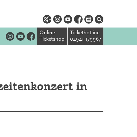
Online-
Tickethotline
Ticketshop
04941 179967
eitenkonzert in