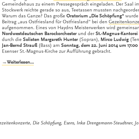
Gemeindehaus zu einem Pressegespräch eingeladen. Der Saal im
Stockwerk reichte gerade so aus, Teetassen mussten nachgeorder
Warum das Ganze? Das große
Oratorium „Die Schöpfung“
wurde 
Beitrag „aus Ostfriesland für Ostfriesland“ bei den
Gezeitenkonze
aufgenommen. Eines von Haydns Meisterwerken wird gemeins
Nordwestdeutschen Barockorchester
und der
St.-Magnus-Kantorei
durch die
Solisten Margareth Hunter
(Sopran),
Mirco Ludwig
(Ten
Jan-Bernd Strauß
(Bass) am
Sonntag, dem 22. Juni 2014 um 17:00
Esenser St.-Magnus-Kirche zur Aufführung gebracht.
„Die
→Weiterlesen…
Schöpfung:
Haydn-
Oratorium
beim
Gezeitenkonzert
in
Esens“
ezeitenkonzerte
,
Die Schöpfung
,
Esens
,
Inka Drengemann-Steudtner
,
J