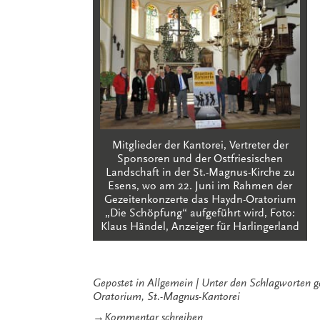
Mitglieder der Kantorei, Vertreter der
Sponsoren und der Ostfriesischen
Landschaft in der St.-Magnus-Kirche zu
Esens, wo am 22. Juni im Rahmen der
Gezeitenkonzerte das Haydn-Oratorium
„Die Schöpfung“ aufgeführt wird, Foto:
Klaus Händel, Anzeiger für Harlingerland
Gepostet in
Allgemein
Unter den Schlagworten
g
Oratorium
,
St.-Magnus-Kantorei
zu
→
Kommentar schreiben