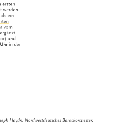
 ersten
t werden.
als ein
rten
am vom
ergänzt
or) und
 Uhr
in der
oseph Haydn
,
Nordwestdeutsches Barockorchester
,