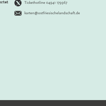
ortet
Tickethotline 04941 179967
karten@ostfriesischelandschaft.de