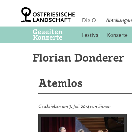
Zum
Inhalt
springen
Die OL
Abteilungen
Festival
Konzerte
Florian Donderer
Atemlos
Geschrieben am
7. Juli 2014
von
Simon