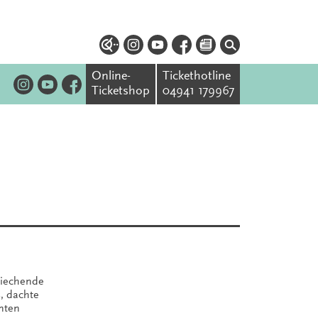
Online-
Tickethotline
Ticketshop
04941 179967
siechende
s, dachte
nnten