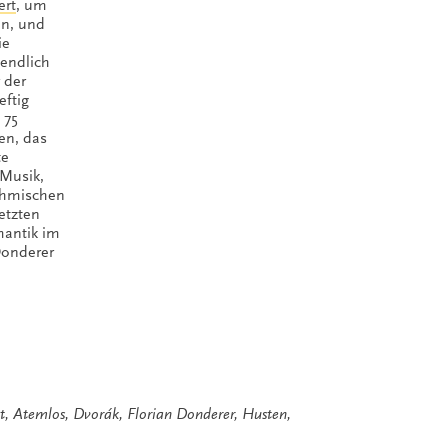
ert
, um
en, und
ie
nendlich
 der
eftig
 75
en, das
te
 Musik,
öhmischen
etzten
mantik im
onderer
t
,
Atemlos
,
Dvorák
,
Florian Donderer
,
Husten
,