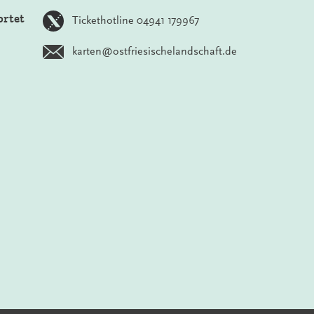
ortet
Tickethotline 04941 179967
karten@ostfriesischelandschaft.de