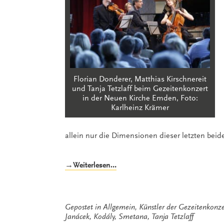
Florian Donderer, Matthias Kirschnereit
und Tanja Tetzlaff beim Gezeitenkonzert
in der Neuen Kirche Emden, Foto:
Karlheinz Krämer
allein nur die Dimensionen dieser letzten bei
„Atemlos“
→Weiterlesen…
Gepostet in
Allgemein
,
Künstler der Gezeitenkonze
Janácek
,
Kodály
,
Smetana
,
Tanja Tetzlaff