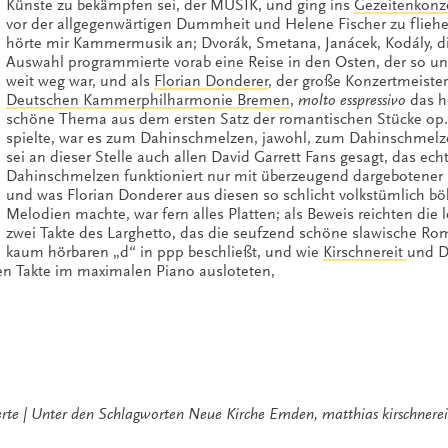
Künste zu bekämpfen sei, der MUSIK, und ging ins
Gezeitenkonz
vor der allgegenwärtigen Dummheit und Helene Fischer zu flieh
hörte mir Kammermusik an; Dvorák, Smetana, Janácek, Kodály, d
Auswahl programmierte vorab eine Reise in den Osten, der so u
weit weg war, und als
Florian Donderer
, der große Konzertmeister
Deutschen Kammerphilharmonie Bremen
,
molto esspressivo
das h
schöne Thema aus dem ersten Satz der romantischen Stücke op.
spielte, war es zum Dahinschmelzen, jawohl, zum Dahinschmelz
sei an dieser Stelle auch allen David Garrett Fans gesagt, das ech
Dahinschmelzen funktioniert nur mit überzeugend dargebotener
und was Florian Donderer aus diesen so schlicht volkstümlich b
Melodien machte, war fern alles Platten; als Beweis reichten die l
zwei Takte des Larghetto, das die seufzend schöne slawische Ro
kaum hörbaren „d“ in ppp beschließt, und wie
Kirschnereit
und D
den Takte im maximalen Piano ausloteten,
rte
Unter den Schlagworten
Neue Kirche Emden
,
matthias kirschnerei