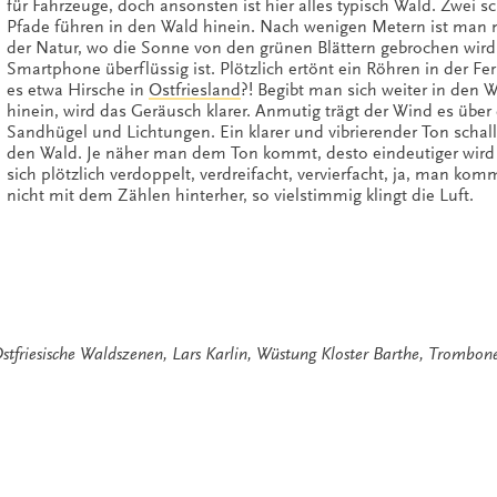
für Fahrzeuge, doch ansonsten ist hier alles typisch Wald. Zwei 
Pfade führen in den Wald hinein. Nach wenigen Metern ist man 
der Natur, wo die Sonne von den grünen Blättern gebrochen wir
Smartphone überflüssig ist. Plötzlich ertönt ein Röhren in der Fe
es etwa Hirsche in
Ostfriesland
?! Begibt man sich weiter in den 
hinein, wird das Geräusch klarer. Anmutig trägt der Wind es über
Sandhügel und Lichtungen. Ein klarer und vibrierender Ton schal
den Wald. Je näher man dem Ton kommt, desto eindeutiger wird e
sich plötzlich verdoppelt, verdreifacht, vervierfacht, ja, man kom
nicht mit dem Zählen hinterher, so vielstimmig klingt die Luft.
stfriesische Waldszenen
,
Lars Karlin
,
Wüstung Kloster Barthe
,
Trombone