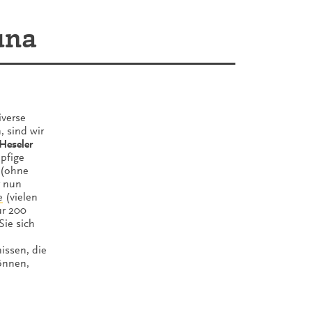
una
iverse
, sind wir
Heseler
̈pfige
(ohne
r nun
e
(vielen
ur 200
Sie sich
issen, die
̈nnen,