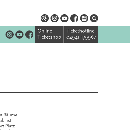
Online-
Tickethotline
Ticketshop
04941 179967
en Bäume.
ab, ist
rt Platz