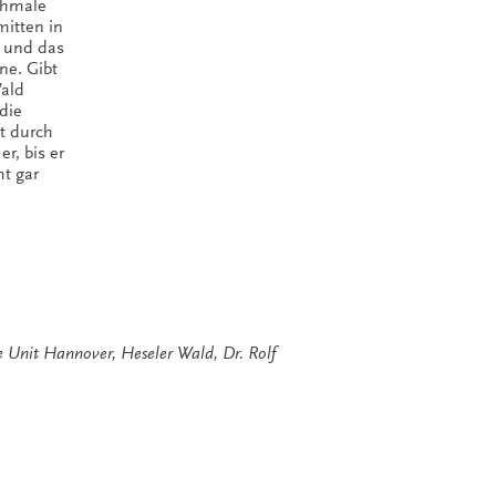
schmale
mitten in
d und das
rne. Gibt
Wald
 die
lt durch
r, bis er
mt gar
 Unit Hannover
,
Heseler Wald
,
Dr. Rolf