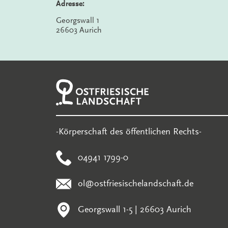
Adresse:
Georgswall 1
26603 Aurich
-Körperschaft des öffentlichen Rechts-
04941 1799-0
ol@ostfriesischelandschaft.de
Georgswall 1-5 | 26603 Aurich