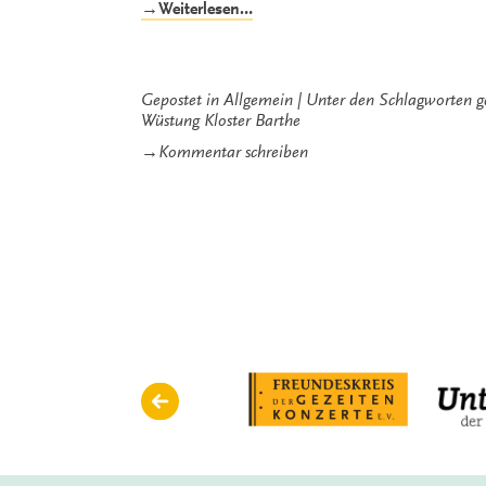
„Trombone
→Weiterlesen…
Unit
Hannover
in
Flora
Gepostet in
Allgemein
Unter den Schlagworten
g
und
Wüstung Kloster Barthe
Fauna“
zu
→
Kommentar schreiben
Trombone
Unit
Hannover
in
Flora
und
Fauna