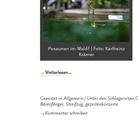
Posaunen im Wald? | Foto: Karlheinz
Krämer
„Ostfriesische
→Weiterlesen…
Waldszenen
op.
1“
Gepostet in
Allgemein
Unter den Schlagworten
O
Bärenfänger
,
Streifzug
,
gezeitenkonzerte
zu
→
Kommentar schreiben
Ostfriesische
Waldszenen
op.
1