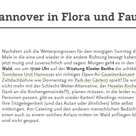
annover in Flora und Fa
Nachdem sich die Wetterprognosen für den morgigen Sonntag d
Male in die eine und wieder in die andere Richtung bewegt haben
jetzt mutig und zuversichtlich und sagen: Morgen geh
t
es in den
Wald
, wo um
17:00 Uhr
auf der
Wüstung Kloster Barthe
die achtko
Trombone Unit Hannover
ein richtiges Open-Air-
Gezeitenkonzert
Zeltdachbühne wie Donnerstag im
Park der Gärten
) spielt! Da wi
nicht mehr mit der Schlecht-Wetter-Alternative, der
Heseler Kirch
Dank an die Kirchengemeinde!!!), planen müssen, in die leider n
Personen passen, gibt es auch wieder Karten! Allerdings müssen 
Ihre Sitzgelegenheit (und das Autan oder ähnliches) bitte selbst
mitbringen. Am Catering und den anderen menschlichen Bedürfn
einen auch zu einem solchen Anlass mitten im Wald anfliegen ko
wird nicht gespart.