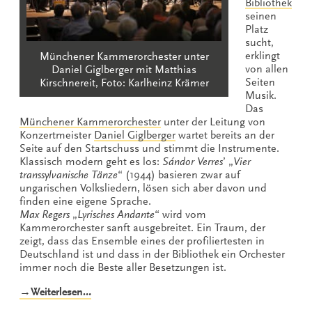
Bibliothek
seinen
Platz
sucht,
erklingt
Münchener Kammerorchester unter
von allen
Daniel Giglberger mit Matthias
Seiten
Kirschnereit, Foto: Karlheinz Krämer
Musik.
Das
Münchener Kammerorchester
unter der Leitung von
Konzertmeister
Daniel Giglberger
wartet bereits an der
Seite auf den Startschuss und stimmt die Instrumente.
Klassisch modern geht es los:
Sándor Verres
’ „
Vier
transsylvanische Tänze
“ (1944) basieren zwar auf
ungarischen Volksliedern, lösen sich aber davon und
finden eine eigene Sprache.
Max Regers
„
Lyrisches Andante
“ wird vom
Kammerorchester sanft ausgebreitet. Ein Traum, der
zeigt, dass das Ensemble eines der profiliertesten in
Deutschland ist und dass in der Bibliothek ein Orchester
immer noch die Beste aller Besetzungen ist.
„Sunday,
→Weiterlesen…
sweet