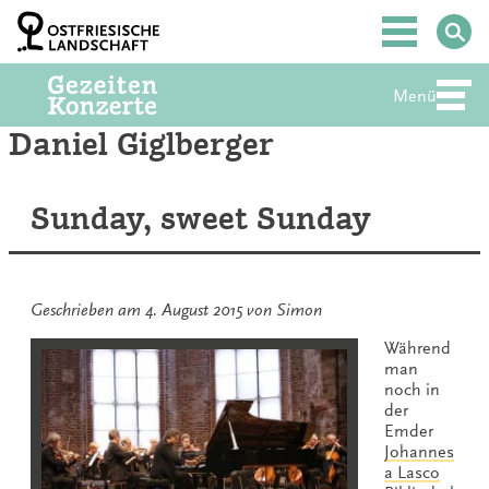
Zum
Inhalt
Hauptmenü
springen
Menü
Abte
Daniel Giglberger
Sunday, sweet Sunday
Geschrieben am
4. August 2015
von
Simon
Während
man
noch in
der
Emder
Johannes
a Lasco