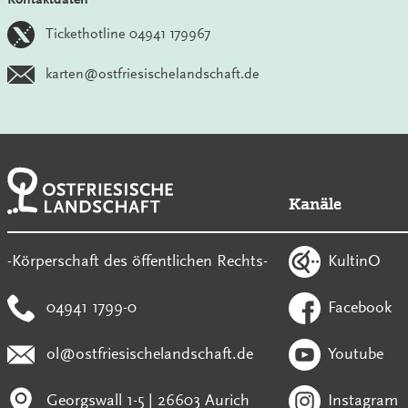
Tickethotline 04941 179967
karten@ostfriesischelandschaft.de
Kanäle
KultinO
-Körperschaft des öffentlichen Rechts-
04941 1799-0
Facebook
ol@ostfriesischelandschaft.de
Youtube
Georgswall 1-5 | 26603 Aurich
Instagram