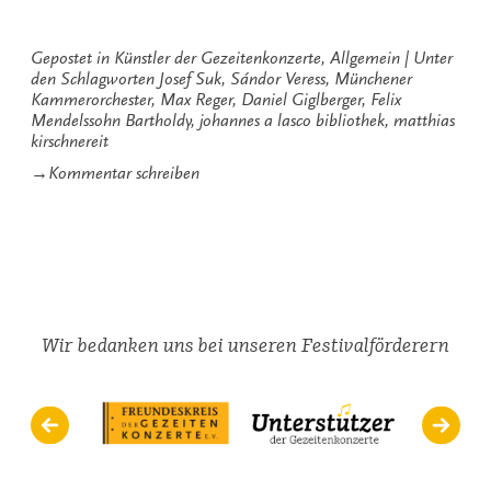
Sunday“
Gepostet in
Künstler der Gezeitenkonzerte
,
Allgemein
Unter
den Schlagworten
Josef Suk
,
Sándor Veress
,
Münchener
Kammerorchester
,
Max Reger
,
Daniel Giglberger
,
Felix
Mendelssohn Bartholdy
,
johannes a lasco bibliothek
,
matthias
kirschnereit
zu
→
Kommentar schreiben
Sunday,
sweet
Sunday
Wir bedanken uns bei unseren Festivalförderern