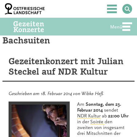
Zum
Inhalt
Hauptmenü
springen
Menü
Abte
Bachsuiten
Gezeitenkonzert mit Julian
Steckel auf NDR Kultur
Geschrieben am
18. Februar 2014
von
Wibke Heß
Am
Sonntag, dem 23.
Februar 2014
sendet
NDR Kultur
ab
22:00 Uhr
in der
Soirée
den
zweiten von insgesamt
drei Mitschnitten der