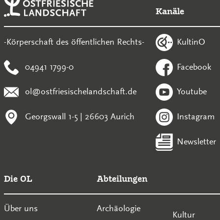
Kanäle
KultinO
-Körperschaft des öffentlichen Rechts-
04941 1799-0
Facebook
ol@ostfriesischelandschaft.de
Youtube
Georgswall 1-5 | 26603 Aurich
Instagram
Newsletter
Die OL
Abteilungen
Über uns
Archäologie
Kultur