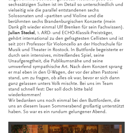
sechssätzigen Suiten ist im Detail so unterschiedlich und
vielseitig wie die parallel entstandenen sechs
Solosonaten und –partiten und Violine und die
berühmten sechs Brandenburgischen Konzerte (mein
Dank gilt wieder einmal Ulf Brenken für sein Fachwissen).
Julian Steckel
, 1. ARD- und ECHO-Klassik-Preisträger,
gehört international zu den gefragtesten Cellisten und ist
seit 2011 Professor für Violoncello an der Hochschule für
Musik und Theater in Rostock. In Buttforde begeisterte er
durch sein intensives, mitreißendes Spiel, seine
Unaufgeregtheit, die Publikumsnähe und seine
umwerfend sympathische Art. Nach dem Konzert sprang
er mal eben in den Ü-Wagen, der vor der alten Pastorei
stand, um zu fragen, ob alles ok war, bevor er sich dann
ganz gelassen unters Volk mischte. Bei uns im Team
stand schnell fest: Der soll doch bitte bald
wiederkommen!
Wir bedanken uns noch einmal bei den Buttfordern, die
uns an diesem lauen Sommerabend großartig unterstützt
haben. So war es ein rundum gelungener Abend.