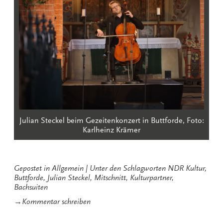
Julian Steckel beim Gezeitenkonzert in Buttforde, Foto:
Karlheinz Krämer
Gepostet in
Allgemein
Unter den Schlagworten
NDR Kultur
,
Buttforde
,
Julian Steckel
,
Mitschnitt
,
Kulturpartner
,
Bachsuiten
zu
→
Kommentar schreiben
Gezeitenkonzert
mit