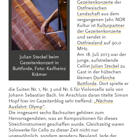
Gezeitenkonzerte
der
Ostfriesischen
Landschaft
aus dem
vergangenen Jahr. NDR
Kultur ist
Kulturpartner
der Gezeitenkonzerte
und sendet in
Ostfriesland
auf 90,0
MHz.
Am 18. Juli 2013 war der
Julian Steckel beim
junge, aufstrebende
Gezeitenkonzert in
Cellist
Julian Steckel
zu
Buttforde, Foto: Karlheinz
Gast in der hübschen
Krämer
kleinen
Dorfkirche
Buttforde
. Dort spielte er
die Suiten Nr. 1, Nr. 3 und Nr. 6 für Violoncello solo von
Johann Sebastian Bach. Im Anschluss daran titelte Simon
Hopf hier im Gezeitenblog sehr treffend:
„Nächste
Ausfahrt: Olymp“
.
Die insgesamt sechs Bachsuiten gehören zum
Hervorragendsten, was an Kompositionen für dieses
Streichinstrument geschaffen wurde. Gleichzeitig waren
Solowerke für Cello zu dieser Zeit nicht nur
ungewöhnlich, sondern geradezu Neuland. Jede der