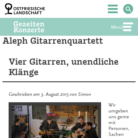
Zum
Inhalt
Hauptmenü
springen
Menü
Abte
Aleph Gitarrenquartett
Vier Gitarren, unendliche
Klänge
Geschrieben am
3. August 2015
von
Simon
Wir
umgeben
uns gerne
mit
Personen,
Sachen