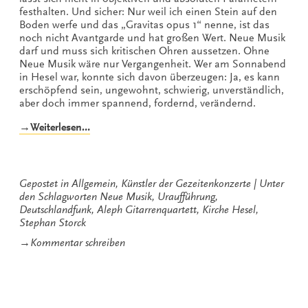
festhalten. Und sicher: Nur weil ich einen Stein auf den
Boden werfe und das „Gravitas opus 1“ nenne, ist das
noch nicht Avantgarde und hat großen Wert. Neue Musik
darf und muss sich kritischen Ohren aussetzen. Ohne
Neue Musik wäre nur Vergangenheit. Wer am Sonnabend
in Hesel war, konnte sich davon überzeugen: Ja, es kann
erschöpfend sein, ungewohnt, schwierig, unverständlich,
aber doch immer spannend, fordernd, verändernd.
„Vier
→Weiterlesen…
Gitarren,
unendliche
Klänge“
Gepostet in
Allgemein
,
Künstler der Gezeitenkonzerte
Unter
den Schlagworten
Neue Musik
,
Uraufführung
,
Deutschlandfunk
,
Aleph Gitarrenquartett
,
Kirche Hesel
,
Stephan Storck
zu
→
Kommentar schreiben
Vier
Gitarren,
unendliche
Klänge