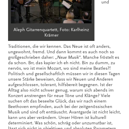
und
Aleph Gitarrenquartett, Foto: Karlheinz
Krämer
Traditionen, die wir kennen. Das Neue ist oft anders,
ungewohnt, fremd. Und dann kommt es auch noch so
großgeschrieben daher: „
Neue Musik
“. Manche fröstelt es
da schon. Brr, das kapier ich eh nicht. Bin zu dumm, zu
nervös, wo ist mein Mozart, wo sind meine Beatles?!
Politisch und gesellschaftlich müssen wir in diesen Tagen
unsere Stärke beweisen, dass wir Neuen und Anderen
aufgeschlossen, tolerant, hilfsbereit begegnen. Ist der
Alltag also nicht schwer genug, warum sich abends im
Konzert anstrengen für neue Töne und Klänge? Viele
suchen oft das beseelte Glück, das wir nach einem
Beethoven empfinden, auch bei der zeitgenössischen
Musik und sind oft enttäuscht. Avantgarde ist nicht leicht,
kann uns aber verändern. Unser Hören ist kulturell
determiniert. Was schön, schräg oder unzumutbar ist,
lässt sich nicht in objektiven und absoluten Parametern