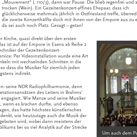
„Mouvement“ L 110/3), dann war Pause. Die blieb regenfrei und 
trocken (Wein). Ein Gezeitenkonzert-affines Ehepaar, dass ich
glücklicherweise mehrmals jährlich in Ostfriesland treffe, überre
die zweite Konzerthälfte doch mit ihnen von der Empore aus zu e
da sei auch noch Platz. Gesagt – getan!
Kirche, quasi direkt über den ersten
das ist auf der Empore in Esens ab Reihe 2
Techniker der Gezeitenkonzert-
ice: Per Videoinstallation wurde eine Art
nkeln mit wechselnden Schnitten in die
so dass die Musiker für ziemlich jeden
gstens indirekt.
en: seine NDR Radiophilharmonie, denn
etationsansätzen des Leiters in Brahms‘
d engagiert. Wie Manze und seine Musiker
t, wenn es krachen durfte, und ebenso
gen, das hatte höchstes künstlerisches
enkt, wie heutzutage auch die Musik der
rgeboten wird, wobei dann meistens der
ikums bei so viel Analytik auf der Strecke
Um auch dem P