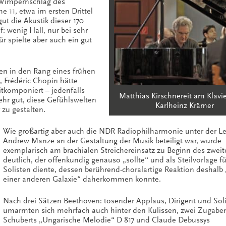
n Wimpernschlag des
he 11, etwa im ersten Drittel
gut die Akustik dieser 170
f: wenig Hall, nur bei sehr
r spielte aber auch ein gut
en in den Rang eines frühen
 Frédéric Chopin hätte
tkomponiert – jedenfalls
Matthias Kirschnereit am Klavie
ehr gut, diese Gefühlswelten
Karlheinz Krämer
 zu gestalten.
Wie großartig aber auch die NDR Radiophilharmonie unter der L
Andrew Manze an der Gestaltung der Musik beteiligt war, wurde
exemplarisch am brachialen Streichereinsatz zu Beginn des zweit
deutlich, der offenkundig genauso „sollte“ und als Steilvorlage fu
Solisten diente, dessen berührend-choralartige Reaktion deshalb
einer anderen Galaxie“ daherkommen konnte.
Nach drei Sätzen Beethoven: tosender Applaus, Dirigent und Soli
umarmten sich mehrfach auch hinter den Kulissen, zwei Zugaben
Schuberts „Ungarische Melodie“ D 817 und Claude Debussys