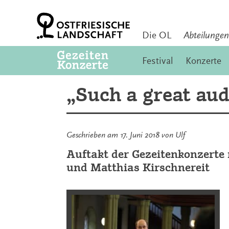
Zum
Inhalt
springen
Die OL
Abteilungen
Festival
Konzerte
„Such a great aud
Geschrieben am
17. Juni 2018
von
Ulf
Auftakt der Gezeitenkonzert
und Matthias Kirschnereit