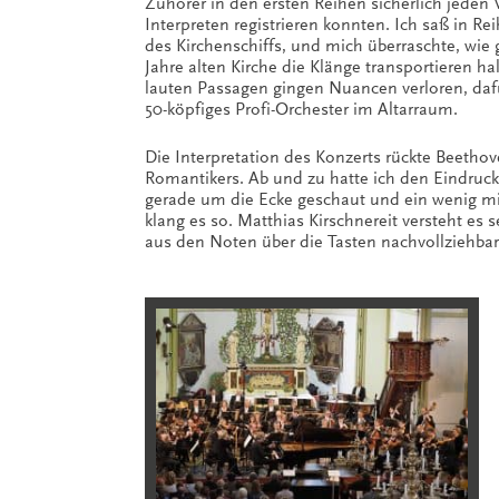
Zuhörer in den ersten Reihen sicherlich jede
Interpreten registrieren konnten. Ich saß in Rei
des Kirchenschiffs, und mich überraschte, wie 
Jahre alten Kirche die Klänge transportieren hal
lauten Passagen gingen Nuancen verloren, dafü
50-köpfiges Profi-Orchester im Altarraum.
Die Interpretation des Konzerts rückte Beethov
Romantikers. Ab und zu hatte ich den Eindruck,
gerade um die Ecke geschaut und ein wenig mi
klang es so. Matthias Kirschnereit versteht es s
aus den Noten über die Tasten nachvollziehbar