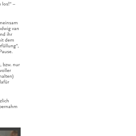
 los!“ –
gemeinsam
udwig van
nd ihr
mit dem
füllung“,
 Pause.
, bzw. nur
voller
halten)
afür
zlich
übernahm