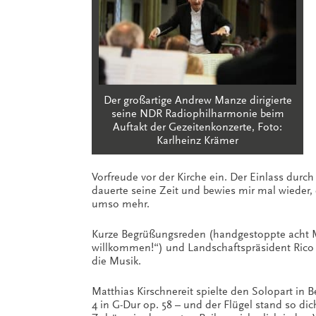
Der großartige Andrew Manze dirigierte
seine NDR Radiophilharmonie beim
Auftakt der Gezeitenkonzerte, Foto:
Karlheinz Krämer
Vorfreude vor der Kirche ein. Der Einlass durch
dauerte seine Zeit und bewies mir mal wieder, d
umso mehr.
Kurze Begrüßungsreden (handgestoppte acht 
willkommen!“) und Landschaftspräsident Rico
die Musik.
Matthias Kirschnereit spielte den Solopart in 
4 in G-Dur op. 58 – und der Flügel stand so d