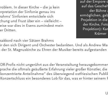
auf der Empore d
auf das Gesche
roblem. In dieser Kirche – die ja kein
der Bühne 
nterpretation der Sinfonie genau ins
ermöglichen, gab
rahms‘ Sinfonien entwickele sich
Projektion in di
hung und Frust über ein – vielleicht –
der Kirche, Fot
weise war dies in Esens zumindest mein
Projektion): Ka
er Dritten.
Krämer
sakkord nach vier Sätzen Brahms
 für den sich Dirigent und Orchester bedankten. Und als Andrew Ma
n der St. Magnuskirche zu Ehren der Musiker bereits aufgestanden
NDR-Profis nicht ungerührt aus der Veranstaltung herausgekommen
rache die oftmals geäußerte Erfahrung vieler großer Künstler, die 
 „konzentrierte Anteilnahme“ des überwiegend ostfriesischen Publ
onzertschluss ein besonderes Lob für das, was er hinter seinem 
U