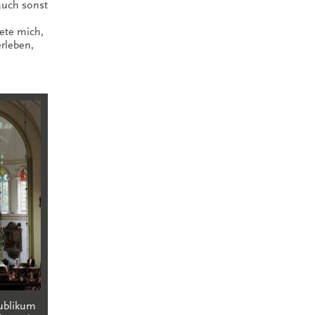
auch sonst
dete mich,
rleben,
ublikum