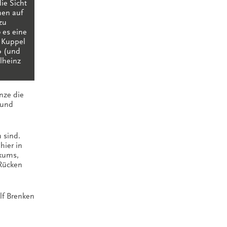
ie Sicht
hen auf
zu
 es eine
e Kuppel
o (und
rlheinz
nze die
 und
 sind.
hier in
ikums,
Rücken
lf Brenken