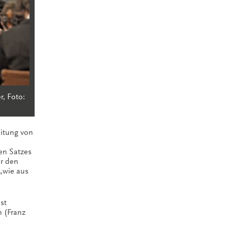
r, Foto:
eitung von
en Satzes
̈r den
 „wie aus
st
 (Franz