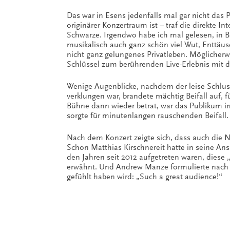
Das war in Esens jedenfalls mal gar nicht das P
originärer Konzertraum ist – traf die direkte I
Schwarze. Irgendwo habe ich mal gelesen, in B
musikalisch auch ganz schön viel Wut, Enttäusc
nicht ganz gelungenes Privatleben. Möglicher
Schlüssel zum berührenden Live-Erlebnis mit d
Wenige Augenblicke, nachdem der leise Schlus
verklungen war, brandete mächtig Beifall auf,
Bühne dann wieder betrat, war das Publikum i
sorgte für minutenlangen rauschenden Beifall.
Nach dem Konzert zeigte sich, dass auch die 
Schon Matthias Kirschnereit hatte in seine Ansp
den Jahren seit 2012 aufgetreten waren, diese
erwähnt. Und Andrew Manze formulierte nach K
gefühlt haben wird: „Such a great audience!“