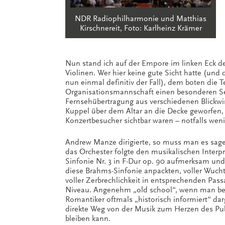
NDR Radiophilharmonie und Matthias
Kirschnereit, Foto: Karlheinz Krämer
Nun stand ich auf der Empore im linken Eck der 
Violinen. Wer hier keine gute Sicht hatte (und 
nun einmal definitiv der Fall), dem boten die 
Organisationsmannschaft einen besonderen Serv
Fernsehübertragung aus verschiedenen Blickwi
Kuppel über dem Altar an die Decke geworfen, 
Konzertbesucher sichtbar waren – notfalls weni
Andrew Manze dirigierte, so muss man es sag
das Orchester folgte den musikalischen Interpr
Sinfonie Nr. 3 in F-Dur op. 90 aufmerksam un
diese Brahms-Sinfonie anpackten, voller Wuch
voller Zerbrechlichkeit in entsprechenden Passa
Niveau. Angenehm „old school“, wenn man bed
Romantiker oftmals „historisch informiert“ da
direkte Weg von der Musik zum Herzen des Publ
bleiben kann.