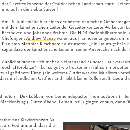
der
Gezeitenkonzerte
der Ostfriesischen Landschaft statt: „Leinen
und auf in die siebte Saison!
Am 16. Juni spielte hier eines der besten deutschen Orchester 
mit dem künstlerischen Leiter der Gezeitenkonzerte Werke von L
Beethoven und Johannes Brahms. Die
NDR Radiophilharmonie
u
Chefdrigent
Andrew Manze
waren aus Hannover angereist, um 
Pianisten
Matthias Kirschnereit
aufzutreten. „Ein Traum geht in Er
sagte dazu der künstlerische Leiter in seiner Ansprache nach der
Zunächst fanden sich mehr als eintausend Zuhörer – ausverkauft
noch „Hörplätze“ – bei so gut wie trockenem Frühsommerwetter 
 zwei geöffnete Türen (ein weiterer Zutritt war den Musikern vorbe
ass im ländlichen Ostfriesland Hektik keine Rolle spielt, Geduld d
Minuten – Dirk Lübben) von Gemeindepastor Thomas Arens („Her
 Mecklenburg („Guten Abend, Leinen los!“) gingen voraus, dann 
Beethovens Klavierkonzert Nr.
icht am Podiumrand, dass die