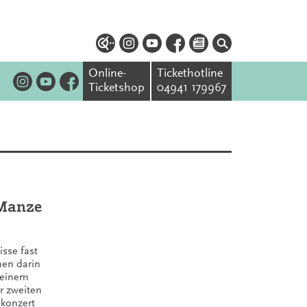
Online-
Tickethotline
Ticketshop
04941 179967
 Manze
isse fast
hen darin
 einem
er zweiten
skonzert