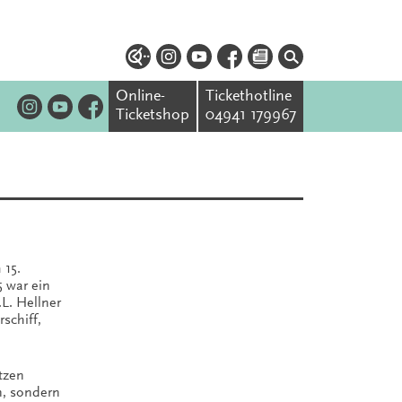
Online-
Tickethotline
Ticketshop
04941 179967
 15.
5 war ein
L. Hellner
schiff,
̈tzen
n, sondern