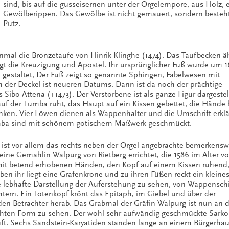
sind, bis auf die gusseisernen unter der Orgelempore, aus Holz, 
Gewölberippen. Das Gewölbe ist nicht gemauert, sondern besteh
Putz.
einmal die Bronzetaufe von Hinrik Klinghe (1474). Das Taufbecken a
gt die Kreuzigung und Apostel. Ihr ursprünglicher Fuß wurde um 
u gestaltet, Der Fuß zeigt so genannte Sphingen, Fabelwesen mit
 der Deckel ist neueren Datums. Dann ist da noch der prächtige
Sibo Attena (+1473). Der Verstorbene ist als ganze Figur dargestell
f der Tumba ruht, das Haupt auf ein Kissen gebettet, die Hände
en. Vier Löwen dienen als Wappenhalter und die Umschrift erklä
Tumba sind mit schönem gotischem Maßwerk geschmückt.
ist vor allem das rechts neben der Orgel angebrachte bemerkenswe
seine Gemahlin Walpurg von Rietberg errichtet, die 1586 im Alter v
t mit betend erhobenen Händen, den Kopf auf einem Kissen ruhen
ben ihr liegt eine Grafenkrone und zu ihren Füßen reckt ein kleine
ne lebhafte Darstellung der Auferstehung zu sehen, von Wappensch
tern. Ein Totenkopf krönt das Epitaph, im Giebel und über der
 den Betrachter herab. Das Grabmal der Gräfin Walpurg ist nun an 
nfachten Form zu sehen. Der wohl sehr aufwändig geschmückte Sark
ft. Sechs Sandstein-Karyatiden standen lange an einem Bürgerhau