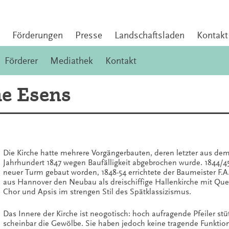
Förderungen
Presse
Landschaftsladen
Kontakt
Förderer
Mediathek
Kontakt
e Esens
Die Kirche hatte mehrere Vorgängerbauten, deren letzter aus dem
Jahrhundert 1847 wegen Baufälligkeit abgebrochen wurde. 1844/4
neuer Turm gebaut worden, 1848-54 errichtete der Baumeister F.A.
aus Hannover den Neubau als dreischiffige Hallenkirche mit Quer
Chor und Apsis im strengen Stil des Spätklassizismus.
Das Innere der Kirche ist neogotisch: hoch aufragende Pfeiler stu
scheinbar die Gewölbe. Sie haben jedoch keine tragende Funktio