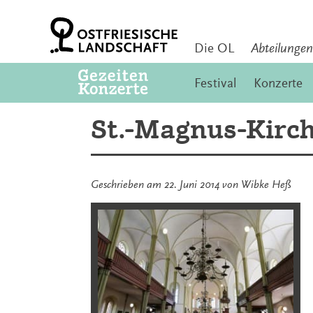
Zum
Inhalt
springen
Die OL
Abteilungen
Festival
Konzerte
St.-Magnus-Kirch
Geschrieben am
22. Juni 2014
von
Wibke Heß