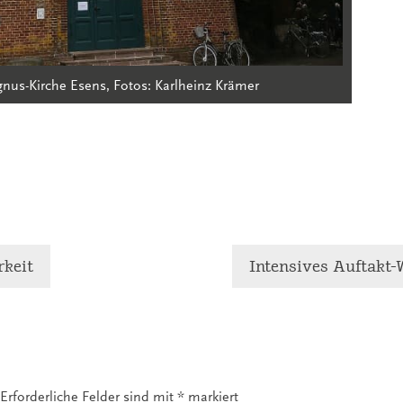
nus-Kirche Esens, Fotos: Karlheinz Krämer
rkeit
Intensives Auftakt
Erforderliche Felder sind mit
*
markiert