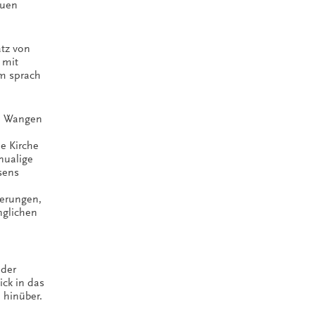
auen
atz von
 mit
um sprach
ie Wangen
ie Kirche
nualige
sens
derungen,
nglichen
 der
ck in das
hinüber.