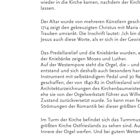
wieder in die Kirche kamen, nachdem der Kirc
lassen.
Der Altar wurde von mehreren Künstlern gescha
1714 zeigt den gekreuzigten Christus mit Mari
Trauben umrankt. Die Inschrift lautet: ‚Ich b
Jesus auch diese Worte, als er sich in der Gewi
Das Predellarelief und die Kniebänke wurden, 
der Kniebänke zeigen Moses und Luther.
Auf der Westempore steht die Orgel, die – und 
entstand und sich deshalb auch besonders har
Instrument mit selbständigem Pedal und 30 R
geschaffen, der von 1840-82 in Ostfriesland wir
Architekturzeichnungen des Kirchenbaumeisters
ehe sie von der Orgelwerkstatt Führer aus Wilh
Zustand zurückversetzt wurde. So kann man fe
Strömungen der Romantik bei dieser größten 
Im Turm der Kirche befindet sich das Turmmu
größten Kirche Ostfrieslands zu sehen sind.
Innere der Orgel werfen. Und bei gutem Wetter 