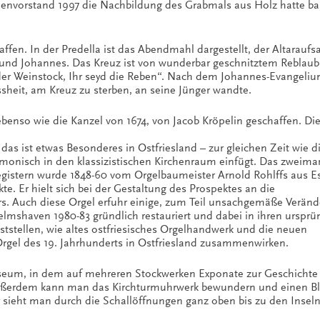
henvorstand 1997 die Nachbildung des Grabmals aus Holz hatte b
ffen. In der Predella ist das Abendmahl dargestellt, der Altaraufs
a und Johannes. Das Kreuz ist von wunderbar geschnitztem Reblaub
in der Weinstock, Ihr seyd die Reben“. Nach dem Johannes-Evangeli
ssheit, am Kreuz zu sterben, an seine Jünger wandte.
ebenso wie die Kanzel von 1674, von Jacob Kröpelin geschaffen. D
das ist etwas Besonderes in Ostfriesland – zur gleichen Zeit wie d
monisch in den klassizistischen Kirchenraum einfügt. Das zweima
egistern wurde 1848-60 vom Orgelbaumeister Arnold Rohlffs aus E
kte. Er hielt sich bei der Gestaltung des Prospektes an die
. Auch diese Orgel erfuhr einige, zum Teil unsachgemäße Verän
elmshaven 1980-83 gründlich restauriert und dabei in ihren ursprü
ststellen, wie altes ostfriesisches Orgelhandwerk und die neuen
Orgel des 19. Jahrhunderts in Ostfriesland zusammenwirken.
seum, in dem auf mehreren Stockwerken Exponate zur Geschichte
 Außerdem kann man das Kirchturmuhrwerk bewundern und einen Bli
sieht man durch die Schallöffnungen ganz oben bis zu den Inseln 