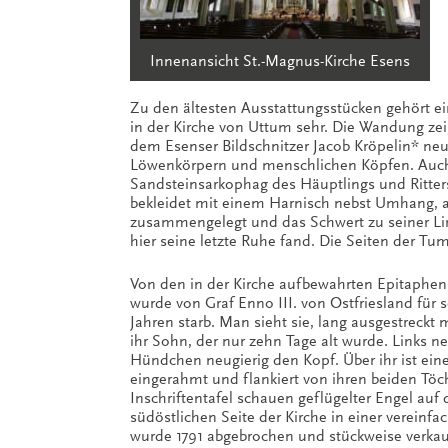
Innenansicht St.-Magnus-Kirche Esens
Zu den ältesten Ausstattungsstücken gehört 
in der Kirche von Uttum sehr. Die Wandung zei
dem Esenser Bildschnitzer Jacob Kröpelin* ne
Löwenkörpern und menschlichen Köpfen. Auch
Sandsteinsarkophag des Häuptlings und Ritters 
bekleidet mit einem Harnisch nebst Umhang, au
zusammengelegt und das Schwert zu seiner Link
hier seine letzte Ruhe fand. Die Seiten der 
Von den in der Kirche aufbewahrten Epitaphen 
wurde von Graf Enno III. von Ostfriesland für 
Jahren starb. Man sieht sie, lang ausgestreck
ihr Sohn, der nur zehn Tage alt wurde. Links ne
Hündchen neugierig den Kopf. Über ihr ist ei
eingerahmt und flankiert von ihren beiden Töch
Inschriftentafel schauen geflügelter Engel auf
südöstlichen Seite der Kirche in einer verei
wurde 1791 abgebrochen und stückweise verkau