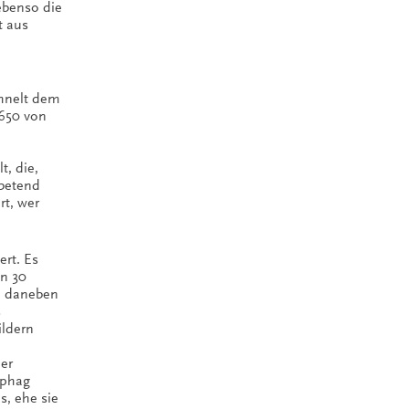
ebenso die
t aus
̈hnelt dem
1650 von
t, die,
 betend
rt, wer
rt. Es
on 30
d, daneben
s
ildern
der
ophag
s, ehe sie