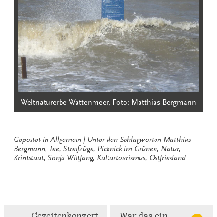
Weltnaturerbe Wattenmeer, Foto: Matthias Bergmann
Gepostet in
Allgemein
Unter den Schlagworten
Matthias
Bergmann
,
Tee
,
Streifzüge
,
Picknick im Grünen
,
Natur
,
Krintstuut
,
Sonja Wiltfang
,
Kulturtourismus
,
Ostfriesland
Continue
Gezeitenkonzert
War das ein