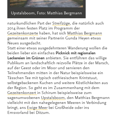
Upstalsboom, Foto: Matthias Bergmann
naturkundlichen Part der
Streifzüge
, die natürlich auch
2014 ihren festen Platz im Programm der
Gezeitenkonzerte
haben, hat sich
Matthias Bergmann
gemeinsam mit seiner Partnerin Gunda Heyen etwas
Neues ausgedacht.
Statt einer etwas ausgedehnteren Wanderung wollen die
beiden lieber ein einfaches
Picknick mit regionalen
Leckereien im Grünen
anbieten. Sie entführen das willige
Publikum an landschaftlich reizvolle Plätze in der Marsch,
auf der Geest oder im Moor und servieren den
Teilnehmenden mitten in der Natur beispielsweise ein
Tässchen Tee mit typisch ostfriesischem Krintstuut,
selbstgebackenen Kuchen und weitere Köstlichkeiten aus
der Region. So geht es im Zusammenhang mit dem
Gezeitenkonzert
in Schirum beispielsweise zum
sagenumwobenen
Upstalsboom
, den Matthias Bergmann
vielleicht mit den nahegelegenen Meeren in Verbindung
bringt, ans
Ewige Meer
bei Großheide oder ins
Emsvorland bei Ditzum.