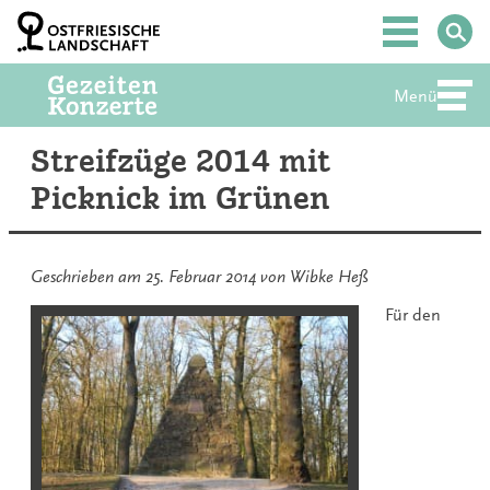
Zum
Inhalt
Hauptmenü
springen
Menü
Abte
Streifzüge 2014 mit
Picknick im Grünen
Geschrieben am
25. Februar 2014
von
Wibke Heß
Für den