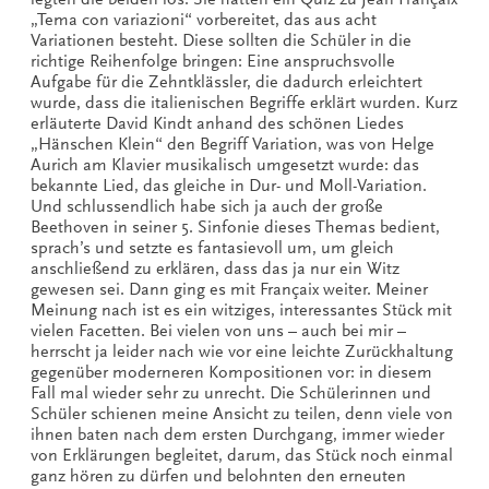
„Tema con variazioni“ vorbereitet, das aus acht
Variationen besteht. Diese sollten die Schüler in die
richtige Reihenfolge bringen: Eine anspruchsvolle
Aufgabe für die Zehntklässler, die dadurch erleichtert
wurde, dass die italienischen Begriffe erklärt wurden. Kurz
erläuterte David Kindt anhand des schönen Liedes
„Hänschen Klein“ den Begriff Variation, was von Helge
Aurich am Klavier musikalisch umgesetzt wurde: das
bekannte Lied, das gleiche in Dur- und Moll-Variation.
Und schlussendlich habe sich ja auch der große
Beethoven in seiner 5. Sinfonie dieses Themas bedient,
sprach’s und setzte es fantasievoll um, um gleich
anschließend zu erklären, dass das ja nur ein Witz
gewesen sei. Dann ging es mit Françaix weiter. Meiner
Meinung nach ist es ein witziges, interessantes Stück mit
vielen Facetten. Bei vielen von uns – auch bei mir –
herrscht ja leider nach wie vor eine leichte Zurückhaltung
gegenüber moderneren Kompositionen vor: in diesem
Fall mal wieder sehr zu unrecht. Die Schülerinnen und
Schüler schienen meine Ansicht zu teilen, denn viele von
ihnen baten nach dem ersten Durchgang, immer wieder
von Erklärungen begleitet, darum, das Stück noch einmal
ganz hören zu dürfen und belohnten den erneuten