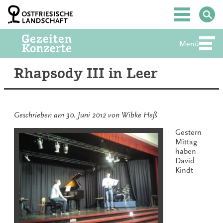
Zum
Inhalt
Hauptmenü
springen
Menü
Abte
Rhapsody III in Leer
Geschrieben am
30. Juni 2012
von
Wibke Heß
Gestern
Mittag
haben
David
Kindt