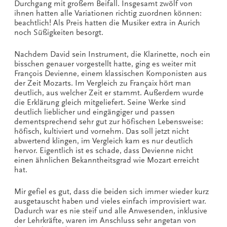
Durchgang mit großem Beifall. Insgesamt zwölf von
ihnen hatten alle Variationen richtig zuordnen können:
beachtlich! Als Preis hatten die Musiker extra in Aurich
noch Süßigkeiten besorgt.
Nachdem David sein Instrument, die Klarinette, noch ein
bisschen genauer vorgestellt hatte, ging es weiter mit
François Devienne, einem klassischen Komponisten aus
der Zeit Mozarts. Im Vergleich zu Françaix hört man
deutlich, aus welcher Zeit er stammt. Außerdem wurde
die Erklärung gleich mitgeliefert. Seine Werke sind
deutlich lieblicher und eingängiger und passen
dementsprechend sehr gut zur höfischen Lebensweise:
höfisch, kultiviert und vornehm. Das soll jetzt nicht
abwertend klingen, im Vergleich kam es nur deutlich
hervor. Eigentlich ist es schade, dass Devienne nicht
einen ähnlichen Bekanntheitsgrad wie Mozart erreicht
hat.
Mir gefiel es gut, dass die beiden sich immer wieder kurz
ausgetauscht haben und vieles einfach improvisiert war.
Dadurch war es nie steif und alle Anwesenden, inklusive
der Lehrkräfte, waren im Anschluss sehr angetan von