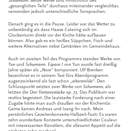
Schumann
. Beide Werke sind hinsichtlich des
„gesanglichen Teils“ durchaus miteinander vergleichbar,
verwenden jedoch unterschiedliche Tonsprachen.
Danach ging es in die Pause. Leider war das Wetter zu
unbeständig als dass Haase Catering sich im
Glockenturm direkt vor der Kirche hätte aufbauen
können. Also gab es ein heißes Süppchen, Fisch und
weitere Alternativen nebst Getränken im Gemeindehaus.
Auch im zweiten Teil des Programms standen Werke von
Yun
und
Schumann
.
Espace I
von Yun wurde fast dreißig
Jahre später als „
Nore
“ komponiert. Ulf Brenken
bezeichnet es in seinem Text fürs Abendprogramm
augenzwinkernd als fast schon „
altersmilde
“. Den
Schlusspunkt setzten zwei Werke von
Schumann
, als
letztes die
Drei Fantasiestücke op. 73
. Das Publikum war
restlos begeistert. Die lautstarke Forderung nach einer
Zugabe hörte man auch draußen vor der Kirchentür.
Gerne kamen Andreas und Isang ihr nach. Mein
persönliches Gezeitenkonzerte-Halbzeit-Fazit: Es waren
zehn wunderbare Konzerte unterschiedlichster Couleur
mit interessanten Künstlern, die allesamt Appetit auf die
nächsten zehn machen!