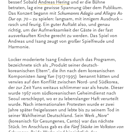
besser! Sobald
Andreas Hering
und er die Bühne
betraten, lag eine gewisse Spannung über dem Publikum.
Das Konzert begann mit
Schumanns Adagio und Allegro As-
Dur op. 70
– zu spielen: langsam, mit innigem Ausdruck –
rasch und feurig. Ein guter Auftakt also, und genau
richtig, um der Aufmerksamkeit der Gäste in der fast
ausverkauften Kirche gerecht zu werden. Das Spiel von
Andreas und Isang zeugt von großer Spielfreude und
Harmonie.
Locker moderierte Isang Enders durch das Programm,
bezeichnete sich als „Produkt seiner deutsch-
koreanischen Eltern“, die ihn nach dem koreanischen
Komponisten
Isang Yun
(1917-1995) benannt hätten und
verwies auf den Konflikt zwischen Nord- und Südkorea,
der zur Zeit Yuns weitaus schlimmer war als heute. Dieser
wurde 1967 vom südkoreanischen Geheimdienst nach
Seoul verschleppt, wo er zu lebenslanger Haft verurteilt
wurde. Nach internationalen Protesten wurde er zwei
Jahre später freigelassen und lebte bis zu seinem Tod in
seiner Wahlheimat Deutschland. Sein Werk „
Nore
“
(koreanisch für Gesungenes, Canto) war das nächste
Stück. Im Anschluss gab es die
Fünf Stücke im Volkston von