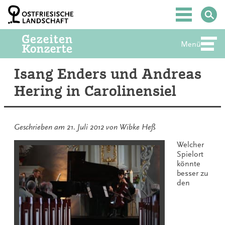
Zum
Inhalt
Hauptmenü
springen
Menü
Abte
Isang Enders und Andreas
Hering in Carolinensiel
Geschrieben am
21. Juli 2012
von
Wibke Heß
Welcher
Spielort
könnte
besser zu
den