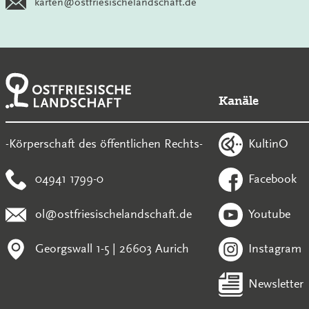
karten@ostfriesischelandschaft.de
Kanäle
KultinO
-Körperschaft des öffentlichen Rechts-
04941 1799-0
Facebook
ol@ostfriesischelandschaft.de
Youtube
Georgswall 1-5 | 26603 Aurich
Instagram
Newsletter