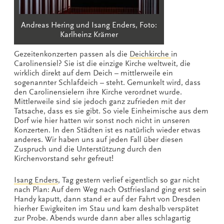
Andreas Hering und Isang Enders, Foto:
Karlheinz Krämer
Gezeitenkonzerten passen als die
Deichkirche
in
Carolinensiel? Sie ist die einzige Kirche weltweit, die
wirklich direkt auf dem Deich – mittlerweile ein
sogenannter Schlafdeich – steht. Gemunkelt wird, dass
den Carolinensielern ihre Kirche verordnet wurde.
Mittlerweile sind sie jedoch ganz zufrieden mit der
Tatsache, dass es sie gibt. So viele Einheimische aus dem
Dorf wie hier hatten wir sonst noch nicht in unseren
Konzerten. In den Städten ist es natürlich wieder etwas
anderes. Wir haben uns auf jeden Fall über diesen
Zuspruch und die Unterstützung durch den
Kirchenvorstand sehr gefreut!
Isang Enders
‚ Tag gestern verlief eigentlich so gar nicht
nach Plan: Auf dem Weg nach Ostfriesland ging erst sein
Handy kaputt, dann stand er auf der Fahrt von Dresden
hierher Ewigkeiten im Stau und kam deshalb verspätet
zur Probe. Abends wurde dann aber alles schlagartig