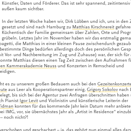
Künstler, Daten und Förderer. Das ist sehr spannend, zeitintensi
außen kaum sichtbar.
In der letzten Woche haben wir, Dirk Lübben und ich, uns in den
gesetzt und sind nach Hamburg zu
Matthias Kirschnereit
gefahre
Küchentisch der Familie gemeinsam über Zahlen, Orte und Pro
grübeln. Letztes Jahr im November haben wir das erstmalig gema
Spagetti, die Matthias in einer kleinen Pause zwischendurch gezaube
n, bestimmte Dinge bedürfen allerdings doch des persönlichen Gesp
t Vor- und Nachbereitung im Zug und Zuhause) war, der sich für 
e konnte Matthias diesen einen Tag Zeit zwischen den Aufnahmen fu
hen Kammerakademie Neuss
und Konzerten in Remscheid und
eidigen.
geht es zu unserem großen Bedauern auch bei den
Gezeitenkonzer
eute
aus Leer als Kooperationspartner einig,
Grigory Sokolov
nach L
egt, bis sich bei der Agentur zwei Anfragen überschnitten haben
uch Pianist
Igor Levit
und Violinistin und künstlerische Leiterin der
Widman
konnten für das kommende Jahr kein Datum mehr anbiete
ei IMG, vor, sie übernächstes Jahr als „Artist in Residence“ einzu
 – noch nicht?!
, verschoben und geschachert – ja, das gehört nun einmal alles da