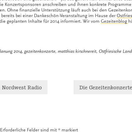
 die Konzertsponsoren anschreiben und ihnen konkrete Programme
en. Ohne finanzielle Unterstützung läuft auch bei den Gezeitenko
t bereits bei einer Dankeschön-Veranstaltung im Hause der
Ostfrie
die geplanten Inhalte für 2014 informiert. Wir vom
Gezeitenblog
h
lanung 2014
,
gezeitenkonzerte
,
matthias kirschnereit
,
Ostfriesische Land
m Nordwest Radio
Die Gezeitenkonzerte
Erforderliche Felder sind mit
*
markiert