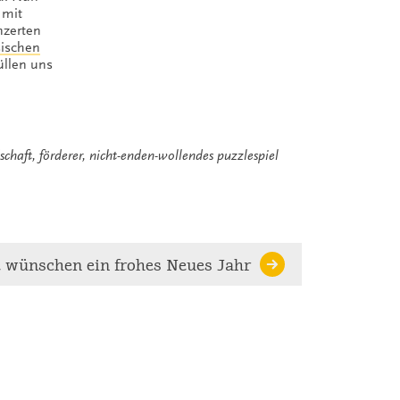
 mit
nzerten
sischen
üllen uns
schaft
,
förderer
,
nicht-enden-wollendes puzzlespiel
 wünschen ein frohes Neues Jahr