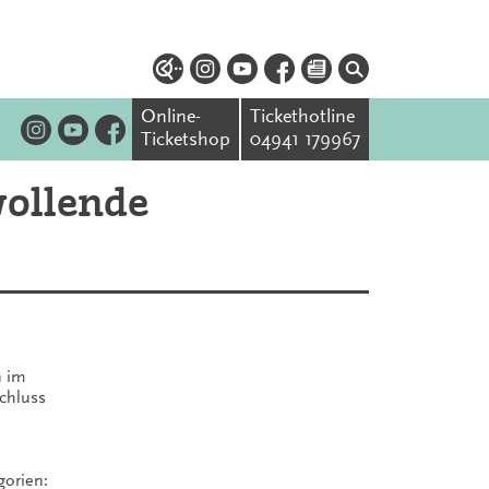
Online-
Tickethotline
Ticketshop
04941 179967
wollende
n im
chluss
gorien: