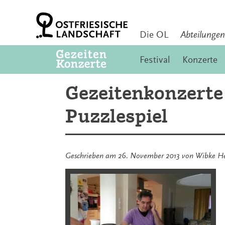
Zum
Inhalt
springen
Die OL
Abteilungen
Festival
Konzerte
Gezeitenkonzerte
Puzzlespiel
Geschrieben am
26. November 2013
von
Wibke H