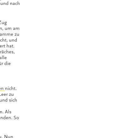
v und nach
 Zug
n, um am
gramme zu
cht, und
rt hat.
räches,
alle
̈r die
ten
nicht.
eer zu
 und sich
n. Als
binden. So
zu. Nun