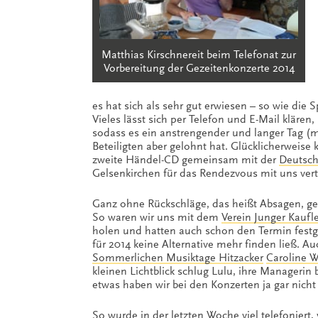
Matthias Kirschnereit beim Telefonat zur
Vorbereitung der Gezeitenkonzerte 2014
es hat sich als sehr gut erwiesen – so wie die 
Vieles lässt sich per Telefon und E-Mail kläre
sodass es ein anstrengender und langer Tag (mi
Beteiligten aber gelohnt hat. Glücklicherweis
zweite Händel-CD gemeinsam mit der
Deutsc
Gelsenkirchen für das Rendezvous mit uns vert
Ganz ohne Rückschläge, das heißt Absagen, 
So waren wir uns mit dem
Verein Junger Kaufl
holen und hatten auch schon den Termin festgel
für 2014 keine Alternative mehr finden ließ. A
Sommerlichen Musiktage Hitzacker
Caroline 
kleinen Lichtblick schlug Lulu, ihre Managerin b
etwas haben wir bei den Konzerten ja gar nicht
So wurde in der letzten Woche viel telefoniert